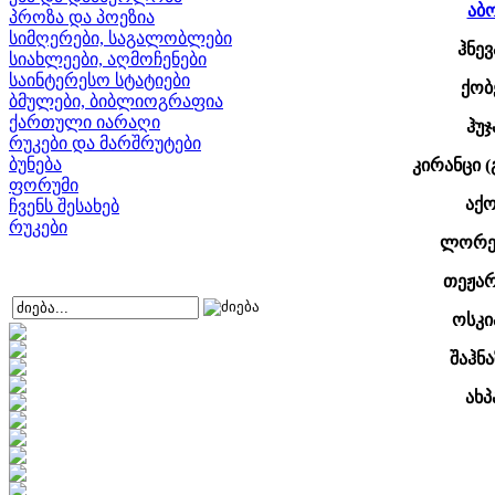
აბ
პროზა და პოეზია
სიმღერები, საგალობლები
ჰნევ
სიახლეები, აღმოჩენები
საინტერესო სტატიები
ქობ
ბმულები, ბიბლიოგრაფია
ქართული იარაღი
ჰუჯ
რუკები და მარშრუტები
ბუნება
კირანცი (
ფორუმი
აქ
ჩვენს შესახებ
რუკები
ლორეს
თეჟარ
ოსკი
შაჰნ
ახპ