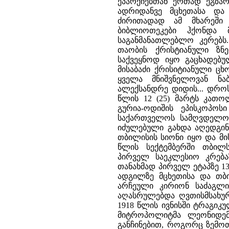
ეპარქიებთან ერთად ეგზა
ადრიდანვე მცხეთასა და
ძირითადად ამ მხარეში 
ბიბლიოთეკები ჰქონდა მ
საგანმანათლებლო კერებს
თაობის ქრისტიანული ზნ
საქვეყნოდ იყო გაცხადებ
მისაბაძი ქრისიტიანული ცხ
ყველა მნიშვნელოვან ნა
ალექსანდრე დიდის... დროს
წლის 12 (25) მარტს კათ
გურია-ოდიშის ეპისკოპოს
საქართველოს სამღვდელოე
იძულებული გახდა აღედგ
თბილისის სიონი იყო და მ
წლის სექტემბერში თბილ
პირველ საეკლესიო კრება
თანახმად პირველ ეტაპზე 1
ადგილზე მცხეთისა და თბ
არჩეული კირიონ საძაგლი
აღასრულებდა ღვთისმსახუ
1918 წლის ივნისში ტრაგ
მიტროპოლიტმა ლეონიდემ
განჩინებით, როგორც ზემოთ