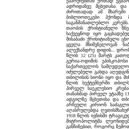
ეპარქიებთან ერთად ეგზა
ადრიდანვე მცხეთასა და
ძირითადად ამ მხარეში 
ბიბლიოთეკები ჰქონდა მ
საგანმანათლებლო კერებს
თაობის ქრისტიანული ზნ
საქვეყნოდ იყო გაცხადებ
მისაბაძი ქრისიტიანული ცხ
ყველა მნიშვნელოვან ნა
ალექსანდრე დიდის... დროს
წლის 12 (25) მარტს კათ
გურია-ოდიშის ეპისკოპოს
საქართველოს სამღვდელოე
იძულებული გახდა აღედგ
თბილისის სიონი იყო და მ
წლის სექტემბერში თბილ
პირველ საეკლესიო კრება
თანახმად პირველ ეტაპზე 1
ადგილზე მცხეთისა და თბ
არჩეული კირიონ საძაგლი
აღასრულებდა ღვთისმსახუ
1918 წლის ივნისში ტრაგ
მიტროპოლიტმა ლეონიდემ
განჩინებით, როგორც ზემოთ