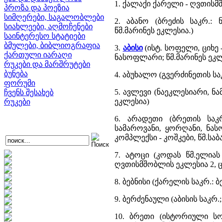
1. ქალაქი ქარელი - ღვთისმ
პროზა და პოეზია
სიმღერები, საგალობლები
2. აბანო (ბრეძის საკრ.: 
სიახლეები, აღმოჩენები
წმ.მარინეს ეკლესია.)
საინტერესო სტატიები
ბმულები, ბიბლიოგრაფია
3.
აბისი
(ისტ. სოფელი, ციხე
ქართული იარაღი
ნასოფლარი; წმ.მარინეს ეკლ
რუკები და მარშრუტები
ბუნება
4. აბუხალო (გვერძინეთის ს
ფორუმი
5. ავლევი (ნაეკლესიარი, ნ
ჩვენს შესახებ
ეკლესია)
რუკები
6. არადეთი (ბრეთის საკ
სამაროვანი, ყორღანი, ნა
კომპლექსი - კოშკები, წმ.სა
7. ატოცი (კოდას წმ.ელია
ღვთისმშობლის ეკლესია 2, ც
8. ბებნისი (ქარელის საკრ.
9. ბერძენაული (აბისის საკ
10. ბრეთი (ისტორიული სო