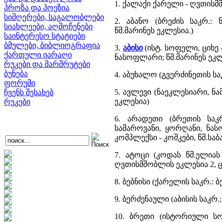
1. ქალაქი ქარელი - ღვთისმ
პროზა და პოეზია
სიმღერები, საგალობლები
2. აბანო (ბრეძის საკრ.: 
სიახლეები, აღმოჩენები
წმ.მარინეს ეკლესია.)
საინტერესო სტატიები
ბმულები, ბიბლიოგრაფია
3.
აბისი
(ისტ. სოფელი, ციხე
ქართული იარაღი
ნასოფლარი; წმ.მარინეს ეკლ
რუკები და მარშრუტები
ბუნება
4. აბუხალო (გვერძინეთის ს
ფორუმი
5. ავლევი (ნაეკლესიარი, ნ
ჩვენს შესახებ
ეკლესია)
რუკები
6. არადეთი (ბრეთის საკ
სამაროვანი, ყორღანი, ნა
კომპლექსი - კოშკები, წმ.სა
7. ატოცი (კოდას წმ.ელია
ღვთისმშობლის ეკლესია 2, ც
8. ბებნისი (ქარელის საკრ.
9. ბერძენაული (აბისის საკ
10. ბრეთი (ისტორიული სო