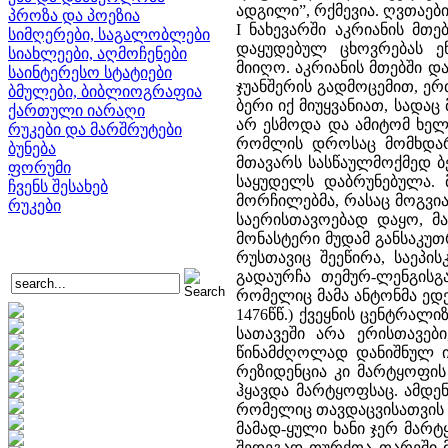
ადგილი”, რქმევია. ღვთაები
პროზა და პოეზია
I ნახევარში აკრიანის მთ
სიმღერები, საგალობლები
დაყუდებულ ცხოვრებას ე
სიახლეები, აღმოჩენები
მიიღო. აკრიანის მთებში 
საინტერესო სტატიები
ჯუანშერის გადმოცემით, ე
ბმულები, ბიბლიოგრაფია
ბერი იქ მიუყვანიათ, სადაც
ქართული იარაღი
არ ესმოდა და ამიტომ ხელ
რუკები და მარშრუტები
რომლის დროსაც მომხდარა
ბუნება
მთავარს სასწაულმოქმედ ბე
ფორუმი
საყუდელს დაბრუნებულა. 
ჩვენს შესახებ
მორჩილებმა, რასაც მოგვია
რუკები
საერისთავოებად დაყო, მ
მონასტერი მუდამ განსაკუ
რუსთავიც შეეწირა, საეპ
გადაურჩა თემურ-ლენგისგა
რომელიც მამა ანტონმა ედე
1476წწ.) ქვეყნის ცენტრა
სათავეში არა ერისთავებ
წინამძღოლად დანიშნულ იქ
რეზიდენცია კი მარტყოფის
ჰყავდა მარტყოფსაც. ამდე
რომელიც თავდაცვისათვის ხ
მამად-ყული ხანი ჯერ მარტ
შედეგად თურქთა თარეში მო