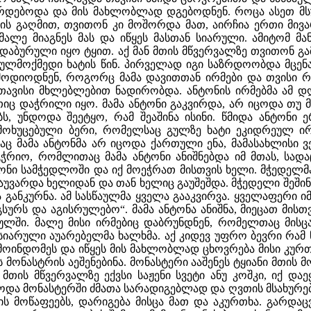
დებოდა და მის მახლობლად დგებოდნენ. როცა ასეთ მსურ
ის გაღმით, თვითონ კი მოშორდა მათ, აირჩია ერთი მივა
მალე მიაგნეს მას და იწყეს მასთან სიარული. ამიტომ მ
აბურული იყო ტყით. აქ მან მთის მწვერვალზე თვითონ გა
ლმოქმედი ხატის წინ. პირველად იგი საზრდოობდა მცენარ
 მოდიოდნენ, როგორც მამა დავითთან ირმები და თვისი რ
თავისი მხლებლებით ნადირობდა. ანტონის ირმებმა ამ დ
რთიც დაჭრილი იყო. მამა ანტონი გაკვირდა, არ იცოდა თუ
ბს, უნდოდა შეეტყო, რამ შეაშინა ისინი. წმიდა ანტონი
 მოხუცებული ბერი, რომელსაც გულზე ხატი ეკიდრეულ ირ
აც მამა ანტონმა არ იცოდა ქართული ენა, მამასახლისი ვე
ოგჭრიო, რომლითაც მამა ანტონი ანიშნებდა იმ მთას, სად
ტონი სამჭედლოში და იქ მოეჭრათ მისთვის ხელი. მჭედელმ
აუვარდა ხელიდან და თან ხელიც გაუშეშდა. მჭედელი შეშინდ
 განკურნა. ამ სასწაულმა ყველა გააკვირვა. ყველაფერი იმ
სურს და აგისრულებო“. მამა ანტონა ანიშნა, მიეცათ მისთვ
ულში. მალე მისი ირმებიც დაბრუნდნენ, რომელთაც მის
იარული აუარებელმა ხალხმა. აქ კიდევ უფრო ბევრი რამ ნა
 მოინდომეს და იწყეს მის მახლობლად ცხოვრება მისი კურთ
მონასტრის აეშენებინა. მონასტერი ააშენეს ტყიანი მთის მ
 მთის მწვერვალზე ექვსი საჟენი სვეტი ანუ კოშკი, იქ 
და მონასტერში ძმათა სარადიგებლად და ღვთის მსახურ
ს მოწაფეებს, დარიგება მისცა მათ და აკურთხა. გარდა