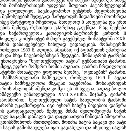
აების მონასტრისთვის უფლება მიუციათ პატარძეულიდან
უნდა ყოფილიყო. საეპისკოპოსო ცენტრის მდგომარეობა
რის შემოსევების შედეგად მარტყოფის მიდამოები მოოხრდა
ი ისევ მარტყოფი რჩებოდა, მხოლოდ 8 სოფელსა და ერთ
ის შემდეგ რუსთავის ეპარქიაც გაუქმდა. რაც შეეხება
და საქართველოს კათალიკოს-პატრიარქი კირიონ II
 მოკლეს. კომუნისტების მიერ გაუქმებულ მონასტერში XXს.
რხნის დასასვენებელ სახლად გადააქციეს. მონასტერში
ხევით 1989 წ. აღდგა. ამჟამად იქ აფხაზეთის ეპარქიაა
 და სხვა ნაგებობებისგან შედგება. მონასტრის ტაძრები
 უმთავრესია "ხელთუქმნელი ხატის" გუმბათიანი ტაძარი,
შემდეგ უფრო მომცრო ზომის აუგიათ. ტაძრის ჩრდილოეთ
ნასტერში მოხატული ყოფილა მეორე, "ღვთაების" ტაძარი,
სამსართულიანი სამრეკლო, რომელიც 1629 წ. აუგია
სხატის სამრეკლოთა მსგავსი ნაგებობაა. მონასტრიდან
დროს ახლიდან აშენდა კოშკი. ეს ის სვეტია, სადაც ბოლო
პლექსი განახლებულა XVII-XVIIIსს. მიჯნაზე. ტაძარს
 თაოსნობით. ხელთუქმნელი ხატის სახელობის ტაძარში
აროზს უკავშირდება. იგი იესომ სახეზე მიდებით დაწერა
ის გარდაცვალების შემდეგ მისმა შვილიშვილმა ხატის
ებულ საცავში დამალა და დაცვისათვის წინიდან ამოყორა.
ღვთისმშობლის მითითებით, მოიძია ხატის საცავი და ხატი
ი ხატის გამოსახულება იყო გადასული და ისეთივე ძალას