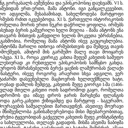
ნგ გორგასალს აუშენებია და ეპისკოპოსიც დაუსვამს. VI ს.
ებიდან ერთ-ერთი, მამა ანტონი. იგი განცალკევებით,
ო ადგილმა, შესაბამისად, სახელწოდება მარტყოფი
მების რძით იკვებებოდა. XI ს. ქართველი ისტორიკოსის
 რომელთა შორის ერთი ნუკრი დაჭრილი ყოფილა. ირმებს
ასუხად ბერის გაშვერილი ხელი მიუღია - მამა ანტონს ენა
თავარს მისთვის გაწვდილი ხელის მოკვეთა უბრძანებია,
ახმობია, რომელიც მამა ანტონს ისევ გაუცოცხლებია.
 ანტონმა მარილი ითხოვა ირმებისთვის და შემდეგ თავის
მოქმედს, ამიტომ მის გარშემო მალე თავი მოიყარეს
ვა. XI ს., როცა კვირიკე კახთა მეფემ კახეთის სამეფო
ლესიურად კი რუსთველი ეპისკოპოსის სამწყსო გახდა.
 ურდოს მბრძანებელის ბერქა ყაენის ლაშქრობას ქალაქი
ნასტერი, ისევე როგორც არაერთი სხვა ადგილი, ვერ
 ტაძარში დასვენებული მაცხოვრის ხელთუქმნელი ხატი,
ბად დაშლის შემდეგ, კახეთის მეფე გიორგი I-მა (1466-
თ ნაცვლად მთელი კახეთი ოთხ სადროშოდ გაყო, რომელთა
 სადროშოს და იმავე დროს ჯარის მარცხენა ფლანგის
ოდა გარე-კახეთი ქიზიყამდე და მარტყოფ - საგურამო,
ოურავების საშუალებით მართავდნენ. ასეთივე მოურავი
 მნიშვენლობა განისაზღვრებოდა მისი მდებარეობითაც,
ურქთა ტყვეობიდან გაქცეული კახეთის მეფე კონსტანტინე
ა სახლეულობა, თელავს გადადის. მისმა ასეთმა ნაბიჯმა
აარბიეს, ტაძარი გაძარცვეს და ხატები შემუსრეს. ამავე