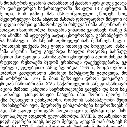
ს მონასტრის გუჯარის თანახმად აქ ტაძარი ჯერ კიდევ ვახტა
ებში დამკვიდრდა საქართველოში მოსული 13 ასურელი მამ
წეოდა, რის გამოც მას მარტომყოფელი უწოდეს, ხოლ
დამკვიდრებული მამა ანტონი მასთან დროდადრო მისული ირ
რთ დღეს ირმები დამფრთხალნი მისულან მამა ანტონთან,
 მთავარი ნადირობდა. მთავარს ვინაობა უკითხავს, რაზეც პ
ით ანიშნა იმ ადგილზე სადაც ცხოვრობდა. გაბრაზებულ მ
 სასწაული. ბრძანების აღსრულებისას მეშანთეს ხელი გ
რისთვის უთქვამს რაც გინდა ითხოვე და მოგეცესო. მამა
მამა ანტონს მალე გაუვარდა სახელი როგორც სასწაულ
ნებით მარტყოფის სამონასტრო ცხოვრების აღორძინება მოჰყ
არტყოფი რუსთავში მჯდომ ერისთავს დაექვემდებარა. ეკ
თრებული უფლებებით სარგებლობდა. 1265 წ., როცა ოქროს
ისკოპოსო კათედრალი სწორედ მარტყოფში გადავიდა. მო
ნ აოხრებას. 1395 წ. მისი შემოსევის დროს დაიკარგა
სიდან ჩამოაბრძანა. XVს. საქართველოს სამეფო-სამთავროე
ლიზაციის მიზნით კახეთის საერისთავოები გააუქმა და მა
ი, არამედ ეპისკოპოსები ჩააყენა. მათ შორის მეორე
ნა რუსთველი ეპისკოპოსი, რომლის სასპასპეტოში შედი
 მონასტერში იყო. მედროშე ეპისკოპოსები სადროშოებს მ
ნად, მარტყოფი ერთგვარ პოლიტიკურ ცენტრად იქცა. მისი
ელსაყრელ ადგილს გულისხმობდა. XVIII ს. დასაწყისში თ
ყოფს აფარებს თავს, ხოლო შემდეგ, აქედან თან მიჰყავს რ
იტანა. 1723 წ. ისინი მარტყოფს შეესივნენ, მოსახლეობა დ