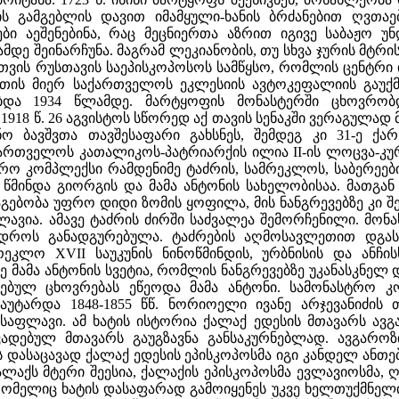
ეთის გამგებლის დავით იმამყული-ხანის ბრძანებით ღვთ
ბი აეშენებინა, რაც მეცნიერთა აზრით იგივე საბაჟო 
ამდე შეინარჩუნა. მაგრამ ლეკიანობის, თუ სხვა ჯურის მტ
სთვის რუსთავის საეპისკოპოსოს სამწყსო, რომლის ცენტრ
ის მიერ საქართველოს ეკლესიის ავტოკეფალიის გაუქმებ
ებდა 1934 წლამდე. მარტყოფის მონასტერში ცხოვრობ
918 წ. 26 აგვისტოს სწორედ აქ თავის სენაკში ვერაგულად
ნო ბავშვთა თავშესაფარი გახსნეს, შემდეგ კი 31-ე ქა
რთველოს კათალიკოს-პატრიარქის ილია II-ის ლოცვა-კურთ
ო კომპლექსი რამდენიმე ტაძრის, სამრეკლოს, საბერეების
წმინდა გიორგის და მამა ანტონის სახელობისაა. მათგან
ებობა უფრო დიდი ზომის ყოფილა, მის ნანგრევებზე კი 
ლავია. ამავე ტაძრის ძირში საძვალეა შემორჩენილი. მო
დროს განადგურებულა. ტაძრების აღმოსავლეთით დგას 
ეკლო XVII საუკუნის ნინოწმინდის, ურბნისის და ანჩი
 მამა ანტონის სვეტია, რომლის ნანგრევებზე უკანასკნელ 
ბულ ცხოვრებას ეწეოდა მამა ანტონი. სამონასტრო კომ
აუტარდა 1848-1855 წწ. ნორიოელი ივანე არჯევანიძის
საფლავი. ამ ხატის ისტორია ქალაქ ედესის მთავარს ავგ
ადებულ მთავარს გაუგზავნა განსაკურნებლად. ავგაროზ
ის დასაცავად ქალაქ ედესის ეპისკოპოსმა იგი კანდელ ანთ
ალაქს მტერი შეესია, ქალაქის ეპისკოპოსმა ევლავიოსმა, 
, რომელიც ხატის დასაფარად გამოიყენეს უკვე ხელთუქმნელ