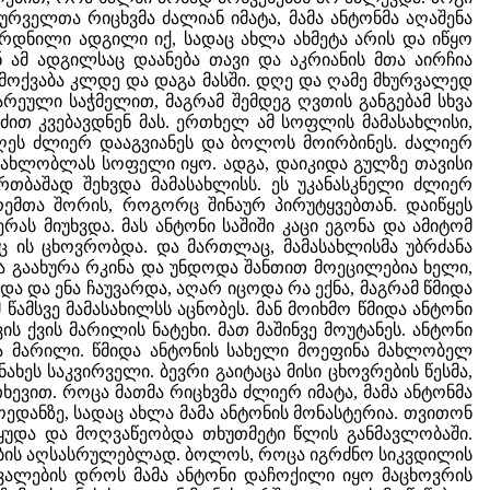
ველთა რიცხვმა ძალიან იმატა, მამა ანტონმა აღაშენა
რდნილი ადგილი იქ, სადაც ახლა ახმეტა არის და იწყო
ან ამ ადგილსაც დაანება თავი და აკრიანის მთა აირჩია
მოქვაბა კლდე და დაგა მასში. დღე და ღამე მხურვალედ
ეული საჭმელით, მაგრამ შემდეგ ღვთის განგებამ სხვა
ძით კვებავდნენ მას. ერთხელ ამ სოფლის მამასახლისი,
ღეს ძლიერ დააგვიანეს და ბოლოს მოირბინეს. ძალიერ
 მახლობლას სოფელი იყო. ადგა, დაიკიდა გულზე თავისი
 ერთბაშად შეხვდა მამასახლისს. ეს უკანასკნელი ძლიერ
ემთა შორის, როგორც შინაურ პირუტყვებთან. დაიწყეს
რას მიუხვდა. მას ანტონი საშიში კაცი ეგონა და ამიტომ
აც ის ცხოვრობდა. და მართლაც, მამასახლისმა უბრძანა
ა გაახურა რკინა და უნდოდა შანთით მოეცილებია ხელი,
ა და ენა ჩაუვარდა, აღარ იცოდა რა ექნა, მაგრამ წმიდა
 წამსვე მამასახილსს აცნობეს. მან მოიხმო წმიდა ანტონი
ის ქვის მარილის ნატეხი. მათ მაშინვე მოუტანეს. ანტონი
ცა მარილი. წმიდა ანტონის სახელი მოეფინა მახლობელ
ხეს საკვირველი. ბევრი გაიტაცა მისი ცხოვრების წესმა,
ხევით. როცა მათმა რიცხვმა ძლიერ იმატა, მამა ანტონმა
ოედანზე, სადაც ახლა მამა ანტონის მონასტერია. თვითონ
დაეყუდა და მოღვაწეობდა თხუთმეტი წლის განმავლობაში.
ების აღსასრულებლად. ბოლოს, როცა იგრძნო სიკვდილის
ცვალების დროს მამა ანტონი დაჩოქილი იყო მაცხოვრის