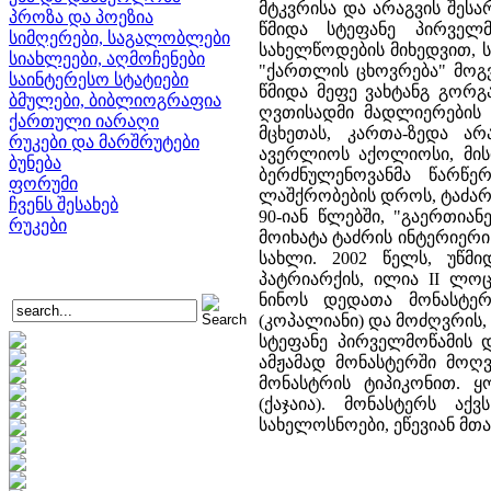
მტკვრისა და არაგვის შეს
პროზა და პოეზია
წმიდა სტეფანე პირველმ
სიმღერები, საგალობლები
სახელწოდების მიხედვით, 
სიახლეები, აღმოჩენები
"ქართლის ცხოვრება" მოგვ
საინტერესო სტატიები
წმიდა მეფე ვახტანგ გორგ
ბმულები, ბიბლიოგრაფია
ღვთისადმი მადლიერების ნ
ქართული იარაღი
მცხეთას, კართა-ზედა ა
რუკები და მარშრუტები
ავერლიოს აქოლიოსი, მისი
ბუნება
ბერძნულენოვანმა წარწერ
ფორუმი
ლაშქრობების დროს, ტაძარი 
ჩვენს შესახებ
90-იან წლებში, "გაერთია
რუკები
მოიხატა ტაძრის ინტერიერი
სახლი. 2002 წელს, უწმ
პატრიარქის, ილია II ლოც
ნინოს დედათა მონასტერს
(კოპალიანი) და მოძღვრის,
სტეფანე პირველმოწამის დ
ამჟამად მონასტერში მოღ
მონასტრის ტიპიკონით. 
(ქაჯაია). მონასტერს აქ
სახელოსნოები, ეწევიან მთ