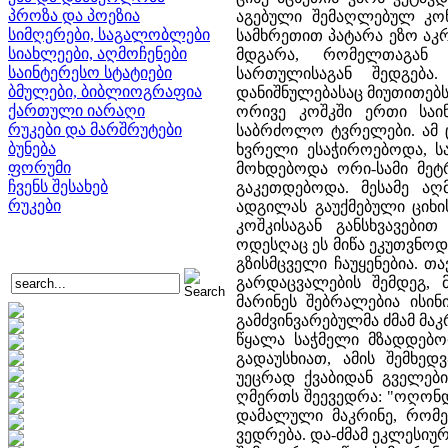
პროზა და პოეზია
აგებული შემაღლებულ კონც
სიმღერები, საგალობლები
სამხრეთით პატარა ეზო აკრა
სიახლეები, აღმოჩენები
მდგარა, რომელთაგან 
საინტერესო სტატიები
სართულისაგან შედგებ
ბმულები, ბიბლიოგრაფია
დანიშნულებასაც მიუთითებ
ქართული იარაღი
ორივე კოშკში ერთი საი
რუკები და მარშრუტები
საბრძოლო ტვრელები. ამ ც
ბუნება
ხვრელი ესაჭიროებოდა, სა
ფორუმი
მოხდებოდა ორი-სამი მეტრ
ჩვენს შესახებ
გაკეთდებოდა. მესამე ა
რუკები
ადგილას გაუქმებული ციხი
კოშკისაგან განსხვავები
ოდესღაც ეს მიწა ეკუთვნოდა
გზისმცველი ჩაუყენებია. თ
გარდაცვალების შემდეგ, 
მარინეს შებრალებია ისინ
გამძვინვარებულმა ძმამ მაკ
წყალა საჭმელი მზადდებოდ
გადაუსხიათ, ამის შემხედ
უეცრად ქვაბიდან გველები
ღმერთს შეევედრა: "ოღონდ 
დამალული მაკრინე, რომე
ვედრება. და-ძმამ ეკლესიურ