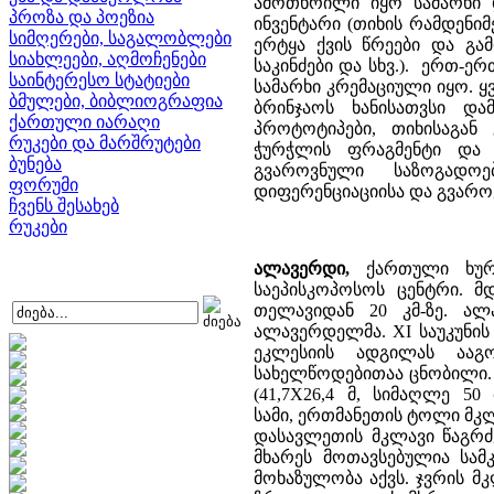
ამოთხრილი იყო სამარხი 
პროზა და პოეზია
ინვენტარი (თიხის რამდენიმ
სიმღერები, საგალობლები
ერტყა ქვის წრეები და გ
სიახლეები, აღმოჩენები
საკინძები და სხვ.). ერთ-ე
საინტერესო სტატიები
სამარხი კრემაციული იყო. ყ
ბმულები, ბიბლიოგრაფია
ბრინჯაოს ხანისათვსი და
ქართული იარაღი
პროტოტიპები, თიხისაგან
რუკები და მარშრუტები
ჭურჭლის ფრაგმენტი და ს
ბუნება
გვაროვნული საზოგადო
ფორუმი
დიფერენციაციისა და გვარო
ჩვენს შესახებ
რუკები
ალავერდი,
ქართული ხურო
საეპისკოპოსოს ცენტრი. მ
თელავიდან 20 კმ-ზე. ალ
ალავერდელმა. XI საუკუნის
ეკლესიის ადგილას ააგ
სახელწოდებითაა ცნობილი.
(41,7X26,4 მ, სიმაღლე 5
სამი, ერთმანეთის ტოლი მკლ
დასავლეთის მკლავი წაგრძე
მხარეს მოთავსებულია სამ
მოხაზულობა აქვს. ჯვრის მ