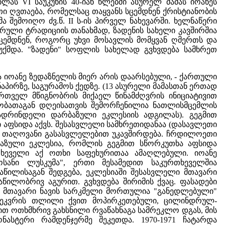
ას VI საუკუნის 40-იან წლებში ასურელ მამას იოანეს
 ღვთაება, რომელსაც თაყვანს სცემდნენ ქრისტიანობის
შემოიღო ძვ.წ. II ს-ის პირველ ნახევარში. ხელნაწერი
ერული ტრადიციის თანახმად, ზადენის სახელი კავშირშია
 სცემდნენ, როგორც უხვი მოსავლის მომყვან ღმერთს და
უქმდა. "ზადენი" სოფლის სახელად გვხვდება სამხრეთ
ა იოანე ზედაზნელის მიერ არის დაარსებული, - ქართული
ირზე, საგურამოს ქედზე. (13 ასურელი მამასთან ერთად
ართველ მწიგნობრის მიქაელ წინამძღვრის ინიციატივით
ბობათაგან დღეისათვის შემორჩენილია ნათლისმცემლის
 (ადრინდელი დარბაზული ეკლესიის ადგილას). გეგმით
 აფსიდა აქვს. შესასვლელი სამხრეთიდანაა (დასავლეთი
ის თაღოვანი გასასვლელებით უკავშირდება. ჩრდილოეთი
რბაზული ეკლესია, რომლის გეგმით სწორკუთხა აფსიდა
ხეველი აქ ოთხი საფეხურითაა ამაღლებული. იოანე
ოსანი ლუსკუმა", ერთი მესამედით საკურთხეველშია
წილისაგან შედგება, ეკლესიაში შესასვლელი მთავარი
ნაწილობრივ აგურით. გვხვდება შირიმის ქვაც. ფასადები
. მთავარი ნავის სარკმელი მორთულია "განედლებული"
თ ეკვრის თლილი ქვით მოპირკეთებული, ცილინდრულ-
თ ოთხმხრივ გახსნილი რვაწახნაგა სამრეკლო დგას, მის
ნასტერი რამდენჯერმე შეკეთდა. 1970-1971 ჩატარდა