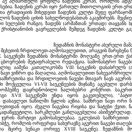
ი აქ აღმართული ყოფილა ზადენის კერპი, რომლის ადგილ
ებია. ზადენის კერპი იყო ქართულ მითოლოგიის ერთ-ერთი
ა ტრადიციის მიხედვით ზადენის კულტი მეფე ფარნაჯომმა 
ლოს ზადენის ციხის სახელწოდებასთან აკავშირებს. მეცნი
ლი სულების რანგი). ზადენს (არმაზთან ერთად) თაყვანს
ქრისტიანობის გავრცელების შემდეგ ზადენის კულტი გა
ზედაზნის მონასტერი ასურელი მამ
მცხეთის ჩრდილოეთ-აღმოსავლეთით, არაგვის მარცხენა ნაპ
IX საუკუნეში ზედაზნის მონასტერში მოღვაწე ერთ-ერთ ქ
 ცხოვრების მეტაფრასული რედაქცია. სამონასტრო ნაგე
მელიც ააშენა კათალიკოსმა VIII საუკუნის დასასრულს
 ნავი ვიწრო და მაღალია. აღმოსავლეთით ნახევარწრიული
 სამხრეთისა და ჩრდილოეთის ნავები მთავარ ნავს აგურ
ი მოქცეულია VI-VII საუკუნეების მიჯნაზე აგებული და
ომპებზე დაყრდნობილი ნალისებრი კონქრით. საკურთ
იგი XVII საუკუნეში უნდა იყოს გაკეთებული), "პატი
დასავლეთ ნაწილში წყლის აუზია. სამხრეთ ნავი ორი ნა
ლეთიდან იყო). ძეგლი ნაგებია რიყისა და ნატეხი ქვით, 
გადაწყვეტილი, სარკმლები განლაგებულია ასიმეტრულად
 ჯვრის მარტივი გამოსახულებაა. ეკლესიას სამხრეთი
იბჭე, რომლის ორფერდა სახურავზე აგურით ნაგები თაღები
მცირე სენაკი (ორივე XVIII საუკუნე). ზედაზნის მო