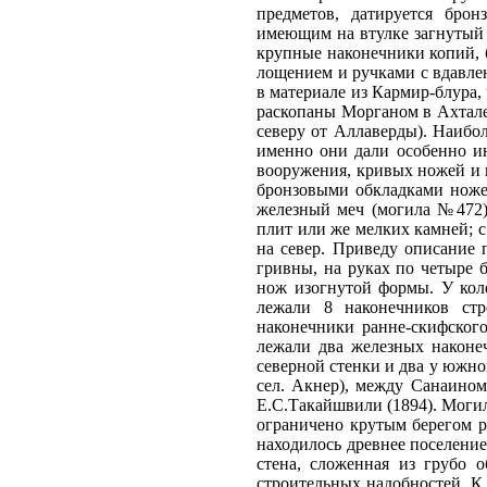
предметов, датируется бро
имеющим на втулке загнутый 
крупные наконечники копий, 
лощением и ручками с вдавле
в материале из Кармир-блура
раскопаны Морганом в Ахтале
северу от Аллаверды). Наибо
именно они дали особенно и
вооружения, кривых ножей и 
бронзовыми обкладками ноже
железный меч (могила №472)
плит или же мелких камней; 
на север. Приведу описание
гривны, на руках по четыре 
нож изогнутой формы. У коле
лежали 8 наконечников ст
наконечники ранне-скифского
лежали два железных наконе
северной стенки и два у южно
сел. Акнер), между Санаином
Е.С.Такайшвили (1894). Могил
ограничено крутым берегом р
находилось древнее поселение
стена, сложенная из грубо 
строительных надобностей. К