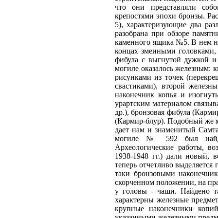
что они представляли собо
крепостями эпохи бронзы. Ра
5), характеризующие два раз
разобрана при обзоре памятн
каменного ящика №5. В нем н
концах змеиными головками, 
фибула с выгнутой дужкой 
могиле оказалось железным: 
рисунками из точек (перекр
свастиками), второй желез
наконечник копья и изогнут
урартским материалом связыв
др.), бронзовая фибула (Карм
(Кармир-блур). Подобный же ма
дает нам и знаменитый Самта
могиле № 592 был найден
Археологические работы, во
1938-1948 гг.) дали новый,
теперь отчетливо выделяется г
таки бронзовыми наконечник
скорченном положении, на пр
у головы - чаши. Найдено т
характерны железные предмет
крупные наконечники копий
указанными железными предме