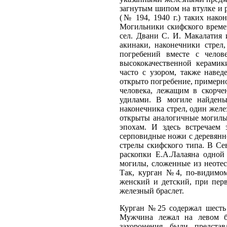
загнутым шипом на втулке и р
(№ 194, 1940 г.) таких након
Могильники скифского времен
сел. Двани С. И. Макалатия
акинаки, наконечники стрел
погребений вместе с чело
высококачественной керами
часто с узором, также наве
открыто погребение, примерно
человека, лежащим в скорче
удилами. В могиле найдены
наконечника стрел, один желе
открыты аналогичные могилы,
эпохам. И здесь встречаем
серповидные ножи с деревянн
стрелы скифского типа. В Се
раскопки Е.А.Лалаяна одной
могилы, сложенные из неоте
Так, курган №4, по-видимом
женский и детский, при пер
железный браслет.
Курган №25 содержал шесть
Мужчина лежал на левом б
захоронения были предст