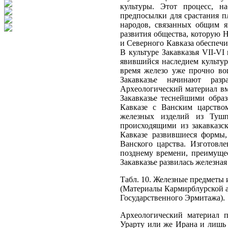
культуры. Этот процесс, н
предпосылки для срастания п
народов, связанных общим я
развития общества, которую Н
и Северного Кавказа обеспечи
В культуре Закавказья VII-VI
явившийся наследием культур
время железо уже прочно во
Закавказье начинают разр
Археологический материал вм
Закавказье теснейшими образ
Кавказе с Ванским царство
железных изделий из Тушп
происходящими из закавказс
Кавказе развившиеся формы,
Ванского царства. Изготовле
позднему времени, преимущес
Закавказье развилась железная
Табл. 10. Железные предметы 
(Материалы Кармирблурской 
Государственного Эрмитажа).
Археологический материал п
Урарту или же Ирана и лишь 