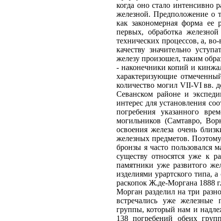
когда оно стало интенсивно р
железной. Предположение о т
как закономерная форма ее 
первых, обработка железно
технических процессов, а, в
качеству значительно уступ
железу произошел, таким обр
- наконечники копий и кинжа
характеризующие отмеченный 
количество могил VII-VI вв. 
Севанском районе и экспед
интерес для установления со
погребения указанного вре
могильников (Самтавро, Ворн
освоения железа очень близк
железных предметов. Поэтому
бронзы я часто пользовался 
существу относятся уже к р
памятники уже развитого жел
изделиями урартского типа, а
раскопок Ж.де-Моргана 1888 г
Морган разделил на три разно
встречались уже железные 
группы, который нам и надле
138 погребений обеих груп