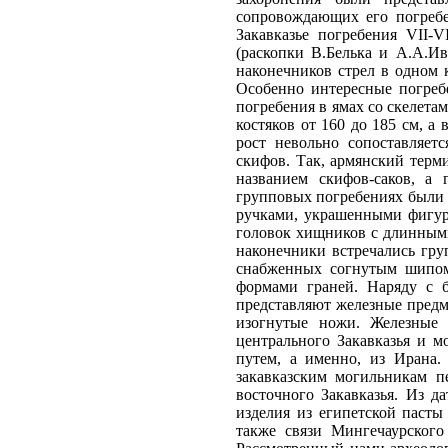
сопровождающих его погреб
Закавказье погребения VII-
(раскопки В.Белька и А.А.Ив
наконечников стрел в одном 
Особенно интересные погреб
погребения в ямах со скелет
костяков от 160 до 185 см, а
рост невольно сопоставляе
скифов. Так, армянский терм
названием скифов-саков, а
групповых погребениях были 
ручками, украшенными фигур
головок хищников с длинными
наконечники встречались гру
снабженных согнутым шипом,
формами граней. Наряду с 
представляют железные предм
изогнутые ножи. Железные 
центрального Закавказья и 
путем, а именно, из Ирана
закавказским могильникам п
восточного Закавказья. Из 
изделия из египетской пасты
также связи Мингечаурского