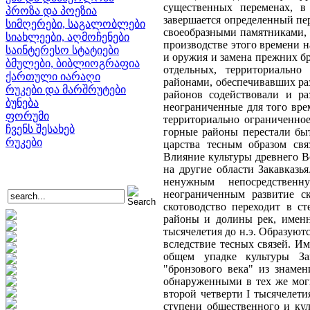
существенных переменах, в
პროზა და პოეზია
завершается определенный пе
სიმღერები, საგალობლები
своеобразными памятниками, 
სიახლეები, აღმოჩენები
производстве этого времени н
საინტერესო სტატიები
и оружия и замена прежних б
ბმულები, ბიბლიოგრაფია
отдельных, территориально
ქართული იარაღი
районами, обеспечивавших ра
რუკები და მარშრუტები
районов содействовали и ра
ბუნება
неограниченные для того врем
ფორუმი
территориально ограниченное
ჩვენს შესახებ
горные районы перестали бы
რუკები
царства тесным образом свя
Влияние культуры древнего В
на другие области Закавказ
ненужным непосредственн
неограниченным развитие с
скотоводство переходит в с
районы и долины рек, именн
тысячелетия до н.э. Образуют
вследствие тесных связей. И
общем упадке культуры Зак
"бронзового века" из знаме
обнаруженными в тех же мог
второй четверти I тысячелет
ступени общественного и ку