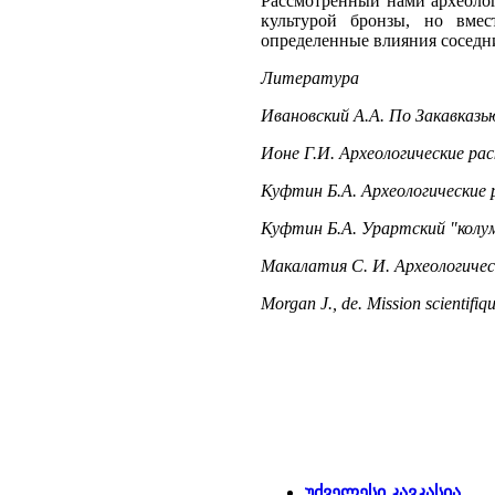
Рассмотренный нами археолог
культурой бронзы, но вме
определенные влияния соседни
Литература
Ивановский А.А. По Закавказью
Ионе Г.И. Археологические раск
Куфтин Б.А. Археологические ра
Куфтин Б.А. Урартский "колумб
Макалатия С. И. Археологически
Morgan J., de. Mission scientifi
უძველესი კავკასია