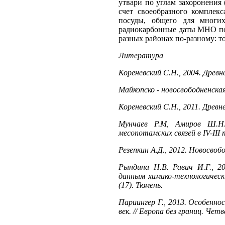
утвари по углам захоронения 
счет своеобразного комплек
посуды, общего для многих
радиокарбонные даты МНО пок
разных районах
по-разному: т
Литература
Кореневский С.Н., 2004. Древ
Майкопско - новосвободненска
Кореневский С.Н., 2011. Древ
Мунчаев Р.М, Амиров Ш.Н.,
месопотамских связей в IV-III
Резепкин А.Д., 2012. Новосво
Рындина Н.В. Равич И.Г., 2
данным химико-технологическ
(17). Тюмень.
Париингер Г., 2013. Особенно
век. // Европа без границ. Че