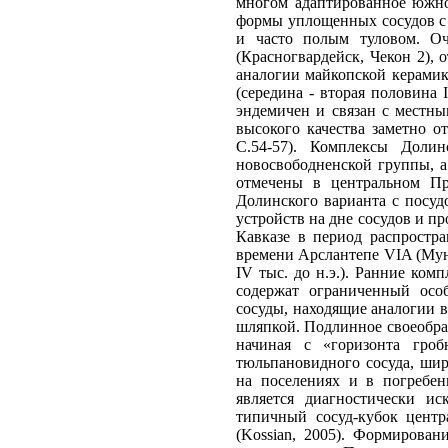
многом адаптированное южное
формы уплощенных сосудов с
и часто полым туловом. Оч
(Красногвардейск, Чекон 2), 
аналогии майкопской керамик
(середина - вторая половина
эндемичен и связан с местны
высокого качества заметно о
С.54-57). Комплексы Доли
новосвободненской группы, а
отмечены в центральном Пр
Долинского варианта с посуд
устройств на дне сосудов и п
Кавказе в период распростр
времени Арслантепе VIA (Мунч
IV тыс. до н.э.). Ранние ко
содержат ограниченный осо
сосуды, находящие аналогии 
шляпкой. Подлинное своеобра
начиная с «горизонта гроб
тюльпановидного сосуда, шир
на поселениях и в погребен
является диагностически и
типичный сосуд-кубок центр
(Kossian, 2005). Формирован