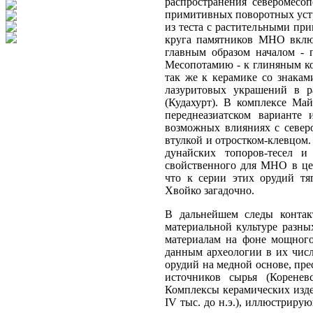
распространения северомесо
примитивных поворотных устр
из теста с растительными пр
круга памятников МНО включ
главным образом началом - 
Месопотамию - к глиняным кон
так же к керамике со знакам
лазуритовых украшений в р
(Кудахурт). В комплексе Ма
переднеазиатском варианте
возможных влияниях с северо
втулкой и отростком-клевцом
дунайских топоров-тесел и
свойственного для МНО в це
что к серии этих орудий тя
Хвойко загадочно.
В дальнейшем следы контак
материальной культуре разн
материалам на фоне мощного
данным археологии в их числ
орудий на медной основе, пр
источников сырья (Коренев
Комплексы керамических изде
IV тыс. до н.э.), иллюстрир