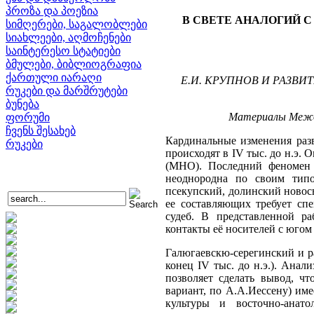
პროზა და პოეზია
В СВЕТЕ АНАЛОГИЙ С
სიმღერები, საგალობლები
სიახლეები, აღმოჩენები
საინტერესო სტატიები
ბმულები, ბიბლიოგრაფია
ქართული იარაღი
Е.И. КРУПНОВ И РАЗВИ
რუკები და მარშრუტები
ბუნება
Материалы Междун
ფორუმი
ჩვენს შესახებ
Кардинальные изменения разв
რუკები
происходят в IV тыс. до н.э.
(МНО). Последний феномен 
неоднородна по своим типо
псекупский, долинский новос
ее составляющих требует спе
судеб. В представленной р
контакты её носителей с югом
Галюгаевскю-серегинский и ра
конец IV тыс. до н.э.). Ана
позволяет сделать вывод, чт
вариант, по А.А.Иессену) им
культуры и восточно-анат