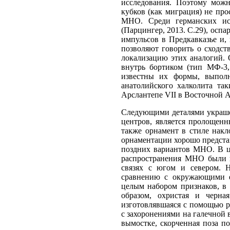
исследования. Поэтому можн
кубков (как миграция) не пр
МНО. Среди германских исс
(Парцингер, 2013. С.29), оспа
импульсов в Предкавказье и,
позволяют говорить о сходст
локализацию этих аналогий. 
внутрь бортиком (тип МФ-3,
известны их формы, выполн
анатолийского халколита та
Арслантепе VII в Восточной 
Следующими деталями украше
центров, является пролощенн
также орнамент в стиле накл
орнаментации хорошо предста
поздних вариантов МНО. В ц
распространения МНО были 
связях с югом и севером. 
сравнению с окружающими е
целым набором признаков, в 
образом, охристая и черна
изготовлявшаяся с помощью р
с захоронениями на галечной 
вымостке, скорченная поза п