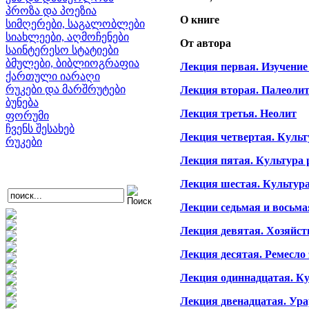
პროზა და პოეზია
О книге
სიმღერები, საგალობლები
სიახლეები, აღმოჩენები
От автора
საინტერესო სტატიები
ბმულები, ბიბლიოგრაფია
Лекция первая. Изучение
ქართული იარაღი
რუკები და მარშრუტები
Лекция вторая. Палеоли
ბუნება
Лекция третья. Неолит
ფორუმი
ჩვენს შესახებ
Лекция четвертая. Культу
რუკები
Лекция пятая. Культура р
Лекция шестая. Культура 
Лекции седьмая и восьма
Лекция девятая. Хозяйст
Лекция десятая. Ремесло
Лекция одиннадцатая. Ку
Лекция двенадцатая. Ура