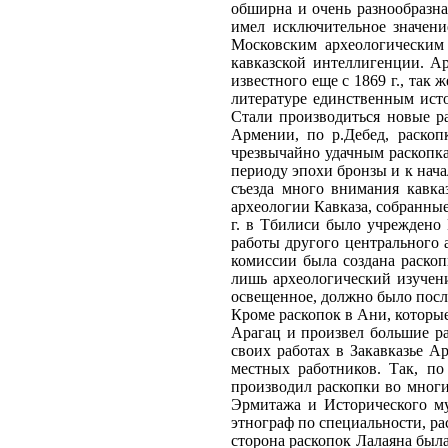
обширна и очень разнообразна
имел исключительное значени
Московским археологическим 
кавказской интеллигенции. А
известного еще с 1869 г., так
литературе единственным исто
Стали производиться новые ра
Армении, по р.Дебед, раскоп
чрезвычайно удачным раскопка
периоду эпохи бронзы и к нача
съезда много внимания кавказ
археологии Кавказа, собранные
г. в Тбилиси было учреждено 
работы другого центрального 
комиссии была создана раско
лишь археологический изучен
освещенное, должно было посл
Кроме раскопок в Ани, которые продолжались ряд лет (1892, 1893, 1904-1917), Н. Я. Марр обследовал древние могильники и циклопические крепости на горе Арагац и произвел большие раскопки Ворнакского могильника, где в 1871 г. начал свои работы А. Д. Ерицов, а в 1894 г. продолжал Е. С. Такайшвили. В своих работах в Закавказье Археологическая комиссия стремилась воспрепятствовать работе иностранцев и расхищению древностей и стала опираться на местных работников. Так, по поручению Комиссии, в Азербайджане производил раскопки преподаватель реального училища в Шуше Э. Реслер. Он производил раскопки во многих местах Азербайджана, и материалы его работ составили основную часть существующих собраний закавказских древностей Эрмитажа и Исторического музея. В 1905, 1906 и 1908 гг. по поручению Кавказского отделения Московского археологического общества Е. А. Лалаян, этнограф по специальности, раскопал на побережье оз. Севан, в Армении, громадное число курганов и могильных памятников (516 погребений). Техническая сторона раскопок Лалаяна была крайне слабой, курганы попросту разрывались, и из них, без всякой фиксации, вынимались предметы. Коллекции древностей из этих раскопок находятся в безнадежно хаотическом состоянии, их разбору не могут помочь и описания раскопок, опубликованные в армянском журнале "Этнографическое обозрение". Московское археологическое общество много внимания уделяло также сбору и обработке урартских клинообразных надписей", ставших известными еще в 1862 г. После работ М. В. Никольского, к древностям Ванского царства стали проявлять живой интерес в России и за границей. Не только урартский эпиграфический материал, но и археологические памятники Закавказья вошли в темы работ западноевропейских ученых. Археологи, изучавшие древности южной России, заинтересовались Ванским царством и древнейшим Закавказьем по связи некоторых предметов из раскопок скифских курганов с памятниками этих культур, особенно с Закавказьем. Обстоятельный очерк древнев