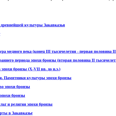
 древнейшей культуры Закавказья
т
ра медного века (конец III тысячелетия - первая половина II 
аннего периода эпохи бронзы (вторая половина II тысячелети
эпохи бронзы (X-VII вв. до н.э.)
я. Памятники культуры эпохи бронзы
во эпохи бронзы
 эпохи бронзы
льт и религия эпохи бронзы
рты в Закавказье