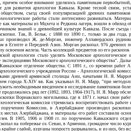
, причем особое внимание уделялось памятникам первобытной, 
е для развития археологии Кавказа. Кроме тесной связи, у
обществом, съезд своей популяризацией древних памятников
рхеологические работы стали интенсивно развиваться. Матери
 же как материалы из Мцхета и Редкина лагеря, вошли в обиход
чником знаний о древнейшей культуре Kaвказа. После съезда 
скопки. Так, В. Бельк, с 1888 по 1890 г., только за два год
ки производил Ж. де-Морган, инженер Аллавердских руднико
м в Египте и Передней Азии. Морган раскопал. 976 древних п
лу освоения железа. Часть коллекций предметов из его раскопок
ской археологии стало уделять Московское археологическое о
 экспедициями Московского археологического общества". Дальне
Кавказское отделение общества. С 1891 г., со времени работ 
археологического учреждения России - Археологической комисс
пками древней армянской столицы Ани, начатыми Н. Я. Марром
ием города X-XIV вв. Как указывал Н. Я. Марр, "при методол
ужить необходимым введением в исследование памятников более
анского царства, с указанием намечающихся связей с южнорусским материалом, был дан Б. А. Тураевым во втором томе истории древнего Востока, изданном в 1914 г. Большое значение изучению древневанского царства придавали и русские востоковеды. В апреле 1914 г. в Восточном отделении Русского археологического общества обсуждался вопрос об исследованиях в области урартской культуры. Н. Я. Марр настаивал на необходимости исследований в Ване особенно ввиду того, что древности Вана имеют важное значение для изучения древностей, находимых в разных местах в пределах России. Был поставлен вопрос об организации раскопок на Топрах-кале, в связи с чем Б. А. Тураев составил записку о древностях Вана и сопредельных областей. Осуществить раскопки в Ване Н. Я. Марру и И. А. Орбели удалось только в 1916 г., уже во время первой мировой войны. Начальный период развития археологии Кавказа, охвативший почти что целое пятидесятилетие, был периодом интенсивного накопления материала, собирания археологических коллекций для музеев. Это было время увлечения археологией широких кругов кавказской интеллигенции. Раскопки производились в большинстве случаев лицами, не имевшими специальной подготовки - учителями, чиновниками, офицерами пограничных войск, судьбою заброшенными в Закавказье, и лишь незначительная часть работников была профессионалами-археологами. Такой пестротой состава лиц, занимавшихся археологией, в значительной мере и объясняется низкий технический уровень раскопок и слабая научная обработка добытого материала. Археологические коллекции, неудовлетворительно документированные, обычно плохо опубликованные, а часто и вовсе не издававшиеся, лежали мертвым грузом в музеях, центральных (Исторический музей, Эрмитаж) и местных (Кавказский музей, Эчмиадзин). Богатейший археологический материал не мог быть полноценно использован в работе по истории Закавказья, и он рассматривался монолитно, со слабой наметкой в нем разновременных групп предметов, как материал, относящийся в полном смысле слова к "доистории". Если закавказские древние памятники и приводились иногда в исторических или искусствоведческих трудах, то исключительно по их связи с государствами Передней Азии-Урарту, (М.В.Никольский, Н.Я.Марр, Б.А.Тураев) или Хеттским царством (Б.В.Фармаковский). Сводные работы по археологии Кавказа, обобщение добытого раскопками материала, были в значительной степени затруднены неравномерной изученностью отдельных районов Закавказья. И в то время как некоторые памятники, как Самтаврский и Ворнакский могильники, подвергались неоднократным исследованиям, получив славу основных археологических объектов, целые районы Закавказья в археологическом отношении оставались совершенно не исследованными. На археологической карте Закавказья места раскопок могли быть отмечены всего несколькими, оторванными друг от друга группами знаков. В таком положении находилось археологическое изучение древнейшей культуры Закавказья до Великой Октябрьской революции. После установления в Закавказье советской власти и окончания гражданской войны, молодые республики Закавказья - Азербайджан, Армения и Грузия - встали на путь неуклонного культурного роста. В центрах республик, в Баку, Ереване и Тбилиси были созданы научно-исследовательские институты и музеи, начавшие планомерную работу по изучению древних памятников. Археологические памятники стали одним из основных источников изучения истории народов Закавказья. Для развертывания археологической работы прочная база имелась только в Тбилиси, и действительно, археологическая работа в Грузии сосредоточивалась первоначально в Государственном музее Грузии, реорганизованном из Кавказского музея. Разрослась также и сеть краеведческих музеев, причем некоторые из них вели самостоятельные раскопки (Зугдиди, Кутаиси, Поти). Археологией Закавказья занимался и Кавказский историко-археологический институт Академии Наук СССР, во главе которого стоял Н. Я. Марр. Работа в области истории и археологии особенно оживилась с 1936 г., после организации Грузинского филиала Академии Наук СССР, на базе которого в 1941 г. была создана Академия наук