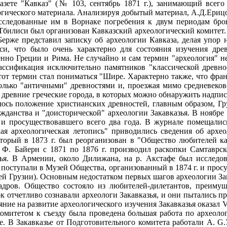
зете "Кавказ" (№ 103, сентябрь 1871 г.), занимающий всего 
огического материала. Анализируя добытый материал, А.Д.Ерицо
сследованные им в Ворнаке погребения к двум периодам брон
в Тбилиси был организован Кавказский археологический комитет. 
Берже представил записку об археологии Кавказа, делая упор 
си, что было очень характерно для состояния изучения дре
нно Греции и Рима. Не случайно и сам термин "археология" н
ассификация исключительно памятников "классической древно
тот термин стал пониматься "Шире. Характерно также, что фра
 только "античными" древностями и, проезжая мимо средневек
ь древние греческие города, в которых можно обнаружить надпис
лось положение христианских древностей, главным образом, Г
ажданства и "доисторической" археологии Закавказья. В ноябре
и просуществовавшего всего два года. В журнале помещались
ая археологическая летопись" приводились сведения об архео
оторый в 1873 г. был реорганизован в "Общество любителей ка
. Ф. Байерн с 1871 по 1876 г. производил раскопки Самтавр
зья. В Армении, около Дилижана, на р. Акстафе был исследо
 поступали в Музей Общества, организованный в 1874 г. и прос
ей Грузии). Основным недостатком первых шагов археологии За
дров. Общество состояло из любителей-дилетантов, преимущ
ок отчетливо сознавали археологи Закавказья, и они пытались 
ние на развитие археологического изучения Закавказья оказал V
омитетом к съезду была проведена большая работа по археоло
е. В Закавказье от Подготовительного комитета работали A. G