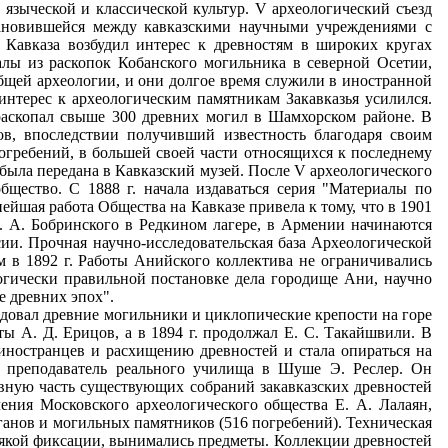
языческой и классической культур. V археологический съезд
становившейся между кавказскими научными учреждениями с
 Кавказа возбудил интерес к древностям в широких кругах
алы из раскопок Кобанского могильника в северной Осетии,
 общей археологии, и они долгое время служили в иностранной
интерес к археологическим памятникам Закавказья усилился.
а, раскопал свыше 300 древних могил в Шамхорском районе. В
в, впоследствии получивший известность благодаря своим
огребений, в большей своей части относящихся к последнему
 была передана в Кавказский музей. После V археологического
бщество. С 1888 г. начала издаваться серия "Материалы по
йшая работа Общества на Кавказе привела к тому, что в 1901
А. А. Бобринского в Редкином лагере, в Армении начинаются
ии. Прочная научно-исследовательская база Археологической
 в 1892 г. Работы Анийского коллектива не ограничивались
огически правильной постановке дела городище Ани, научно
 древних эпох".
 Грузинской ССР. Археологическое изучение Грузии значительно продвинулось вперед, но все же и до последнего времени наблюдается еще некоторая качественная неоднородность тех данных, которые составляют основу археологической карты. И если наши знания по Абхазии и Мегрелии значительно расширились, то по другим районам - Аджаристану, Гурии и др. - мы по-прежнему располагаем лишь отдельными находками. Особенно большая работа была проделана по палеолиту и неолиту западной Грузии и Абхазии (Ниорадзе, Замятнин, Каландадзе). Значительно расширились также наши знания по культуре эпохи бронзы на территории Грузинской ССР, причем был открыт и изучен раскопками целый ряд новых памятников. Научным учреждениям Грузии удалось провести и стационарные археологические раскопки большого масштаба. Так, экспедиция Комитета охраны исторических памятников, работавшая под руководством Б. А. Куфтина, произвела с 1937 по 1939 г, исследование в Триалети (Цалкинском районе) целого ряда разновременных памятников. Раскопки эти дали яркую картину развития культуры, начиная с неолита и до эпохи железа в этом районе, открыв замечательные курганные погребения ранней бронзы. Работа Б. А. Куфтина, посвященная древним памятникам Триалети, является в настоящее время одной из тех работ, на которых покоится археологическая периодизация Закавказья. Первостепенный материал для этой же темы дали возобновленные в 1937 г., под общим руководством И.А.Джавахишвиля и С.Н.Джанашиа, раскопки Самтаврского могильника у Мцхета, с которого, собственно говоря, и началось изучение археологии древнейшего Закавказья. Раскопки Самтаврского могильника открыли громадное число разновременных погребений, с четкой стратиграфией, начиная с эпохи бронзы и кончая поздне-римским временем. Большие археологические предприятия, организованные научными учреждениями Грузии, содействовали также росту молодых кадров археологов республики. В Армянской ССР археологические работы были сосредоточены с 1920 г. в Комитете охраны исторических памятников Армении, во главе которого стоял академик архитектуры А. И. Таманян и в Государственном музее Армении, организованном народным художником М. С. Сафьяном. Основной задачей Комитета являлась регистрация памятников с выяснением степени их сохранности и с производством, в случае надобности, реставрационных работ. С целью учета памятников древности, для составления археологической карты, Комитет организовал ряд экспедиций в отдельные районы республики. Работа экспедиций дала значительный новый материал, относящийся, преимущественно, к древнейшим эпохам, раскопки же обычно ограничивались лишь пробными раскопками при строительствах и случайных обнаружениях древностей (Ленинакан, Кировакан, Головино, Памбак, Ани-Пемза и др.) Из числа наиболее древних памятников, открытых на территории Армении, следует отметить древнейшие поселения медного века, исследованные около Еревана и у Эчмиадзина и легшие в основу изучения медного века всего Закавказья, документирующего местное происхождение кавказской металлургии. Продвинулось вперед и изучение древних памятников урартского времени. Кроме открытия и изучения новых клинообразных надписей (район Армавира, Нор-Баязет, Кармир-блур) производилось также изучение крепостей, так называемой "циклопической кладки", связанных с урартскими эпиграфическими памятниками. Такие крепости - изучались в районах горы Арагац и оз. Севан, а также по р. Занге. Исследование памятников урартского периода, чрезвычайно важного для истории древнейшего Закавказья, привело к систематическим раскопкам крепости на Кармир-блуре, около Еревана, начатым в 1939 г. и продолженным совместной археологической экспедицией Академии наук Армянской ССР и Государственного Эрмитажа. Эти раскопки дают полную картину жизни крепости VII-VI вв. до н. э., являвшейся одним из урартских административных центров в Закавказье. В Азербайджанской ССР основная археологическая работа проводилась первоначально в Обществе об