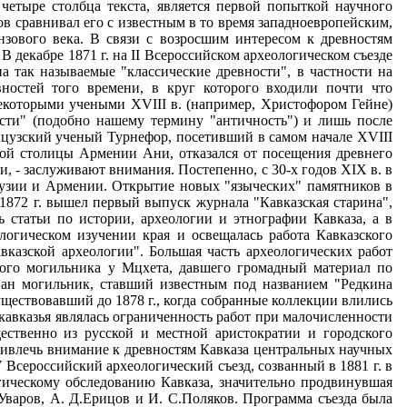
четыре столбца текста, является первой попыткой научного
в сравнивал его с известным в то время западноевропейским,
зового века. В связи с возросшим интересом к древностям
В декабре 1871 г. на II Всероссийском археологическом съезде
на так называемые "классические древности", в частности на
вностей того времени, в круг которого входили почти что
екоторыми учеными XVIII в. (например, Христофором Гейне)
сти" (подобно нашему термину "античность") и лишь после
нцузский ученый Турнефор, посетивший в самом начале XVIII
овой столицы Армении Ани, отказался от посещения древнего
и, - заслуживают внимания. Постепенно, с 30-х годов XIX в. в
рузии и Армении. Открытие новых "языческих" памятников в
 1872 г. вышел первый выпуск журнала "Кавказская старина",
 статьи по истории, археологии и этнографии Кавказа, а в
логическом изучении края и освещалась работа Кавказского
вказской археологии". Большая часть археологических работ
ского могильника у Мцхета, давшего громадный материал по
ван могильник, ставший известным под названием "Редкина
уществовавший до 1878 г., когда собранные коллекции влились
кавказья являлась ограниченность работ при малочисленности
ественно из русской и местной аристократии и городского
привлечь внимание к древностям Кавказа центральных научных
 Всероссийский археологический съезд, созванный в 1881 г. в
гическому обследованию Кавказа, значительно продвинувшая
.Уваров, А. Д.Ерицов и И. С.Поляков. Программа съезда была