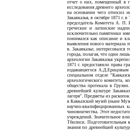
отчет о них, помещенный в га
исследования древнего археол
на основании чего относил и
Закавказья, в октябре 1871 г. 
председатель Комитета А. П. 
греческие и латинские надпи
исключительно памятники име
понимался как описание и кл
выявления нового материала э
в. Закавказье, интересовался
города, полагая, что одни лиш
археологии Закавказья укрепи
1871 г. предоставило права гр
издававшегося А.Д.Ерицовым 
специальном отделе "Кавказск
археологического комитета, к
общества протекала в Грузии
древнейшей культуре Закавка
лагеря". Предметы из раскопок
в Кавказский музей (ныне Муз
научно-квалифицированных ка
чиновничества. Этот недостат
учреждений. Значительное влия
Тбилиси. Подготовительным к
знания по древнейшей культур