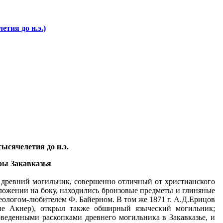
тия до н.э.)
ысячелетия до н.э.
ры Закавказья
т древний могильник, совершенно отличный от христианского
ложении на боку, находились бронзовые предметы и глиняные
еологом-любителем Ф. Байерном. В том же 1871 г. А.Д.Ерицов
не Акнер), открыл также обширный языческий могильник;
веденными раскопками древнего могильника в Закавказье, и