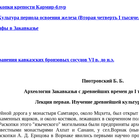
скопки крепости Кармир-блур
льтура периода освоения железа (Вторая четверть I тысячеле
ифы в Закавказье
ранения кавказских бронзовых сосудов VI в. до н.э.
Пиотровский Б. Б.
Археология Закавказья с древнейших времен до I т
Лекция первая. Изучение древнейшей культу
сейной дорога у монастыря Самтавро, около Мцхета, был откры
аменных ящиков, и около костяков, лежавших в скорченном по
 Раскопки этого "языческого" могильника были предприняты арх
звестными монастырями Ахпат и Санаин, у сел.Ворнак (ны
аскопки А. Д. Ерицова в Ворнаке явились первыми научно про