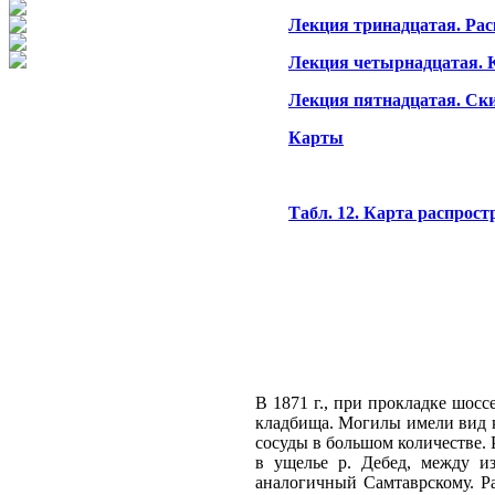
Лекция тринадцатая. Ра
Лекция четырнадцатая. Ку
Лекция пятнадцатая. Ск
Карты
Табл. 12. Карта распрост
В 1871 г., при прокладке шос
кладбища. Могилы имели вид к
сосуды в большом количестве.
в ущелье р. Дебед, между и
аналогичный Самтаврскому. Р