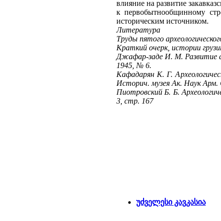
Литература
Труды пятого археологического
Краткий очерк, истории грузин
Джафар-заде И. М. Развитие а
1945, № 6.
Кафадарян К. Г. Археологиче
Историч. музея Ак. Haук Арм. С
Пиотровский Б. Б. Археологич
3, стр. 167
უძველესი კავკასია