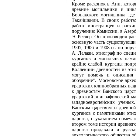
Кроме раскопок в Ани, которые продолжались ряд лет (1892, 1893, 1904-1917), Н. Я. Марр обследовал древние могильники и циклопические крепости на горе Арагац и произвел большие раскопки Ворнакского могильника, где в 1871 г. начал свои работы А. Д. Ерицов, а в 1894 г. продолжал Е. С. Такайшвили. В своих работах в Закавказье Археологическая комиссия стремилась воспрепятствовать работе иностранцев и расхищению древностей и стала опираться на местных работников. Так, по поручению Комиссии, в Азербайджане производил раскопки преподаватель реального училища в Шуше Э. Реслер. Он производил раскопки во многих местах Азербайджана, и материалы его работ составили основную часть существующих собраний закавказских древностей Эрмитажа и Исторического музея. В 1905, 1906 и 1908 гг. по поручению Кавказского отделения Московского археологического общества Е. А. Лалаян, этнограф по специальности, раскопал на побережье оз. Севан, в Армении, громадное число курганов и могильных памятников (516 погребений). Техническая сторона раскопок Лалаяна была крайне слабой, курганы попросту разрывались, и из них, без всякой фиксации, вынимались предметы. Коллекции древностей из этих раскопок находятся в безнадежно хаотическом состоянии, их разбору не могут помочь и описания раскопок, опубликованные в армянском журнале "Этнографическое обозрение". Московское археологическое общество много внимания уделяло также сбору и обработке урартских клинообразных надписей", ставших известными еще в 1862 г. После работ М. В. Никольского, к древностям Ванского царства стали проявлять живой интерес в России и за границей. Не только урартский эпиграфический материал, но и археологические памятники Закавказья вошли в темы работ западноевропейских ученых. Археологи, изучавшие древности южной России, заинтересовались Ванским царством и древнейшим Закавказьем по связи некоторых предметов из раскопок скифских курганов с памятниками этих культур, особенно с Закавказьем. Обстоятельный очерк древневанского царства, с указанием намечающихся связей с южнорусским материалом, был дан Б. А. Тураевым во втором томе истории древнего Востока, изданном в 1914 г. Большое значение изучению древневанского царства придавали и русские востоковеды. В апреле 1914 г. в Восточном отделении Русского археологического общества обсуждался вопрос об исследованиях в области урартской культуры. Н. Я. Марр настаивал на необходимости исследований в Ване особенно ввиду того, что древности Вана имеют важное значение для изучения древностей, находимых в разных местах в пределах России. Был поставлен вопрос об организации раскопок на Топрах-кале, в связи с чем Б. А. Тураев составил записку о древностях Вана и сопредельных областей. Осуществить раскопки в Ване Н. Я. Марру и И. А. Орбели удалось только в 1916 г., уже во время первой мировой войны. Начальный период развития археологии Кавказа, охвативший почти что целое пятидесятилетие, был периодом ин