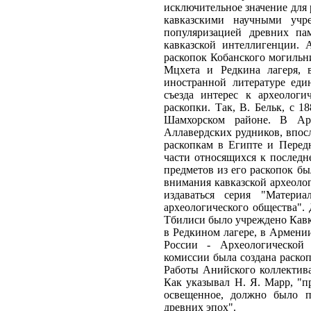
исключительное значение для 
кавказскими научными учр
популяризацией древних па
кавказской интеллигенции. 
раскопок Кобанского могильни
Мцхета и Редкина лагеря, 
иностранной литературе еди
съезда интерес к археологи
раскопки. Так, В. Бельк, с 1
Шамхорском районе. В Арм
Аллавердских рудников, впос
раскопкам в Египте и Перед
части относящихся к последн
предметов из его раскопок бы
внимания кавказской археолог
издаваться серия "Матери
археологического общества". 
Тбилиси было учреждено Кавка
в Редкином лагере, в Армени
России - Археологической 
комиссии была создана раско
Работы Анийского коллектива
Как указывал Н. Я. Марр, "п
освещенное, должно было п
древних эпох".