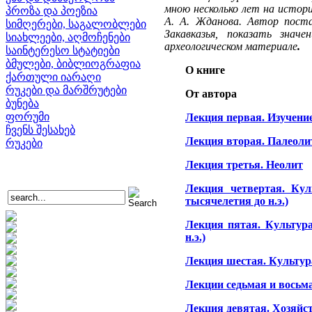
мною несколько лет на истор
პროზა და პოეზია
А. А. Жданова. Автор пост
სიმღერები, საგალობლები
Закавказья, показать знач
სიახლეები, აღმოჩენები
археологическом материале
.
საინტერესო სტატიები
ბმულები, ბიბლიოგრაფია
О книге
ქართული იარაღი
რუკები და მარშრუტები
От автора
ბუნება
ფორუმი
Лекция первая. Изучени
ჩვენს შესახებ
Лекция вторая. Палеоли
რუკები
Лекция третья. Неолит
Лекция четвертая. Кул
тысячелетия до н.э.)
Лекция пятая. Культура
н.э.)
Лекция шестая. Культура 
Лекции седьмая и восьм
Лекция девятая. Хозяйс