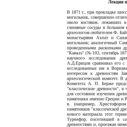
Лекция п
В 1871 г., при прокладке шо
могильник, совершенно отлич
около костяков, лежавших 
глиняные сосуды в большом к
археологом-любителем Ф. Байе
монастырями Ахпат и Санаи
могильник; аналогичный Сам
проведенными раскопками др
"Кавказ" (№ 103, сентябрь 187
научного исследования дре
А.Д.Ерицов сравнивал его с 
исследованные им в Ворнаке
интересом к древностям За
археологический комитет. В д
Комитета А. П. Берже предс
"классические древности", в 
для состояния изучения древ
памятники именно Греции и Р
в. (например, Христофоро
памятников "классической др
нового материала этот терм
Турнефор, посетивший в са
древностями и, проезжая мим