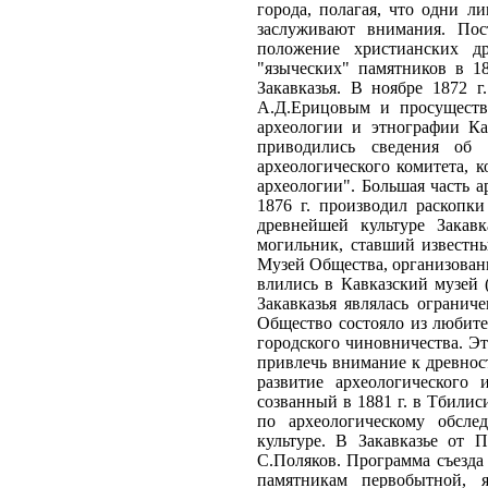
города, полагая, что одни л
заслуживают внимания. Пос
положение христианских д
"языческих" памятников в 18
Закавказья. В ноябре 1872 
А.Д.Ерицовым и просуществ
археологии и этнографии Кав
приводились сведения об 
археологического комитета, 
археологии". Большая часть а
1876 г. производил раскопк
древнейшей культуре Закав
могильник, ставший известны
Музей Общества, организованн
влились в Кавказский музей
Закавказья являлась огранич
Общество состояло из любите
городского чиновничества. Эт
привлечь внимание к древнос
развитие археологического 
созванный в 1881 г. в Тбили
по археологическому обсле
культуре. В Закавказье от 
С.Поляков. Программа съезда
памятникам первобытной, я