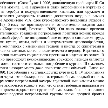
собенность (Союг Булаг 1 2006, дополненную гробницей III Си
ла в могиле. Она выражена в связи захоронений в курганах с
 из серебра и полудрагоценными камнями, или оружием и
озволяет датировать комплекс достаточно поздно в рамках
е Арслантепе VIA, слое куро-араксского поселения Гехарот с
8-19). Этому не противоречит и относительно поздняя дата
к (Кореневский, Резепкин, 2009). Он явно моложе времени
йлатепинской традицией погребальной практики возник прежде
ьтовой сферой, не потерявшей еще интерес к символике труда.
ми культа, охоты, войны и инструментами деревообработки,
х комплексах с каменными теслами и иногда со скипетрами в
мволика элитных могил энеолитического периода Варненского
ещи высокого социального престижа и изделия из золота. В
но превосходят южнокавказские. урукского периода являются
ожет соотносится только погребение в кургане III c жезлом,
тики находит место даже покрытие стен обмазкой. Такое же
09). Погребения в курганах других курганах II, IV могильника
 черта - это обкладка стен материковой ямы кладкой из плит,
ормление погребальной камеры грунтовой ямы камнем можно
ичие заключатся только в том, что стены гробницы прикрыты не
ти приема оформления грунтовой ямы кладкой из плит плашмя
вминводской погребальной группы эпохи средней бронзы