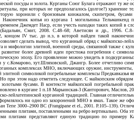
ической посуды и золота. Курганы Союг Булага отражают ту же о
ритуалы, при которых не предполагалось (долгое?) хранение те
оторую хоронили с бронзовым кинжалом, скипетром, бусами
. Наконечник копья из кургана 1 могильника Тельманкенд п
временем Джемдет Наср, если учесть находки таких копий в сло
 (Бадальян, Смит, 2008. С.48–68; Аветисян и др., 1996. С.
, концом IV тыс. до н.э, в которой найден такой наконечни
позволяет сделать вывод, что курганный обряд с майкопско-ле
та и мифологии элитной, военной среды, связанной также с кул
 развитие более древней идеи престижа погребения с символа
итическую эпоху. Его проявление можно увидеть в подкурганны
ы у с.Комарово, хут.Шляховский, Джангр. Более отчетливо си
урганных комплексах МНО, включающих оружие, инструменты, в
й элитной символикой погребальные комплексы Предкавказья яв
Но при этом надо отметить следующее. С майкопским обрядом м
 золотыми бусами. В контексте майкопской погребальной прак
новлено в кургане 1 п.18 Марьинская-3 (Канторович, Маслов, 20
ско-лейлатепинской курганной традицией. Главная отличительная
формлялось ни одно из захоронений МНО в ямах. Такое же оф
ан Тепе 3000–2900 ВС (Frangipane et el., 2001. Р.105–139). Отл
менными плитами, поставленными на ребро вертикально. Оба э
ыми плитами представляют единую традицию по примеру Ка