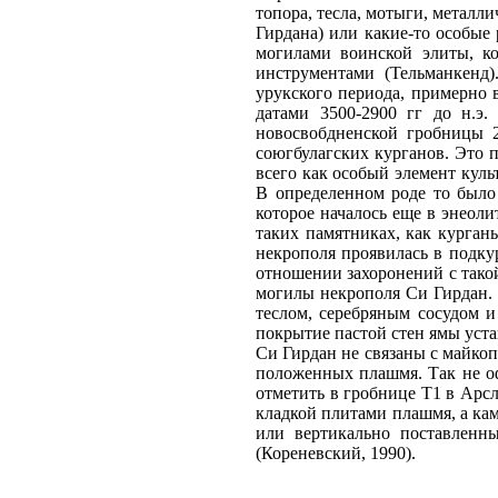
топора, тесла, мотыги, металл
Гирдана) или какие-то особые 
могилами воинской элиты, к
инструментами (Тельманкенд)
урукского периода, примерно 
датами 3500-2900 гг до н.э.
новосвобдненской гробницы 2
союгбулагских курганов. Это 
всего как особый элемент куль
В определенном роде то было
которое началось еще в энеол
таких памятниках, как курган
некрополя проявилась в подк
отношении захоронений с тако
могилы некрополя Си Гирдан. 
теслом, серебряным сосудом и
покрытие пастой стен ямы уста
Си Гирдан не связаны с майкоп
положенных плашмя. Так не о
отметить в гробнице Т1 в Арсл
кладкой плитами плашмя, а ка
или вертикально поставленн
(Кореневский, 1990).