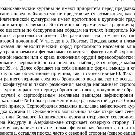
южнокавказские курганы не имеют приоритета перед предкавка
рганов перед майкопскими не представляется возможным, как 
ейлатепинской культуры не имеет прототипов в курганной тр
нием которых связана лейлатепинская керамическая традиция к
ее известны по бескурганным обрядам на теллях (некрополь Кю
ного строительства имеет. Он развивался на том месте, гд
второй половиной V тыс. до н.э. Поэтому Предкавказье и пле
о оказал ли энеолитический обряд протоямного населения в
ду сравниваемыми феноменами сводятся к факту самой курган
анной насыпи или с краю, включения орудий деревообработки в
вование верований эпохи энеолита наблюдается обряде майк
рис.39, 4). Далее обращает на себя внимание форма выкида и е
го есть как объективные причины, так и субъективные10. Факт
 раннего периода среднего бронзового века далеко не всегда 
 конфигурация такого разложения выкида напоминает серпоо
 курганах раннего периода бронзового века, получившие обра
случай с серпообразным земляным выкидом зафиксирован 
 катакомбе №15 был разложен в виде разомкнутой дуги. Открыто
ой пример. Серпообразная земляная выкладка майкопского курга
дка кургана 11 Сунженского могильника также открывает север
ек или Большого Кишпекского кургана открывает северо-вост
гана Кюдурлу в Азербайджане открывает северную сторону.
амня «лунария» есть не только формальная близость, но и 
ранства, оставляя проход часто с северной стороны (северо-зап