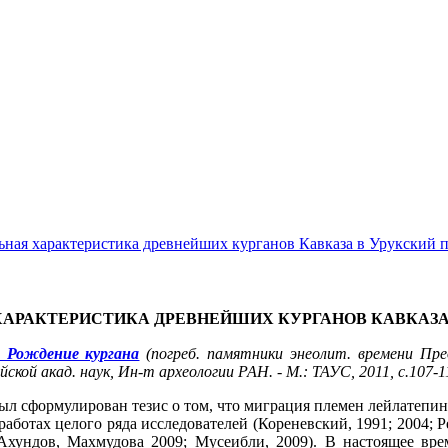
льная характеристика древнейших курганов Кавказа в Урукский 
АРАКТЕРИСТИКА ДРЕВНЕЙШИХ КУРГАНОВ КАВКАЗА
- Рождение кургана
(погреб. памятники энеолит. времени Пред
кой акад. наук, Ин-т археологии РАН. - М.: ТАУС, 2011, с.107-1
ыл сформулирован тезис о том, что миграция племен лейлатепин
работах целого ряда исследователей (Кореневский, 1991; 2004; 
Ахундов, Махмудова 2009; Мусеибли, 2009). В настоящее врем