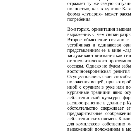
отражает ту же самую ситуаци
полностью, как в кургане Кав
форма «лунария» может рассм
погребения.
Во-вторых, ориентация выкида
выражение. С чем связан разры
Второе объяснение связано с
устойчивая и одинаковая ори
представлением ее в виде «ла
заслуживают внимания как гип
от энеолитического протоямно
соседям. Однако не будем заб
восточноевропейская религи
Осуществлялись свои способы
положения вещей, при которой
иной с орудием в руке или по
курганные традиции явно ос
лейлатепинской культуры фор
распространение в долине р.
обстоятельство сдерживает 
предварительные соображени
лейлатепинских племен. Каков
для комплексов собственно м
выраженной положением в мог