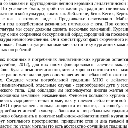
и со знаками и круглодонной лепной керамики лейлатепинской 
 По условиям быта, устройства жилища, традиции глиняных к
латепинской культуры, таких как Лейлатепе, Беюк Кесик, Бери
с юга в готовом виде в Предкавказье невозможно. Майкоп
е и под воздействием различных импульсов с юга. При сопос
льтуры мы сразу должны сделать несколько замечаний. Курган
ду с ним сохранялся бескурганный обряд сородичей на поселени
ьтуры немногочисленны. Они констатируют факт скорченного на 
остяков. Такая ситуация напоминает статистику курганных комп
ных погребений.
озах покойных в погребениях лейлатепинских курганов остает
Мусеибли, 2012), для них плохо фиксировалась галечная выкл
 Союг Булага немногочисленно, хотя и хорошо соотносится с на
все равно материалов для сопоставления погребальной практики
их. Сходные черты погребальной традиции МНО с лейлате
м камнем-галькой, отдельные случаи - серпообразной дуги у за
кого типа. Для обкладки ям используется иногда желтая м
основном земляные, некаменные. Феномен большого кургана с 
аивать сырцовые стенки в яме, как у племен лейлатепинской 
МНО представлены кольца -подвески из золота, а в союгбулаг
яд лейлатепинской культуры близким к погребальным традиц
ожно объединить в понятие майкопско-лейлатепинской курганно
уг могильного пространства, прикрытие стен и дна галькой и
ласти) по углам могилы (то есть абстрактно-орудийная традиция)