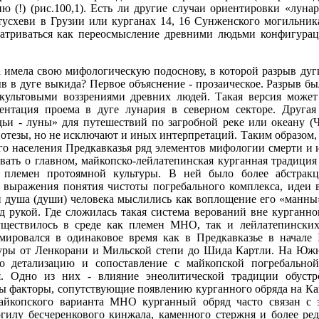
ю (!) (рис.100,1). Есть ли другие случаи ориентировки «луна
тусхеви в Грузии или курганах 14, 16 Сунженского могильник
атриваться как переосмысление древними людьми конфигурац
 имела свою мифологическую подоснову, в которой разрыв дуги
в в дуге выкида? Первое объяснение - прозаическое. Разрыв бы
 культовыми воззрениями древних людей. Такая версия может
ентация проема в дуге лунария в северном секторе. Другая
дьи - луны» для путешествий по загробной реке или океану (Ч
отезы, но не исключают и иных интерпретаций. Таким образом, 
го населения Предкавказья ряд элементов мифологии смерти и 
ывать о главном, майкопско-лейлатепинская курганная традици
я племен протоямной культуры. В ней было более абстрак
 выражения понятия чистоты погребального комплекса, идеи
 душа (души) человека мыслились как воплощение его «манны» 
д рукой. Где сложилась такая система верований вне курганно
уществилось в среде как племен МНО, так и лейлатепински
мировался в одинаковое время как в Предкавказье в начале 
Куры от Ленкорани и Мильской степи до Шида Картли. На Южно
его детализацию и сопоставление с майкопской погребальн
я. Одно из них - влияние энеолитической традиции обуст
ы факторы, сопутствующие появлению курганного обряда на Кавк
айкопского варианта МНО курганный обряд часто связан с 
илу бесчеренкового кинжала, каменного стержня и более ре