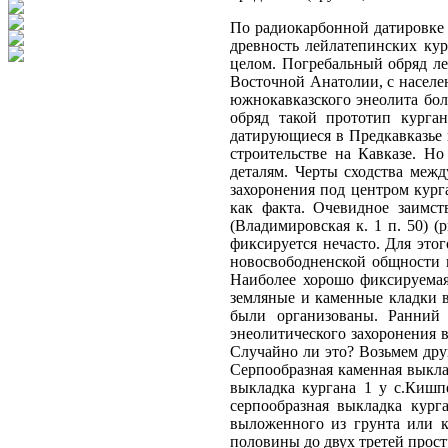
По радиокарбонной датировке 
древность лейлатепинских ку
целом. Погребальный обряд л
Восточной Анатолии, с населе
южнокавказского энеолита бол
обряд такой прототип курган
датирующиеся в Предкавказье 
строительстве на Кавказе. Н
деталям. Черты сходства меж
захоронения под центром кург
как факта. Очевидное заимст
(Владимировская к. 1 п. 50) (
фиксируется нечасто. Для это
новосвободненской общности и
Наиболее хорошо фиксируемая
земляные и каменные кладки в
были организованы. Ранний 
энеолитического захоронения в
Случайно ли это? Возьмем друг
Серпообразная каменная выкла
выкладка кургана 1 у с.Кишп
серпообразная выкладка кур
выложенного из грунта или к
половины до двух третей прост