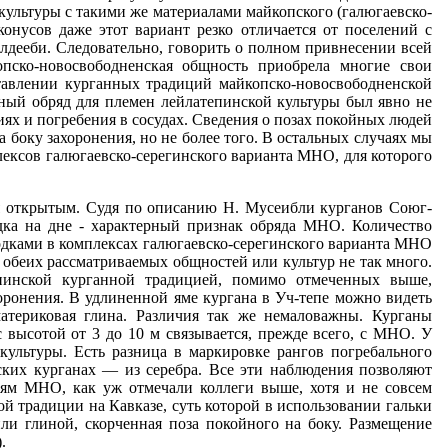
культуры с такими же материалами майкопского (галюгаевско-
онусов даже этот вариант резко отличается от поселений с
клдееби. Следовательно, говорить о полном привнесении всей
ско-новосвободненская общность приобрела многие свои
тавлении курганных традиций майкопско-новосвободненской
ный обряд для племен лейлатепинской культуры был явно не
ях и погребения в сосудах. Сведения о позах покойных людей
боку захоронения, но не более того. В остальных случаях мы
лексов галюгаевско-серегинского варианта МНО, для которого
ся открытым. Судя по описанию Н. Мусеибли курганов Союг-
адка на дне - характерный признак обряда МНО. Количество
ходками в комплексах галюгаевско-серегинского варианта МНО
 обеих рассматриваемых общностей или культур не так много.
пинской курганной традицией, помимо отмеченных выше,
хоронения. В удлиненной яме кургана в Уч-тепе можно видеть
атериковая глина. Различия так же немаловажны. Курганы
высотой от 3 до 10 м связывается, прежде всего, с МНО. У
культуры. Есть разница в маркировке рангов погребального
ских курганах — из серебра. Все эти наблюдения позволяют
иям МНО, как уж отмечали коллеги выше, хотя и не совсем
й традиции на Кавказе, суть которой в использовании гальки
ли глиной, скорченная поза покойного на боку. Размещение
.