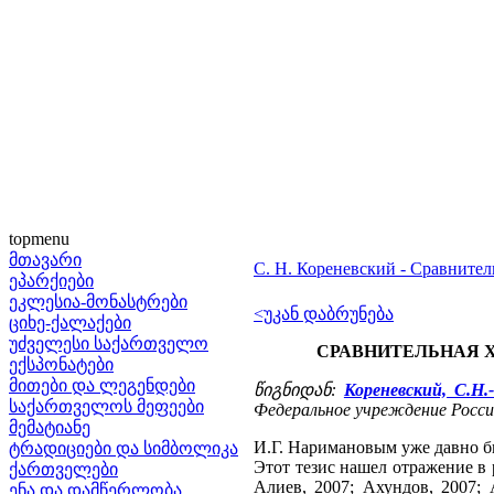
topmenu
მთავარი
С. Н. Кореневский - Сравните
ეპარქიები
ეკლესია-მონასტრები
<უკან დაბრუნება
ციხე-ქალაქები
უძველესი საქართველო
СРАВНИТЕЛЬНАЯ Х
ექსპონატები
მითები და ლეგენდები
წიგნიდან:
Кореневский, С.Н.
საქართველოს მეფეები
Федеральное учреждение Российс
მემატიანე
И.Г. Наримановым уже давно б
ტრადიციები და სიმბოლიკა
Этот тезис нашел отражение в 
ქართველები
Алиев, 2007; Ахундов, 2007; 
ენა და დამწერლობა