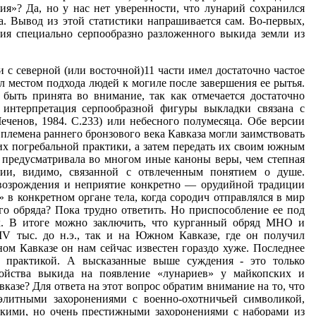
рия»? Да, но у нас нет уверенности, что лунарий сохранился
а. Вывод из этой статистики напрашивается сам. Во-первых,
ия специально серпообразно разложенного выкида земли из
 с северной (или восточной)11 части имел достаточно частое
л местом подхода людей к могиле после завершения ее рытья.
 быть принята во внимание, так как отмечается достаточно
 интерпретация серпообразной фигуры выкладки связана с
еченов, 1984. С.233) или небесного полумесяца. Обе версии
племена раннего бронзового века Кавказа могли заимствовать
их погребальной практики, а затем передать их своим южным
я предусматривала во многом иные каноны веры, чем степная
ции, видимо, связанной с отвлеченным понятием о душе.
 возрождения и неприятие конкретно — орудийной традиции
в конкретном органе тела, когда сородич отправлялся в мир
го обряда? Пока трудно ответить. Но приспособление ее под
х. В итоге можно заключить, что курганный обряд МНО и
IV тыс. до н.э., так и на Южном Кавказе, где он получил
м Кавказе он нам сейчас известен гораздо хуже. Последнее
ой практикой. А высказанные выше суждения - это только
ройства выкида на появление «лунариев» у майкопских и
азе? Для ответа на этот вопрос обратим внимание на то, что
элитными захоронениями с военно-охотничьей символикой,
дкими, но очень престижными захоронениями с наборами из