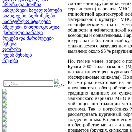
соотнесении круговой керамик
პროზა და პოეზია
серегинского) варианта МНО.
სიმღერები, საგალობლები
глинобитной архитектурой лей
სიახლეები, აღმოჩენები
материальной культуры МНО 
საინტერესო სტატიები
специфические черты на мест
ბმულები, ბიბლიოგრაფია
общности и лейлатепинской ку
ქართული იარაღი
всеобщим и обязательным. Наря
რუკები და მარშრუტები
в курганах лейлатепинской кул
ბუნება
сталкиваемся с разрушением к
ფორუმი
выявлено около 95 % разрушен
ჩვენს შესახებ
რუკები
Но, тем не менее, вопрос о п
Булага 2005 года раскопок (
находок инвентаря в курганах
(бесчеренковые кинжалы). Но 
Рассмотрим некоторые из н
проявляются в обустройстве я
традицию длинных ям сунженс
майкопского варианта МНО в 
майкопцев нет традиции устр
костюма. Так, в погребениях 
рассматривать курганный обр
тождественным. В целом его м
в обустройстве могилы и вокр
предметов (оружия, символов в