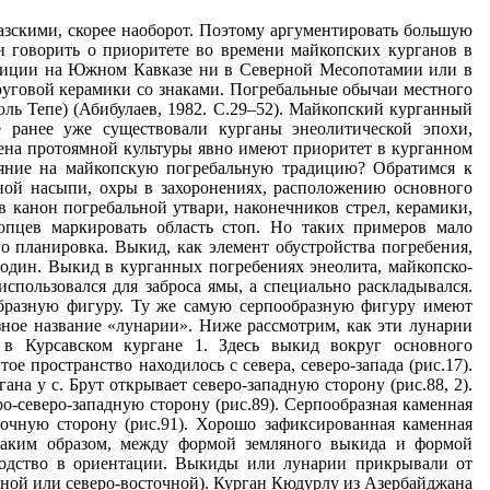
зскими, скорее наоборот. Поэтому аргументировать большую
и говорить о приоритете во времени майкопских курганов в
адиции на Южном Кавказе ни в Северной Месопотамии или в
руговой керамики со знаками. Погребальные обычаи местного
ль Тепе) (Абибулаев, 1982. С.29–52). Майкопский курганный
е ранее уже существовали курганы энеолитической эпохи,
мена протоямной культуры явно имеют приоритет в курганном
лияние на майкопскую погребальную традицию? Обратимся к
ной насыпи, охры в захоронениях, расположению основного
 канон погребальной утвари, наконечников стрел, керамики,
опцев маркировать область стоп. Но таких примеров мало
го планировка. Выкид, как элемент обустройства погребения,
 один. Выкид в курганных погребениях энеолита, майкопско-
использовался для заброса ямы, а специально раскладывался.
бразную фигуру. Ту же самую серпообразную фигуру имеют
зное название «лунарии». Ниже рассмотрим, как эти лунарии
в Курсавском кургане 1. Здесь выкид вокруг основного
е пространство находилось с севера, северо-запада (рис.17).
на у с. Брут открывает северо-западную сторону (рис.88, 2).
о-северо-западную сторону (рис.89). Серпообразная каменная
очную сторону (рис.91). Хорошо зафиксированная каменная
 Таким образом, между формой земляного выкида и формой
сходство в ориентации. Выкиды или лунарии прикрывали от
адной или северо-восточной). Курган Кюдурлу из Азербайджана