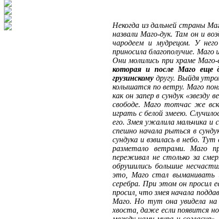
Некогда из дальней страны Маг
назвали Маго-дук. Там он и во
чародеем и мудрецом. У него
приносила благополучие. Маго 
Они молились при храме Маго
которая и после Маго еще д
грузинскому
другу. Выйдя утром
колышатся по ветру. Маго пон
как он запер в сундук «звезду 
свободе. Маго тотчас же вск
играть с белой змеею. Случило
его. Змея ужалила мальчика и 
спешно начала рыться в сундук
сундука и взвилась в небо. Тут
разметало ветрами. Маго п
переживал не столько за смер
обрушились большие несчастия
это, Маго стал выманивать и
серебра. При этом он просил е
просил, что змея начала подда
Маго. Но тут она увидела на п
хвоста, даже если появится но
между нами мира и согласия». 