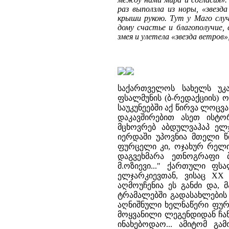
раз выползла из норы, «звез
крыши рукою. Тут у Маго слу
дому счастье и благополучие,
змея и улетела «звезда ветров
საქართველოს სახელს უკა
ფსალმუნის (ბ-რედაქციის) 
საუკუნეებში აქ წირვა ლოც
დაკავშირებით ასეთ ისტორ
მცხოვრებ აბდულვაჰაპ ელ
იერდაში უპოვნია მთელი წ
ფურცელი კი, ოჯახურ რელიკ
დაგვეხმარა ეთნოგრაფი ბ
მ.ოზიევი..." ქართული ფს
ელჯარკიევთან, ვისაც XX
აღმოუჩენია ეს განძი და, 
ტრამალებში გადასახლების 
აღნიშნული ხელნაწერი ფურც
მოყვანილი ლეგენდიდან ჩან
ინახებოდაო... ამიტომ გ