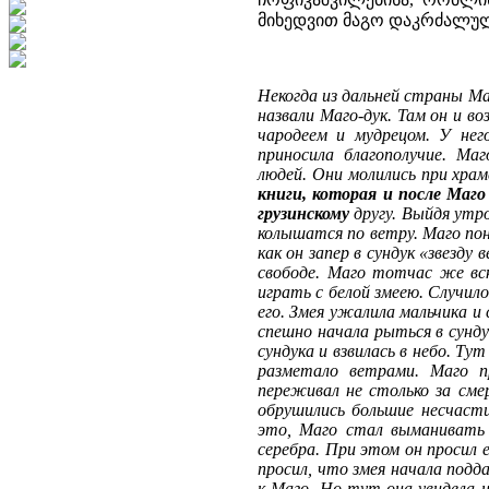
მიხედვით მაგო დაკრძალული
Некогда из дальней страны Маг
назвали Маго-дук. Там он и в
чародеем и мудрецом. У нег
приносила благополучие. Маг
людей. Они молились при хра
книги, которая и после Маго
грузинскому
другу. Выйдя утро
колышатся по ветру. Маго пон
как он запер в сундук «звезду
свободе. Маго тотчас же вск
играть с белой змеею. Случил
его. Змея ужалила мальчика и 
спешно начала рыться в сундук
сундука и взвилась в небо. Ту
разметало ветрами. Маго 
переживал не столько за сме
обрушились большие несчасти
это, Маго стал выманивать 
серебра. При этом он просил 
просил, что змея начала подд
к Маго. Но тут она увидела на