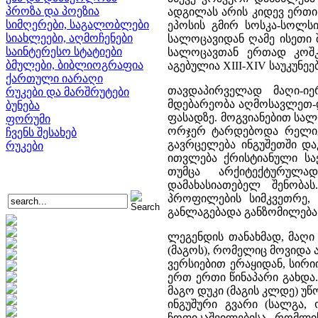
პროზა და პოეზია
ადგილას არის კიდევ ერთი
სიმღერები, საგალობლები
ეპოსის გმირ სოსკა-სოლსი
სიახლეები, აღმოჩენები
სალოცავიდან ღამე ისეთი 
საინტერესო სტატიები
სალოცავთან ერთად კოშკ
ბმულები, ბიბლიოგრაფია
აგებულია XIII-XIV საუკუნეებ
ქართული იარაღი
თავდაპირველად მაღი-იე
რუკები და მარშრუტები
მდებარეობა აღმოსავლეთ-
ბუნება
ფასადზე. მოგვიანებით სა
ფორუმი
ორჯერ ტარდებოდა რელიგი
ჩვენს შესახებ
გავრცელება ინგუშეთში და
რუკები
ითვლება ქრისტიანული სა
თუმცა არქიტექტურულა
დამახასიათებელ შენობა
პროფილების სიმკვეთრე, 
განლაგებადა განზომილება
ლეგენდის თანახმად, მაღი 
(მაგოს), რომელიც მოვიდა 
ვერსიებით ერაყიდან, სირი
ერთ ერთი წინაპარი გახდა
მაგო დუკი (მაგის კლდე) უწ
ინგუშური გვარი (სალგა, 
ჩოფიკაშვილებისა, რომლი