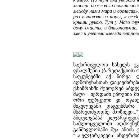
хвоста, даже если появится н
между нами мира и согласия». 
раз выползла из норы, «звез
крыши рукою. Тут у Маго слу
дому счастье и благополучие,
змея и улетела «звезда ветро
საქართველოს სახელს უკა
ფსალმუნის (ბ-რედაქციის)
საუკუნეებში აქ წირვა
აღმოჩენასთან დაკავშირებ
ქ.ნაზრანში მცხოვრებ აბდ
მაღი - იერდაში უპოვნია მ
ორი ფურცელი კი, ოჯახუ
მიკვლევაში დაგვეხმარა
მხარეთმცოდნე მ.ოზიევი..
აბდულვაჰაპ ელჯარკიევთ
სამლოცველოში აღმოუჩენ
განმავლობაში შუა აზიის 
"..ა.ელჯარკიევის ანდერ