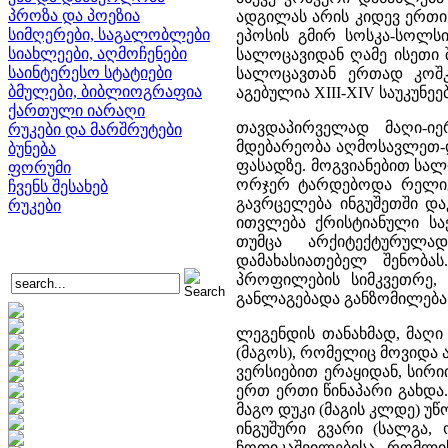
პროზა და პოეზია
ადგილას არის კიდევ ერთი
სიმღერები, საგალობლები
ეპოსის გმირ სოსკა-სოლსი
სიახლეები, აღმოჩენები
სალოცავიდან ღამე ისეთი 
საინტერესო სტატიები
სალოცავთან ერთად კოშკ
ბმულები, ბიბლიოგრაფია
აგებულია XIII-XIV საუკუნეებ
ქართული იარაღი
თავდაპირველად მაღი-იე
რუკები და მარშრუტები
მდებარეობა აღმოსავლეთ-
ბუნება
ფასადზე. მოგვიანებით სა
ფორუმი
ორჯერ ტარდებოდა რელიგი
ჩვენს შესახებ
გავრცელება ინგუშეთში და
რუკები
ითვლება ქრისტიანული სა
თუმცა არქიტექტურულა
დამახასიათებელ შენობა
პროფილების სიმკვეთრე, 
განლაგებადა განზომილება
ლეგენდის თანახმად, მაღი 
(მაგოს), რომელიც მოვიდა 
ვერსიებით ერაყიდან, სირი
ერთ ერთი წინაპარი გახდა
მაგო დუკი (მაგის კლდე) უწ
ინგუშური გვარი (სალგა, 
ჩოფიკაშვილებისა, რომლი