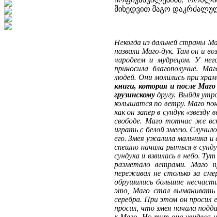
მიხედვით მაგო დაკრძალული
Некогда из дальней страны Маг
назвали Маго-дук. Там он и в
чародеем и мудрецом. У нег
приносила благополучие. Маг
людей. Они молились при хра
книги, которая и после Маго
грузинскому
другу. Выйдя утро
колышатся по ветру. Маго пон
как он запер в сундук «звезду
свободе. Маго тотчас же вск
играть с белой змеею. Случил
его. Змея ужалила мальчика и 
спешно начала рыться в сундук
сундука и взвилась в небо. Ту
разметало ветрами. Маго 
переживал не столько за сме
обрушились большие несчасти
это, Маго стал выманивать 
серебра. При этом он просил 
просил, что змея начала подд
к Маго. Но тут она увидела на