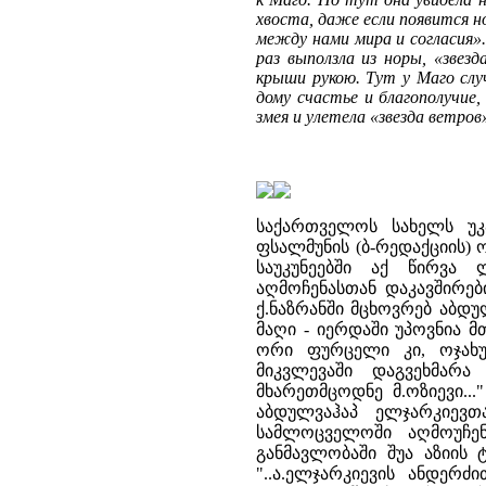
хвоста, даже если появится н
между нами мира и согласия». 
раз выползла из норы, «звез
крыши рукою. Тут у Маго слу
дому счастье и благополучие,
змея и улетела «звезда ветро
საქართველოს სახელს უკა
ფსალმუნის (ბ-რედაქციის)
საუკუნეებში აქ წირვა
აღმოჩენასთან დაკავშირებ
ქ.ნაზრანში მცხოვრებ აბდ
მაღი - იერდაში უპოვნია მ
ორი ფურცელი კი, ოჯახუ
მიკვლევაში დაგვეხმარა
მხარეთმცოდნე მ.ოზიევი..
აბდულვაჰაპ ელჯარკიევთ
სამლოცველოში აღმოუჩენ
განმავლობაში შუა აზიის 
"..ა.ელჯარკიევის ანდერ