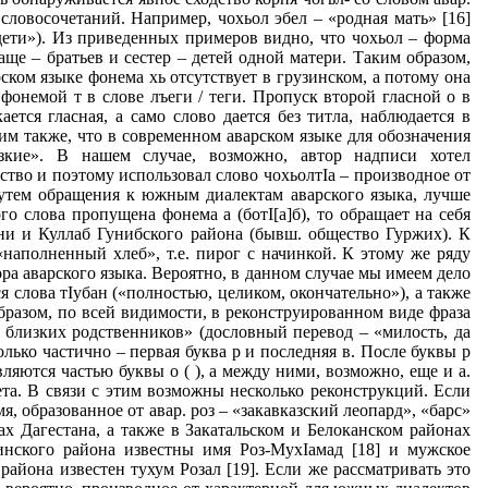
 словосочетаний. Например, чохьол эбел – «родная мать» [16]
 дети»). Из приведенных примеров видно, что чохьол – форма
аще – братьев и сестер – детей одной матери. Таким образом,
ском языке фонема хь отсутствует в грузинском, а потому она
фонемой т в слове лъеги / теги. Пропуск второй гласной о в
ется гласная, а само слово дается без титла, наблюдается в
тим также, что в современном аварском языке для обозначения
лизкие». В нашем случае, возможно, автор надписи хотел
ство и поэтому использовал слово чохьолтIa – производное от
 путем обращения к южным диалектам аварского языка, лучше
о слова пропущена фонема а (ботI[а]б), то обращает на себя
ани и Куллаб Гунибского района (бывш. общество Гуржих). К
 «наполненный хлеб», т.е. пирог с начинкой. К этому же ряду
ора аварского языка. Вероятно, в данном случае мы имеем дело
я слова тIубан («полностью, целиком, окончательно»), а также
образом, по всей видимости, в реконструированном виде фраза
х близких родственников» (дословный перевод – «милость, да
олько частично – первая буква р и последняя в. После буквы р
ляются частью буквы о ( ), а между ними, возможно, еще и а.
ета. В связи с этим возможны несколько реконструкций. Если
я, образованное от авар. роз – «закавказский леопард», «барс»
х Дагестана, а также в Закатальском и Белоканском районах
нского района известны имя Роз-МухIамад [18] и мужское
айона известен тухум Розал [19]. Если же рассматривать это