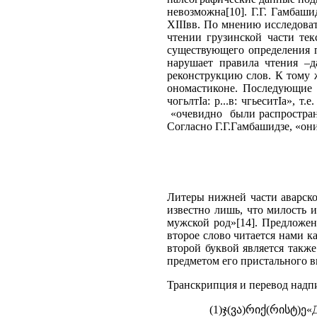
невозможна[10]. Г.Г. Гамбаши
ХIIIвв. По мнению исследовате
чтении грузинской части те
существующего определения пр
нарушает правила чтения –д
реконструкцию слов. К тому ж
ономастиконе. Последующие с
чогьлтIа: р...в: чгьеситIа», 
«очевидно были распростран
Согласно Г.Г.Гамбашидзе, «он
Литеры нижней части аварско
известно лишь, что милость и
мужской род»[14]. Предложен
второе слово читается нами как
второй буквой является также
предметом его пристального 
Транскрипция и перевод надпи
(1)ჯ(ვა)რიქ(რისტ)ე«Д