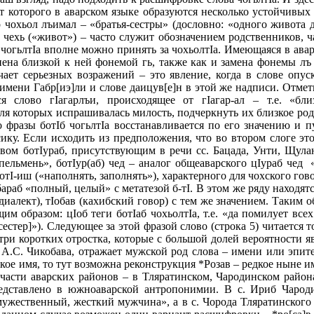
 от которого в аварском языке образуются несколько устойчивых
о чохьол лъимал – «братья-сестры» (дословно: «одного живота
 чехь («живот») – часто служит обозначением родственников, ч
чогьлтIа вполне можно принять за чохьолтIа. Имеющаяся в авар
ена близкой к ней фонемой гь, также как и замена фонемы лъ 
ает серьезных возражений – это явление, когда в слове опуска
 имени Габр[иэ]ли и слове даицув[е]н в этой же надписи. Отме
ся слово гIагарлъи, происходящее от гIагар-ал – т.е. «б
для которых испрашивалась милость, подчеркнуть их близкое род
о фразы ботIб чогьлтIа восстанавливается по его значению и
у. Если исходить из предположения, что во втором слоге этог
овом ботIураб, присутствующим в речи сс. Бацада, Унти, Щул
«пельмень», ботIур(аб) чед – аналог общеаварского цIураб чед
отI-иш («наполнять, заполнять»), характерного для чохского гов
араб «полный, целый» с метатезой б-тI. В этом же ряду находятс
 диалект), тIобав (кахибский говор) с тем же значением. Таким 
м образом: цIоб теги ботIаб чохьолтIа, т.е. «да помилует все
естер]»). Следующее за этой фразой слово (строка 5) читается т
ри коротких отростка, которые с большой долей вероятности яв
 А.С. Чикобава, отражает мужской род слова – имени или эпит
ское имя, то тут возможна реконструкция *Розав – редкое ныне им
 части аварских районов – в Тляратинском, Чародинском района
едставлено в южноаварской антропонимии. В с. Ириб Чароди
ужественный, жесткий мужчина», а в с. Чорода Тляратинского р