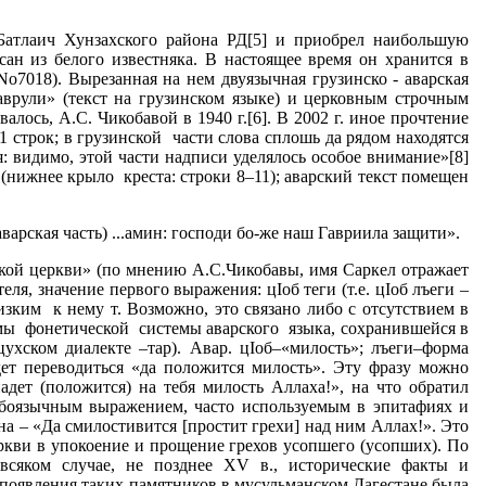
 Батлаич Хунзахского района РД[5] и приобрел наибольшую
сан из белого известняка. В настоящее время он хранится в
o7018). Вырезанная на нем двуязычная грузинско - аварская
врули» (текст на грузинском языке) и церковным строчным
лось, А.С. Чикобавой в 1940 г.[6]. В 2002 г. иное прочтение
1 строк; в грузинской части слова сплошь да рядом находятся
я: видимо, этой части надписи уделялось особое внимание»[8]
и (нижнее крыло креста: строки 8–11); аварский текст помещен
арская часть) ...амин: господи бо-же наш Гавриила защити».
ской церкви» (по мнению А.С.Чикобавы, имя Саркел отражает
еля, значение первого выражения: цIоб теги (т.е. цIоб лъеги –
лизким к нему т. Возможно, это связано либо с отсутствием в
рмы фонетической системы аварского языка, сохранившейся в
цухском диалекте –тар). Авар. цIоб–«милость»; лъеги–форма
удет переводиться «да положится милость». Эту фразу можно
дет (положится) на тебя милость Аллаха!», на что обратил
абоязычным выражением, часто используемым в эпитафиях и
 – «Да смилостивится [простит грехи] над ним Аллах!». Это
еркви в упокоение и прощение грехов усопшего (усопших). По
всяком случае, не позднее XV в., исторические факты и
появления таких памятников в мусульманском Дагестане была