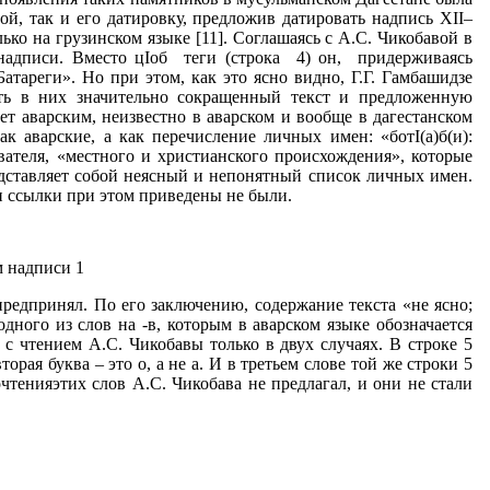
ой, так и его датировку, предложив датировать надпись ХII–
лько на грузинском языке [11]. Соглашаясь с А.С. Чикобавой в
 надписи. Вместо цIоб теги (строка 4) он, придерживаясь
Батареги». Но при этом, как это ясно видно, Г.Г. Гамбашидзе
еть в них значительно сокращенный текст и предложенную
ет аварским, неизвестно в аварском и вообще в дагестанском
к аварские, а как перечисление личных имен: «ботI(а)б(и):
едователя, «местного и христианского происхождения», которые
ставляет собой неясный и непонятный список личных имен.
ли ссылки при этом приведены не были.
м надписи 1
редпринял. По его заключению, содержание текста «не ясно;
дного из слов на -в, которым в аварском языке обозначается
с чтением А.С. Чикобавы только в двух случаях. В строке 5
торая буква – это о, а не а. И в третьем слове той же строки 5
чтенияэтих слов А.С. Чикобава не предлагал, и они не стали