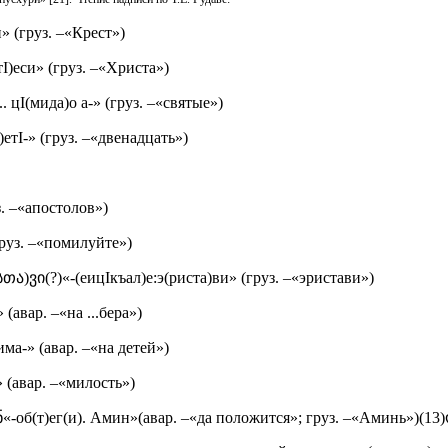
» (груз. –«Крест»)
I)еси» (груз. –«Христа»)
.. цI(мида)о а-» (груз. –«святые»)
тI-» (груз. –«двенадцать»)
. –«апостолов»)
руз. –«помилуйте»)
ა)ვი(?)«-(еицIкъал)е:э(риста)ви» (груз. –«эристави»)
 (авар. –«на ...бера»)
има-» (авар. –«на детей»)
 (авар. –«милость»)
)ნ«-об(т)ег(и). Амин»(авар. –«да положится»; груз. –«Аминь»)(1