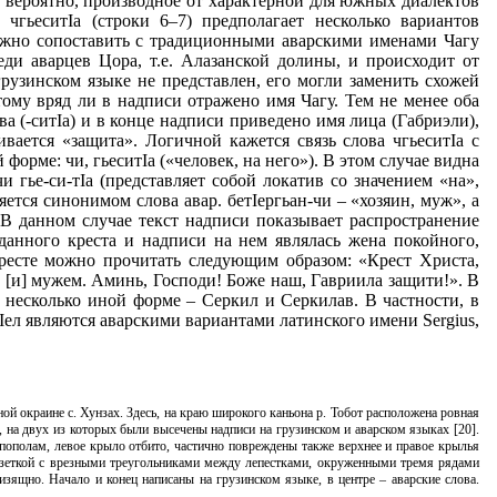
, вероятно, производное от характерной для южных диалектов
чгьеситIа (строки 6–7) предполагает несколько вариантов
 можно сопоставить с традиционными аварскими именами Чагу
реди аварцев Цора, т.е. Алазанской долины, и происходит от
 грузинском языке не представлен, его могли заменить схожей
тому вряд ли в надписи отражено имя Чагу. Тем не менее оба
а (-ситIа) и в конце надписи приведено имя лица (Габриэли),
ивается «защита». Логичной кажется связь слова чгьеситIа с
форме: чи, гьеситIа («человек, на него»). В этом случае видна
 гье-си-тIа (представляет собой локатив со значением «на»,
ляется синонимом слова авар. бетIергьан-чи – «хозяин, муж», а
 В данном случае текст надписи показывает распространение
 данного креста и надписи на нем являлась жена покойного,
ресте можно прочитать следующим образом: «Крест Христа,
[и] мужем. Аминь, Господи! Боже наш, Гавриила защити!». В
 несколько иной форме – Серкил и Серкилав. В частности, в
Iел являются аварскими вариантами латинского имени Sergius,
ной окраине с. Хунзах. Здесь, на краю широкого каньона р. Тобот расположена ровная
, на двух из которых были высечены надписи на грузинском и аварском языках [20].
пополам, левое крыло отбито, частично повреждены также верхнее и правое крылья
 розеткой с врезными треугольниками между лепестками, окруженными тремя рядами
зящно. Начало и конец написаны на грузинском языке, в центре – аварские слова.