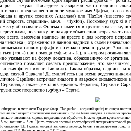
в данном случае возможен один вариант расшифровки – *ро[са]в
а рос – «муж». Последнее в аварской части надписи слово 
 что здесь представлено личное мужское имя Ч[а]гьл, то его
 Бацада и других селениях Андалала) или ЧIахIал (известно с
кий староста, старшина», мн.ч. – чIухIби). Поскольку звук хI в
о месту образования. Фонема г имеется в грузинском языке, по
вероятными, поскольку не находит объяснения вторая часть слов
рее всего, высечена надпись на кресте и для которого испраш
на человека», отраженной в данной надписи в своей изначальной 
ливаемым словом ро[са]в и возможна реконструкция *рос-ав-чи
 гьев («он») при помощи суф. -с и -тIа), в котором росав-чи яв
венно указывают на форму локатива, образованную от эргатива.
оятельство позволяет сделать предположение, что заказчиком
узинская форма имени Гавриил). Таким образом, надпись на к
дор, святой Саркели! Да смилуйтесь над всеми родственниками 
 личное СаркIели встречает аналоги в аварском ономастиконе в
м Серкилал, а также фамилия Серкилов. Вероятно, Серкил и Сарк
грузинское посредство (სერგი – Серги).
 обнаружен в местности Тад-раал (авар. ТIад рагIал – «верхний край») на северо-восточ
 Атаевым был открыт христианский могильник и где им были найдены 3 каменных креста
 мягкого известняка, хорошо поддающегося обработке. Нижнее крыло креста сломано 
 9.5 см, толщина – 5 см. Центр отмечен врезной крестообразной четырехлепестковой
По описанию Т.Е. Гудавы, который выполнил перевод, буквы выгравированы тонко и и
схури» [21]. Чтение надписи по Т.Е. Гудаве: