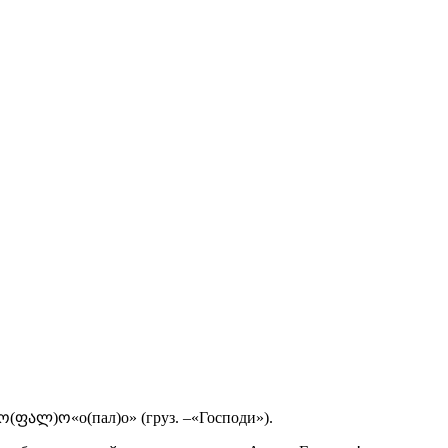
3)ო(ფალ)ო«о(пал)о» (груз. –«Господи»).