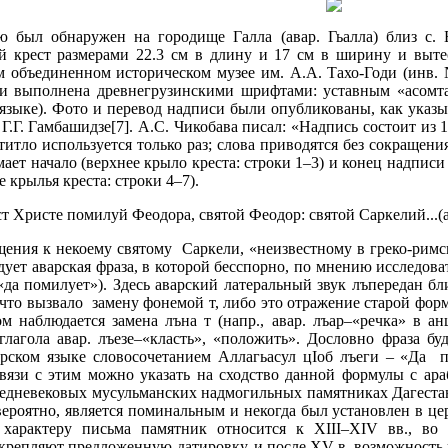
ю был обнаружен на городище Галла (авар. Гьалла) близ с.
ый крест размерами 22.3 см в длину и 17 см в ширину и выте
м объединенном историческом музее им. А.А. Тахо-Годи (инв. N
к и выполнена древнегрузинскими шрифтами: уставным «асомта
 языке). Фото и перевод надписи были опубликованы, как указыва
.Г. Гамбашидзе[7]. А.С. Чикобава писал: «Надпись состоит из 1
 титло используется только раз; слова приводятся без сокращени
имает начало (верхнее крыло креста: строки 1–3) и конец надпис
е крылья креста: строки 4–7).
т Христе помилуй Феодора, святой Феодор: святой Саркелий...(ав
щения к некоему святому Саркели, «неизвестному в греко-рим
дует аварская фраза, в которой бесспорно, по мнению исследоват
 «да помилует»). Здесь аварский латеральный звук лъпередан б
ъ,что вызвало замену фонемой т, либо это отражение старой фо
ом наблюдается замена лъна т (напр., авар. лъар–«речка» в ан
глагола авар. лъезе–«класть», «положить». Дословно фраза б
рском языке словосочетанием Аллагьасул цIоб лъеги – «Да па
связи с этим можно указать на сходство данной формулы с ар
едневековых мусульманских надмогильных памятниках Дагестана
 вероятно, является поминальным и некогда был установлен в ц
характеру письма памятник относится к ХIII–XIV вв., во 
крепляют предложенную датировку, и после ХV в. возможность 