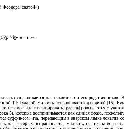
 Феодора, святой»)
(6)ვ: ჩჰე«-в чигье»
илость испрашивается для покойного и его родственников. В
нной Т.Е.Гудавой, милость испрашивается для детей [15]. Как
л, но не смог идентифицировать, расшифровываются с учетом
трока 5), которые воспринимаются как единая фраза, поскольку
ается суффиксом -тIа, передающим в аварском языке локатив со
, для которых испрашивается милость, т.е. те, на кого она
ь обнаруживается явное сходство корня чогьл- со словом авар.