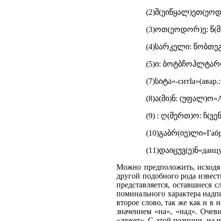
(2)შ(ეიწყალ)ეთ(ეოდორ
(3)ოთ(ეოდორ)ე: წ(მიდ
(4)სარკელი: წობთეგ«С
(5)ი: ბოტბჩოჰლტარო...
(7)სიტა«-ситIа»(авар.
(8)ა(მი)ნ: (უფალ)ო«
(9) : ღ(მერთ)ო: ჩ(ვე
(10)გაბრ(იე)ლი«Габр
(11)დაიცუვ(ე)ნ«даицу
Можно предположить, исходя 
другой подобного рода извест
представляется, оставшиеся 
поминального характера надпис
второе слово, так же как и в 
значением «на», «над». Очев
«ляжет». С этой позиции, на н