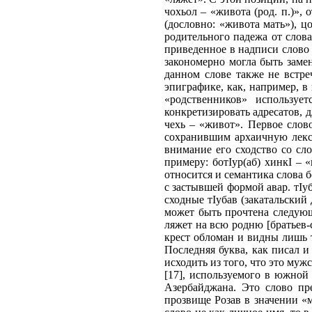
чохьол – «живота (род. п.)»,
(дословно: «живота мать»), ц
родительного падежа от слова
приведенное в надписи слово 
закономерно могла быть замен
данном слове также не встреч
эпиграфике, как, например, в
«родственников» использует
конкретизировать адресатов, 
чехь – «живот». Первое слов
сохранившим архаичную лексик
внимание его сходство со сл
примеру: ботIур(аб) хинкI – 
относится и семантика слова б
с застывшей формой авар. тIуб
сходные тIубав (закатальский
может быть прочтена следующи
ляжет на всю родню [братьев-с
крест обломан и видны лишь т
Последняя буква, как писал и
исходить из того, что это муж
[17], используемого в южной
Азербайджана. Это слово пр
прозвище Розав в значении «м