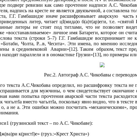
дзе подверг ревизии как само прочтение надписи А.С. Чикобав
ля, надпись на кресте не является двуязычной, а составлена то
кста, Г.Г. Гамбашидзе иначе расшифровывает аварскую часть
иведенных литер, читает цI(мида)о б(а)т(ар)еги, т.е. «святой 
анные литеры не стоят под титлами, что не позволяет вид
е «восстанавливаемое» личное имя Батареги, которое он счита
лова текста (строки 5–7) Г.Г. Гамбашидзе воспринимает не ка
т.е. «Ботаби, Чолта, Р...в, Чесита». Эти имена, по мнению иссл
ены в средневековой Аварии»[12]. Таким образом, текст пред
и находят параллели и в ономастике Грузии»[13], но примеры и
Рис.2. Автограф А.С. Чикобавы с переводо
го текста А.С.Чикобава определил, но расшифровку текста не п
спрашивается для мужчины, о чем свидетельствует окончание о
ная нами попытка прочтения аварской части текста расходится 
 чогьлтIа вместо чагьлтIа, поскольку явно видно, что в тексте в
 о, а не а. Эти ошибки можно посчитать «механическими», про
внимания.
си1 (грузинский текст – по А.С. Чикобаве):
ж(ва)ри к(ристI)е» (груз.:«Крест Христа»)