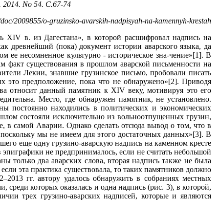
4. No 54. С.67-74
ru/doc/2009855/o-gruzinsko-avarskih-nadpisyah-na-kamennyh-krestah
ь ХIV в. из Дагестана», в которой расшифровал надпись на
ак древнейший (пока) документ истории аварского языка, да
м ее несомненное культурно - историческое зна-чение»[1]. В
сам факт существования в прошлом аварской письменности на
вители Лекии, знавшие грузинское письмо, пробовали писать
х это предположение, пока что не обнаружено»[2]. Приводя
ва относит данный памятник к XIV веку, мотивируя это его
едительна. Место, где обнаружен памятник, не установлено.
ны постоянно находились в политических и экономических
ошлом состояли исключительно из вольноотпущенных грузин,
, в самой Аварии. Однако сделать отсюда вывод о том, что в
поскольку мы не имеем для этого достаточных данных»[3]. В
авшего еще одну грузино-аварскую надпись на каменном кресте
 эпиграфики не предпринималось, если не считать небольшой
ны только два аварских слова, вторая надпись также не была
 если эта практика существовала, то таких памятников должно
2–2013 гг. автору удалось обнаружить в собраниях местных
 среди которых оказалась и одна надпись (рис. 3), в которой,
ичии трех грузино-аварских надписей, которые и являются