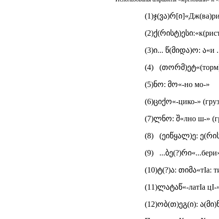
(1)ჯ(ვა)რ[ი]«Дж(ва)ри
(2)ქ(რისტ)ესი:«к(рист
(3)ი... წ(მიდა)ო: ა«и .
(4) (თორმ)ეტ«(торм)е
(5)ნო: მო«-но мо-»
(6)ციქო«-цико-» (груз
(7)ლნო: შ«лно ш-» (г
(8) (ეიწყალ)ე: ე(რისთ
(9) ...ბე(?)რი«...бери»
(10)ტ(?)ა: თიმა«тIа: т
(11)ლატაწ«-латIа цI-»
(12)ობ(თ)ეგ(ი): ა(მი