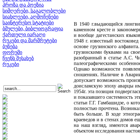
პროზა და პოეზია
სიმღერები, საგალობლები
სიახლეები, აღმოჩენები
საინტერესო სტატიები
В 1940 г.выдающийся лингвис
ბმულები, ბიბლიოგრაფია
каменном кресте и закономер
ქართული იარაღი
и вообще дагестанских языков
რუკები და მარშრუტები
1948 г. известный востокове
ბუნება
основе грузинского алфавита
грузинскими буквами на свое
ფორუმი
разобранный в статье А.С. Ч
ჩვენს შესახებ
палеографическими особеннос
რუკები
Однако возможности появлен
сношениях. Наличие в Аварии
допускает возможность произв
доисламскую эпоху аварцы им
1954г. эта позиция подвергла
и показавшего системность э
статьи Г.Г. Гамбашидзе, о ко
полностью прочтена. Возникал
быть больше. В ходе этногра
краеведов и в стенах домов ещ
на наш взгляд, имеются ава
объектом исследования настоя