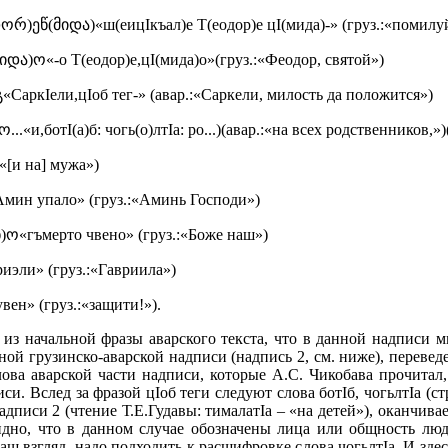
)ეწ(მიდა)«ш(еицIкъал)е Т(еодор)е цI(мида)-» (груз.:«помилуй
ა)ო«-о Т(еодор)е,цI(мида)о»(груз.:«Феодор, святой»)
аркIели,цIоб тег-» (авар.:«Саркели, милость да положится»)
«и,ботI(а)б: чогь(о)лтIа: ро...)(авар.:«на всех родственников,»)
:«[и на] мужа»)
Амин упало» (груз.:«Аминь Господи»)
ნ)ო«гъмерто чвено» (груз.:«Боже наш»)
иэли» (груз.:«Гавриила»)
вен» (груз.:«защити!»).
из начальной фразы аварского текста, что в данной надписи м
ной грузинско-аварской надписи (надпись 2, см. ниже), переведе
слова аварской части надписи, которые А.С. Чикобава прочита
и. Вслед за фразой цIоб теги следуют слова ботIб, чогьлтIа (с
надписи 2 (чтение Т.Е.Гудавы: тималатIа – «на детей»), оканчив
идно, что в данном случае обозначены лица или общность людей
аш взгляд, надо подходить к расшифровке слова чогьлтIа. И здес