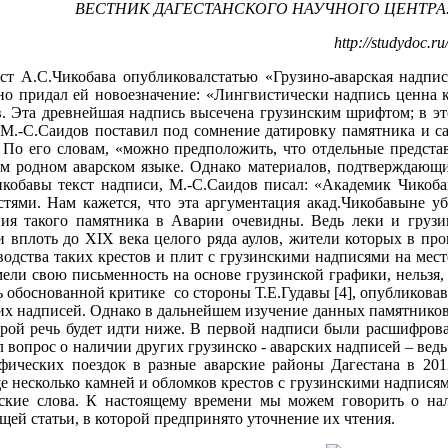
ВЕСТНИК ДАГЕСТАНСКОГО НАУЧНОГО ЦЕНТРА. 201
http://studydoc.
т А.С.Чикобава опубликовалстатью «Грузино-аварская надпис
но придал ей новоезначение: «Лингвистически надпись ценна к
. Эта древнейшая надпись высечена грузинским шрифтом; в это
д М.-С.Саидов поставил под сомнение датировку памятника и 
. По его словам, «можно предположить, что отдельные предста
м родном аварском языке. Однако материалов, подтверждающи
икобавы текст надписи, М.-С.Саидов писал: «Академик Чикоба
тями. Нам кажется, что эта аргументация акад.Чикобавыне уб
ия такого памятника в Аварии очевидны. Ведь леки и грузи
 вплоть до XIX века целого ряда аулов, жители которых в пр
одства таких крестов и плит с грузинскими надписями на месте
ели свою письменность на основе грузинской графики, нельзя, 
сь обоснованной критике со стороны Т.Е.Гудавы [4], опубликов
тих надписей. Однако в дальнейшем изучение данных памятников
торой речь будет идти ниже. В первой надписи были расшифрова
 вопрос о наличии других грузинско - аварских надписей – ведь
фических поездок в разные аварские районы Дагестана в 201
е несколько камней и обломков крестов с грузинскими надписями,
рские слова. К настоящему времени мы можем говорить о нал
щей статьи, в которой предпринято уточнение их чтения.