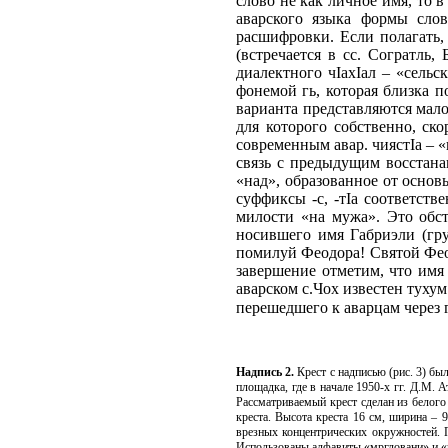
слово не как личное имя, то 
аварского языка формы слов
расшифровки. Если полагать,
(встречается в сс. Согратль,
диалектного чIахIал – «сельс
фонемой гь, которая близка п
варианта представляются мало
для которого собственно, ско
современным авар. чиястIа – «
связь с предыдущим восстанав
«над», образованное от основы
суффиксы -с, -тIа соответст
милости «на мужа». Это обст
носившего имя Габриэли (гр
помилуй Феодора! Святой Фео
завершение отметим, что имя
аварском с.Чох известен туху
перешедшего к аварцам через 
Надпись 2.
Крест с надписью (рис. 3) был
площадка, где в начале 1950-х гг. Д.М.
Рассматриваемый крест сделан из белого
креста. Высота креста 16 см, ширина –
врезных концентрических окружностей. 
Использованы алфавиты «мргловани» и «ну