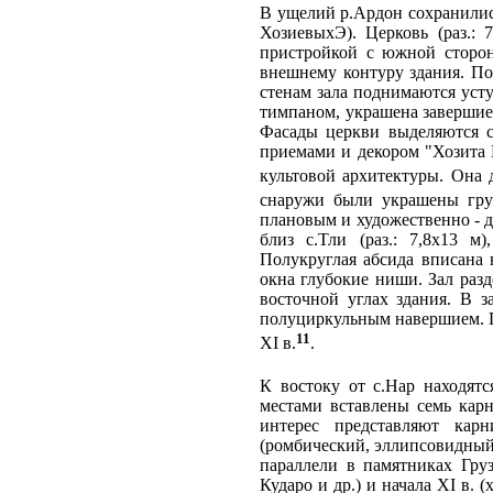
В ущелий р.Ардон сохранилис
ХозиевыхЭ). Церковь (раз.: 
пристройкой с южной сторон
внешнему контуру здания. По
стенам зала поднимаются уст
тимпаном, украшена заверши
Фасады церкви выделяются с
приемами и декором "Хозита 
культовой архитектуры. Она 
снаружи были украшены груз
плановым и художественно - 
близ с.Тли (раз.: 7,8х13 
Полукруглая абсида вписана 
окна глубокие ниши. Зал раз
восточной углах здания. В 
полуциркульным навершием. Ц
11
XI в.
.
К востоку от с.Нар находят
местами вставлены семь кар
интерес представляют кар
(ромбический, эллипсовидный
параллели в памятниках Груз
Кударо и др.) и начала XI в. 