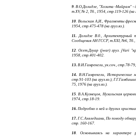
9
. В.О.Долидэе, "Хозита -Майрам" 
т.XV, № 2, Тб., 1954, стр.119-126 (на г
10
. Вольская А,И., Фрагменты фрес
1954, стр.475-478 (на груз.яз.).
11.
Долидзе В.0., Архитектурный п
Сообщения АН ГССР, т.XXI, №6, Тб., 1
12
. Осет.Дзуар (jwar) груз. jVari 
1958, стр.401-402.
13.
В.И.Гамрекели, ук.соч., стр.78-79,
14.
В.Н.Гамрекели, Исторические м
стр.91-103 (на груз.яз.); Г.Г.Гамба
75, 1976 (на груз.яз.).
15
. В.А.Кузнецов, Нузальская церко
1974, стр.18-19.
16.
Подробно о ней и других христиан
17.
Г.С.Ахвледиани, По поводу обнар
стр. 160-167.
18
. Основываясь на характере р