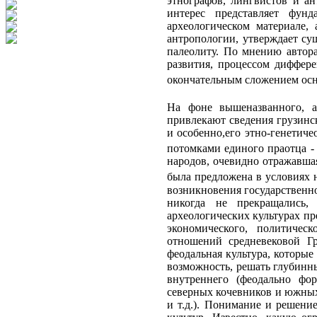
этнографов, лингвистов и а
интерес представляет фунд
археологическом материале,
антропологии, утверждает су
палеолиту. По мнению автора
развития, процессом дифферен
окончательным сложением осн
На фоне вышеназванного, 
привлекают сведения грузинс
и особенно,его этно-генетиче
потомками единого праотца -
народов, очевидно отражавшая
была предложена в условиях н
возникновения государственно
никогда не прекращались,
археологических культурах п
экономического, политичес
отношений средневековой Гр
феодальная культура, которые
возможность, решать глубинн
внутреннего (феодально фор
северных кочевников и южных
и т.д.). Понимание и решени