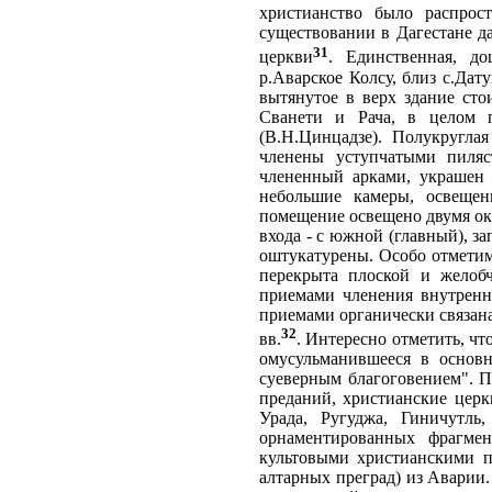
христианство было распро
существовании в Дагестане д
31
церкви
. Единственная, д
р.Аварское Колсу, близ с.Дат
вытянутое в верх здание ст
Сванети и Рача, в целом 
(В.Н.Цинцадзе). Полукругла
членены уступчатыми пиля
члененный арками, украшен
небольшие камеры, освещен
помещение освещено двумя ок
входа - с южной (главный), з
оштукатурены. Особо отметим
перекрыта плоской и желобч
приемами членения внутренн
приемами органически связан
32
вв.
. Интересно отметить, ч
омусульманившееся в основ
суеверным благоговением". П
преданий, христианские церк
Урада, Ругуджа, Гиничутль
орнаментированных фрагмен
культовыми христианскими 
алтарных преград) из Аварии. 