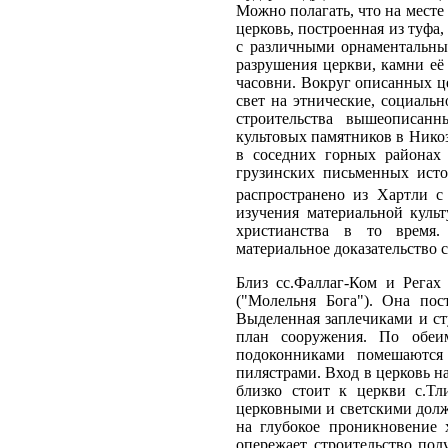
Можно полагать, что на месте
церковь, построенная из туфа
с различными орнаментальным
разрушения церкви, камни её
часовни. Вокруг описанных ц
свет на этнические, социаль
строительства вышеописанн
культовых памятников в Никоз
в соседних горных районах 
грузинских письменных исто
распространено из Хартли с
изучения материальной культ
христианства в то время.
материальное доказательство 
Близ сс.Фаллаг-Ком и Регах
("Молельня Бога"). Она пос
Выделенная заплечиками и ст
план сооружения. По обеи
подоконниками помешаются 
пилястрами. Вход в церковь н
близко стоит к церкви с.Тл
церковными и светскими долж
на глубокое проникновение 
опережает строительство пол