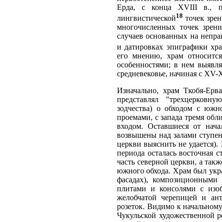
Ерда, с конца XVIII в., п
18
лингвистической
точек зрен
многочисленных точек зрени
случаев основанных на непра
и датировках эпиграфики хра
его мнению, храм относитс
особенностями; в нем выявля
средневековье, начиная с XV-
Изначально, храм Ткобя-Ерва
представлял "трехцерковну
зодчества) о обходом с южн
проемами, с запада тремя об
входом. Оставшиеся от нача
возвышены над залами ступен
церкви выяснить не удается).
периода осталась восточная 
часть северной церкви, а так
южного обхода. Храм был укр
фасадах), композиционными
плитами и консолями с изо
желобчатой черепицей и ан
розеток. Видимо к начальному
Чукульской художественной р