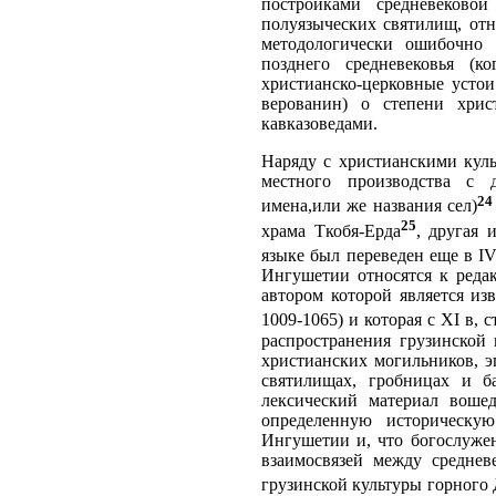
постройками средневековой
полуязыческих святилищ, отн
методологически ошибочно 
позднего средневековья (к
христианско-церковные усто
верованин) о степени хрис
кавказоведами.
Наряду с христианскими кул
местного производства с 
24
имена,или же названия сел)
25
храма Ткобя-Ерда
, другая 
языке был переведен еще в IV
Ингушетии относятся к редак
автором которой является и
1009-1065) и которая с XI в,
распространения грузинской
христианских могильников, э
святилищах, гробницах и б
лексический материал воше
определенную историческу
Ингушетии и, что богослужен
взаимосвязей между среднев
грузинской культуры горного 