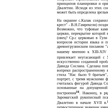
принципов планировки и орие
Двалетии. Исходя из этих со
может быть определена зрелым 
На окраине с.Калак сохранил
крест" - В.Н.Гамрекели) позд
Возможно, что туфовые камн
церкви, перекрытие которой
(овец? Ср.с церковью в Гули
вопросов истории языка и п
древнегрузинским письмом "а
нашему мнению к XIII-XIV
привлекает неугасающий с X
искусственно созданной пробл
Давида Сослана. Сделана поп
вопреки распространенному 
стиха "Нас было 9 братьев"
портрет, с тремя мужскими 
считалась фигурой Давида Со
основанные на допущенной 
16
построения
. Наконец, в р
Заромагский рукописный пса
Двалетию в начале XVII в.
первостепенное значение име