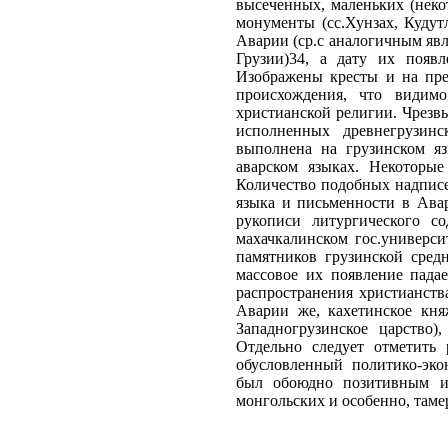
высеченных, маленьких (неко
монументы (сс.Хунзах, Кудут
Аварии (ср.с аналогичным яв
Грузии)34, а дату их появл
Изображены кресты и на пред
происхождения, что видим
христианской религии. Чрезв
исполненных древнегрузинс
выполнена на грузинском яз
аварском языках. Некоторые
Количество подобных надписе
языка и письменности в Ава
рукописи литургического с
махачкалинском гос.универси
памятников грузинской средн
массовое их появление пада
распространения христианств
Аварии же, кахетинское кня
Западногрузинское царство),
Отдельно следует отметить 
обусловленный политико-эк
был обоюдно позитивным ис
монгольских и особенно, таме