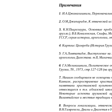
Примечания
1
. И.А.Цжавахишвили, Первоначальный
2.
О.М.Джапаридзе, К этнической истор
3.
К.Н.Пицхелаури, Основные пробле
груз.яз.); В.Б.Ковалевская, Скифы,
ГССР, серия истории, археологии, э
4
. Картлис Цховреба (История Грузии)
5
. Г.А.Ломтатидзе, Выступление на
археологии Дагестана. т.II, Махачка
б
. Г.А.Меликишвили, Политическое 
Грузии, Тб., 1973, стр.127-128 (на гру
7.
Нашим сообщением не освещены п
Кавказе, распространение христи
памятники христианской культов
относящиеся к т.н. абхазской шко
Некоторые аспекты грузинской ар
Византийские и местные традиции в 
8
. Вопросы локализации, этничес
В.Н.Гамрекели, Двалы и Двалетия в I-X