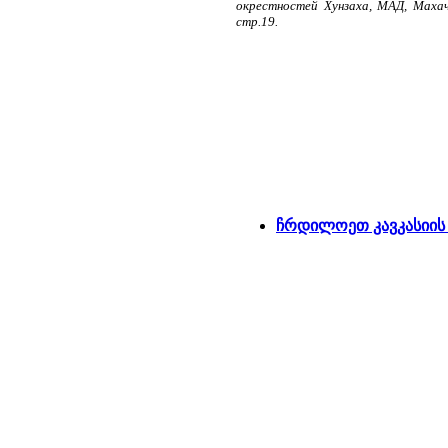
окрестностей Хунзаха, МАД, Махачк
стр.19.
ჩრდილოეთ კავკასიის