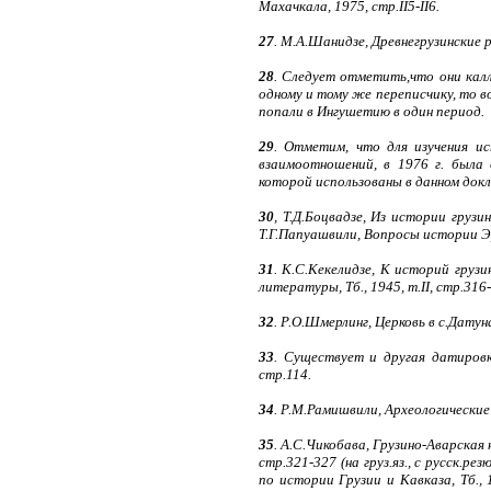
Махачкала, 1975, стр.II5-II6.
27
. М.А.Шанидзе, Древнегрузинские ре
28
. Следует отметить,что они калл
одному и тому же переписчику, то в
попали в Ингушетию в один период.
29
. Отметим, что для изучения и
взаимоотношений, в 1976 г. была 
которой использованы в данном докл
30
, Т.Д.Боцвадзе, Из истории грузин
Т.Г.Папуашвили, Вопросы истории Эрет
31
. К.С.Кекелидзе, К историй груз
литературы, Тб., 1945, т.II, стр.316-3
32
. Р.О.Шмерлинг, Церковь в с.Датун
33
. Существует и другая датировка
стр.114.
34
. Р.М.Рамишвили, Археологические п
35
. А.С.Чикобава, Грузино-Аварская 
стр.321-327 (на груз.яз., с русск.ре
по истории Грузии и Кавказа, Тб., 1