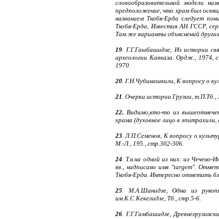
словообразовательной модели на
предположение, что храм был освяще
названием Ткобя-Ерда следует пон
Ткобя-Ерда, Известия АН ГССР, сер
Там же варианты объяснений других
19
. Г.Г.Гаыбашидзе, Из истории св
археологии Кавказа. Ордж., 1974, 
1970.
20
. Г.Н.Чубинашвили, К вопросу о ку
21
. Очерки истории Грузии, т.П.Тб., 1
22.
Видимо,кто-то из вышеотмечен
храма (духовное лицо в эпитрахили,
23
. Л.П.Семенов, К вопросу о куль
М.-Л., 195., стр.302-306.
24
. Т.н.на одной из них: из Чечено-
вв., надписано имя "targem". Отме
Ткобя-Ерда. Интересно отметить бли
25
. М.А.Шанидзе, Одна из рукоп
им.К.С.Кекелидзе, Тб., стр.5-6.
26
. Г.Г.Гамбашидзе, Древнегрузинс