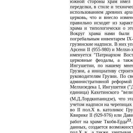
южной стороны храм имел п
переделки, в стиле и технич
использованием древних архи
церковь, что и внесло измен
правильно исходят из харак
храма и типологически о эт
Вокруг храма нами были и
погребальным инвентарем IX-
грузинские надписи. В них уп
Арсени II (955-980) и Мелхи-з
именуется "Патриархом Вос
церковные феодалы, а такж
Ингушетии, по нашему мнен
Грузии, а инициативу строит
руководителям Грузии. По св
административной реформой 
Мелхизедека I, Ингушетия ("
единица) Кахетинского "вели
(М.Д.Лордкипанидэе), что э
учетом надписи на черепицах 
во II пол.Х в. католикос Гр
Квирике II (929-976) или Да
22
работ на храме Ткобя-Ерда
данных, создается возможност
пол.Х в., а также, учитыва