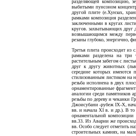
разделяющей композицию, з
выбитыми пунсоном концентр
другой плите (е.Хунзах, хра
рамками композиция разделен
заключенными в кругах листи
кругов. захватывающих друг 
возвышающимся между перво
резаны глубоко, энергично, фи
Третья плита происходит из 
рамками разделена на три 
растительным забегом с лист
друг к другу животных (льв
середине которых имеются п
стилизованным листиком на н
резьба исполнена в двух пло
орнаментированные фрагмент
аналогии среди памятников а
резьбы по дереву и чеканки Гр
Джоисубани -рубеж IX-X, нача
вв. и начала XI в. и др.). В 
орнаментальной композиции 
вв.33. Из Аварии же происхо
вв. Особо следует отметить н
строительных камнях, на мал