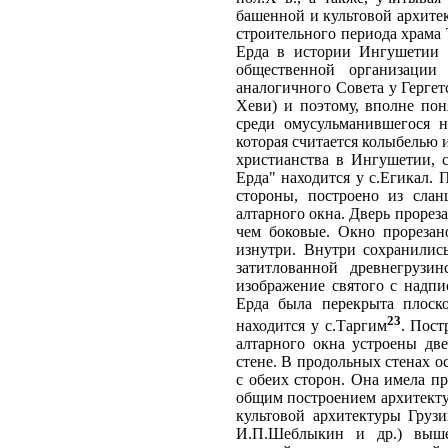
башенной и культовой архитек
строительного периода храма 
Ерда в истории Ингушетии 
общественной организации
аналогичного Совета у Герге
Хеви) и поэтому, вполне пон
среди омусульманившегося н
которая считается колыбелью 
христианства в Ингушетии, с
Ерда" находится у с.Егикал. 
стороны, построено из слан
алтарного окна. Дверь прореза
чем боковые. Окно прорезан
изнутри. Внутри сохранилис
затитлованной древнегруз
изображение святого с надп
Ерда была перекрыта плоск
23
находится у с.Таргим
. Пост
алтарного окна устроены дв
стене. В продольных стенах о
с обеих сторон. Она имела п
общим построением архитекту
культовой архитектуры Грузи
И.П.Шеблыкин и др.) выше