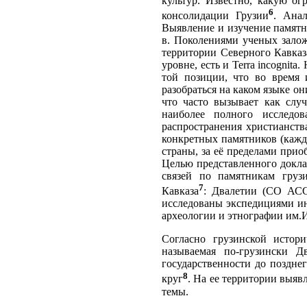
культур. Известно, какую ог
6
консолидации Грузии
. Ана
Выявление и изучение памятн
в. Поколениями ученых залож
территории Северного Кавказ
уровне, есть и Terra incognit
той позиции, что во время 
разобраться на каком языке о
что часто вызывает как слу
наиболее полного исследов
распространения христианств
конкретных памятников (кажд
страны, за её пределами прио
Целью представленного докла
связей по памятникам груз
7
Кавказа
: Двалетии (СО АС
исследованы экспедициями ин
археологии и этнографии им
Согласно грузинской истори
называемая по-грузински Д
государственности до поздне
8
круг
. На ее территории выя
темы.