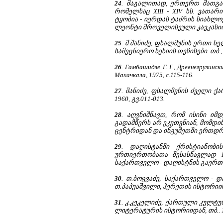
24
. მაგალითად, ერთერთ მათგან
რომელსაც XIII - XIV სს. ვათა
ტყობია - იერდას ტაძრის სიახლო
ლეონტი მროველისეული კავკასიის
25
. მ.შანიძე, ფსალმუნის ერთი ხ
სამეცნიერო სესიის თეზისები. თბ., 1
26
. Гамбашидзе Г. Г., Древнегрузин
Махачкала, 1975, с.115-116.
27
. შანიძე, ფსალმუნის ძველი ქა
1960, გვ.011-013.
28
. აღვნიშნავთ, რომ ისინი ი
გადამწერს არ ეკუთვნიან, მომ
ცენტრიდან და ინგუშეთში ერთდ
29
. დაღისტანში ქრისტიანო
ურთიერთობათა შესასწავლად 1
საქართველო - დაღისტნის გაერთ
30
. თ.ბოცვაძე, საქართველო - და
თ.პაპუაშვილი, ჰერეთის ისტორიის ს
31
. კ.კეკელიძე, ქართული კულტ
ლიტერატურის ისტორიიდან, თბ.. 1945