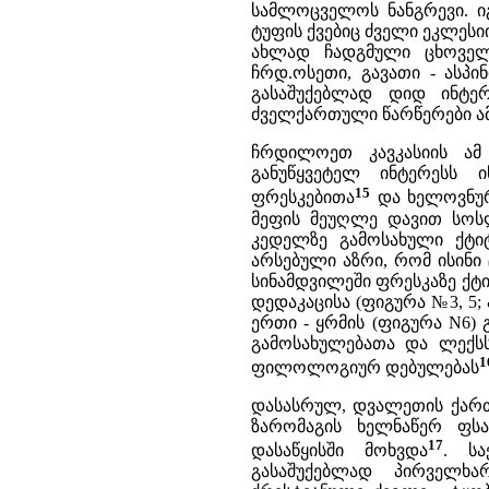
სამლოცველოს ნანგრევი. ი
ტუფის ქვებიც ძველი ეკლეს
ახლად ჩადგმული ცხოველ
ჩრდ.ოსეთი, გავათი - ასპი
გასაშუქებლად დიდ ინტე
ძველქართული წარწერები ამ
ჩრდილოეთ კავკასიის ამ 
განუწყვეტელ ინტერესს 
15
ფრესკებითა
და ხელოვნურ
მეფის მეუღლე დავით სო
კედელზე გამოსახული ქტ
არსებული აზრი, რომ ისინი 
სინამდვილეში ფრესკაზე ქტი
დედაკაცისა (ფიგურა №3, 5
ერთი - ყრმის (ფიგურა N6)
გამოსახულებათა და ლექს
1
ფილოლოგიურ დებულებას
დასასრულ, დვალეთის ქართუ
ზარომაგის ხელნაწერ ფსა
17
დასაწყისში მოხვდა
. ს
გასაშუქებლად პირველხა