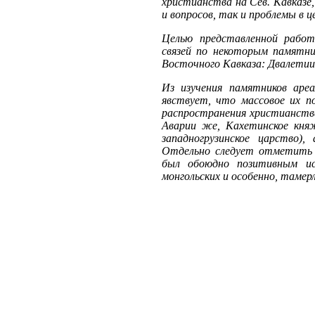
христианства на Сев. Кавказе,
и вопросов, так и проблемы в ц
Целью представленной работы
связей по некоторым памятни
Восточного Кавказа: Двалети
Из изучения памятников ареа
явствует, что массовое их п
распространения христианств
Аварии же, Кахетинское кня
западногрузинское царство),
Отдельно следует отметить 
был обоюдно позитивным ис
монгольских и особенно, тамер