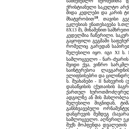
სამშენებლო ხერხებითა დ
ქრისტიანული საკულტო არქი
შიდა კედლები და კარის ტი
10
მხატვრობით
. თავისი გ
ეკლესიას ენათესავება ს.თ
8X13 მ), მინაშენით სამხრ
კედელშია ჩაწერილი. საკურ
გაყოფილი გეგმაში საფეხუ
რომელიც გარედან საპირეთ
შელესილი იყო. იგი XI ს
სამლოცველო - ნარ–ძუარის
შვიდი ქვა, ვიწრო სარკმლ
საინტერესოა ლავგარდნი
ელიფსისებრი და ცილინდრუ
ს. შუახანები - II ნახევრის
დასაწყისის (ქუთაისის ბაგ
ქართულ ხუროთმოძღვრულ
ადგილზე ან მის მახლობლად
შელესილი შიგნიდან, ტი
განსხვავებული ორნამენტ
დანგრევის შემდეგ (სავარა
სამლოცველო. აღწერილ ეკლ
შუქს მოჰფენდა დვალეთის