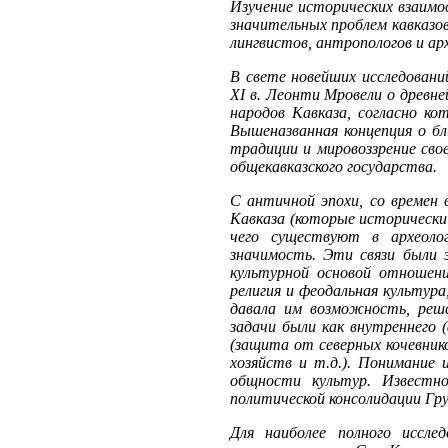
Изучение исторических взаимо
значительных проблем кавказо
лингвистов, антропологов и ар
В свете новейших исследовани
XI в. Леонти Мровели о древне
народов Кавказа, согласно к
Вышеназванная концепция о б
традиции и мировоззрение сво
общекавказского государства.
С античной эпохи, со времен 
Кавказа (которые исторически
чего существуют в археоло
значимость. Эти связи были э
культурной основой отношени
религия и феодальная культур
давала им возможность, реш
задачи были как внутреннего 
(защита от северных кочевник
хозяйств и т.д.). Понимание
общности культур. Известно
политической консолидации Гру
Для наиболее полного исслед