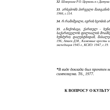
32
. Шмерлинг Р.О. Церковь в с.Датуна
33
. არსებობს პირველი მათგანის სხვ
1966, с.114.
34
. რ.რამიშვილი, ივრის ხეობის არ
35
. ა.ჩიქობავა, ქართულ - ხუნ
საქართველოს ფილიალის მოამბე, ტ
ხუნძური) დაღესტნიდან, მასალებ
196; Атаев Д.М., Каменные кресты и
экспедиция 1945 г., КСИЭ. 1947, с.19.
*
В виде доклада был прочтен н
симпозиума. Тб., 1977.
К ВОПРОСУ О КУЛЬТ