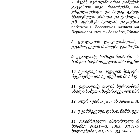
7
. ჩვენს წერილში არაა გაშუ
კავკასიის სხვა რაიონებში, 
ვრცელდებოდა და სადაც გვხვდ
მხატვრული არხითა და ტიპოლოგ
ე.წ. აფხაზურ სკოლას ეკუთვნიან 
побережья. Всесоюзная научная к
Черноморья, тезисы докладов, Тбилиси
8
. დვალეთის ლოკალიზაციის, 
ვ.გამრეკელის მონოგრაფიაში: Двалы и
9
. ვ.დოლიძე, ხოზიტა მაირამი
საბუთი, საქართველოს სსრ მეცნიერებ
10
. ა.ვოლსკაია. კედლის მხატვ
მეცნიერებათა აკადემიის მოამბე, ტ.X
11
. ვ.დოლიძე, თლის ხუროთმო
ახალი საბუთი, საქართველოს სსრ მე
12
. ოსური ქართ. jwar იხ. Абаев В. И.
13
. ვ.გამრეკელი, დასახ. ნაშრ, გვ.78
14
. ვ.გამრეკელი, ისტორიული მ
მოამბე, ტ.XXIV–B, 1963, გვ.
ხელოვნება“, N3, 1976, გვ.74-75.