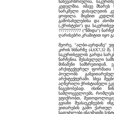
ნახევარწრიულია, საკურთ
კედელშია. იმავე მხარე
სარკმელი დასავლეთის კ
ყოფილა. შიგნით კედლის
გამოსახულებისა და ასომ
(„ქრისტესი“) და საკურთხე
77777777777 (”წმიდა“) ნარ
ღარისებრი კრამიტით იყო გ
მეორე, "ალბი-აერდაზე" უ
კირის ხსნარზე (4,6X7,32 მ
საკურთხევლის გარდა სარკ
ნარჩენია. შესასვლელი სამ
მინაშენი სამხრეთიდან.
არქიტექტურულ ფორმათა 
პოულობს განვითარებუ
არქიტექტურაში. სხვა მეც
აღწერილი ქრისტიანული ეკლ
ნაგებობებად. ისინი წ
სამლოცველოებს, რომლებიც
ვფიქრობთ, მეთოდოლოგიუ
გვიანი შუასაუკუნეების 
ვითარების გამო ქართულ 
საფუძვლები ინგუშეთში სუს