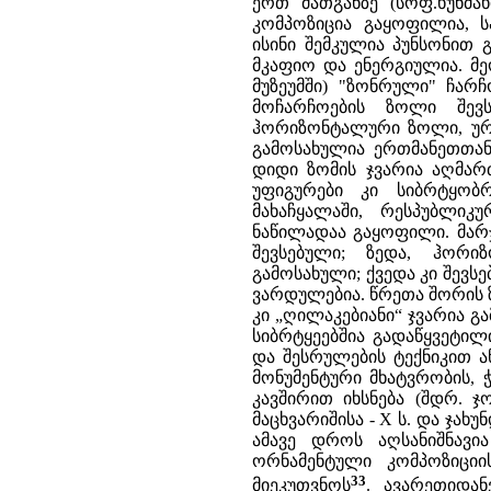
ერთ მათგანზე (სოფ.ხუნძა
კომპოზიცია გაყოფილია, 
ისინი შემკულია პუნსონით
მკაფიო და ენერგიულია. მე
მუზეუმში) "ზონრული" ჩარ
მოჩარჩოების ზოლი შევ
ჰორიზონტალური ზოლი, ურთ
გამოსახულია ერთმანეთთან
დიდი ზომის ჯვარია აღმა
უფიგურები კი სიბრტყობრ
მახაჩყალაში, რესპუბლიკ
ნაწილადაა გაყოფილი. მარ
შევსებული; ზედა, ჰორი
გამოსახული; ქვედა კი შევ
ვარდულებია. წრეთა შორის 
კი „ღილაკებიანი“ ჯვარია 
სიბრტყეებშია გადაწყვეტილ
და შესრულების ტექნიკით 
მონუმენტური მხატვრობის, 
კავშირით იხსნება (შდრ. ჯო
მაცხვარიშისა - X ს. და ჯახუნ
ამავე დროს აღსანიშნავი
ორნამენტული კომპოზიციი
33
მიეკუთვნოს
. ავარეთიდან