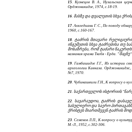
15
. Кузнецов В. А., Нузальская це
Орджоникидзе, 1974, с.18-19.
16
. მასზე და დვალეთის სხვა ქრისტ
17
. Ахвледиани Г. С., По поводу обн
1960, с.160-167.
18
. ტაძრის მთავარი რელიგიურ
ინგუშეთის სხვა ტაძრებისა თუ
მოსაზრება, რომ ტაძარი ნაკურთხი 
названия храма Ткобя - Ерда. ”მაცნე“
19
. Гамбашидзе Г.Г., Из истории св
археологии Кавказа. Орджоникидзе,.
№7, 1970.
20
. Чубинашвили Г.Н., К вопросу о к
21
. საქართველოს ისტორიის "ნარკვევ
22
. სავარაუდოა, ტაძრის დასა
სასულიერო და საერო პირთაგანნ
ქრისტეს მიართმევენ ტაძრის მო
23
. Семенов Л.П., К вопросу о куль
М.-Л., 1952, с.302-306.