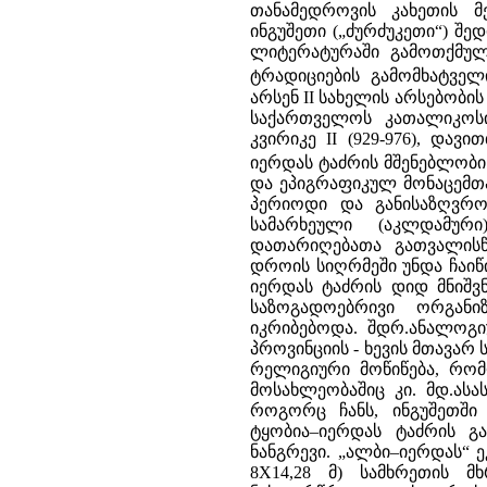
თანამედროვის კახეთის მე
ინგუშეთი („ძურძუკეთი“) შე
ლიტერატურაში გამოთქმულ
ტრადიციების გამომხატველ
არსენ II სახელის არსებობის
საქართველოს კათალიკოსი
კვირიკე II (929-976), დავ
იერდას ტაძრის მშენებლობი
და ეპიგრაფიკულ მონაცემთა
პერიოდი და განისაზღვროს
სამარხეული (აკლდამურ
დათარიღებათა გათვალისწ
დროის სიღრმეში უნდა ჩაიწი
იერდას ტაძრის დიდ მნიშვ
საზოგადოებრივი ორგანი
იკრიბებოდა. შდრ.ანალოგ
პროვინციის - ხევის მთავარ
რელიგიური მოწიწება, რომ
მოსახლეობაშიც კი. მდ.ას
როგორც ჩანს, ინგუშეთში 
ტყობია–იერდას ტაძრის გ
ნანგრევი. „ალბი–იერდას“ ე
8X14,28 მ) სამხრეთის მ