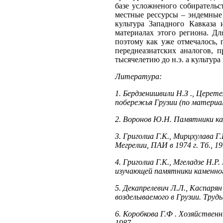
Литература:
1. Бердзенишвили Н.З ., Церет
побережья Грузии (по материа
2. Воронов Ю.Н. Памятники кам
3. Григолиа Г.К., Мирцхулава Г
Мегрелии, ПАИ в 1974 г. Тб., 19
4. Григолиа Г.К., Мгеладзе Н.
изучающей памятники каменного
5. Декапрелевич Л.Л., Каспарян 
возделываемого в Грузии. Труды
6. Коробкова Г.Ф . Хозяйствен
1987.