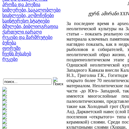
პროზა და პოეზია
სიმღერები, საგალობლები
ჟურნ. ამირანი XXIV
სიახლეები, აღმოჩენები
საინტერესო სტატიები
За последнее время в археологической литературе появилось мнение отрицавшее существование неолитической культуры на Западном Кавказе [11, стр.84-93; 21, стр.9-21; 22, стр.6 -19]. Цель нашей статьи – показать реальную ситуацию неолитической культуры этого региона. На основе фактического материала ключевых памятников этой своеобразной и самобытной неолитической культуры, в кратце и наглядно показать, как в недрах местного мезолита т.е . в среде присваивающего хозяйства охотников, рыболовов и собирателей, зарождается неолитическая техника (обработки каменных орудий) и неолитический образ жизни, как происходит постепенный переход к производящему хозяйству и на поздненеолитическом этапе развития, уже фиксируется становление раннеземледельческого очага Одишской неолитической культуры. Значительный вклад в дело изучения неолитической культуры Западного Кавказа внесли Каландадзе А.Н., Лукин А.Л., Формозов А.А., Соловьев Л.Н., Бердзенишвили Н.З., Григолиа Г.К., Гогитидзе С., Каландадзе К.С., Небиеридзе Л.Д. По сей день, на Западном Кавказе открыто более 70 неолитических поселений и отдельных местонахождений с типичным неолитическим материалом. Неолитические памятники охватили все регионы Западного Кавказа начиная с ее Cеверной части -до Юго- Западной, также Центральную и Восточную части. Среди неолитических поселений имеются многослойные пещерные памятники с четкой стратиграфией в которых наряду с палеолитическими, представлены позднемезолитические и ранненеолитические (безкерамические) слои: такие как Холодный грот (Хупинипшахва) и Апианча (Кодорское ущелье), Ацинская пещера (ущелье р. Ац), Даркветский навес (слой IV) и пещера Котиас Клде (Чиатурский р-он). Также имеются однослойные поселения «открытого» типа с ранненеолитическими (безкерамическими) и поздненеолитическими (с керамикой) слоями. Среди поселений «открытого» типа выделяются памятники с нетронутыми (in situ) культурными слоями (Хорши, Палури). Памятники открыты, исследованы и опубликованы археологом Г.К . Григолиа [3, стр.10 -11; 4, стр.13-15; 16]. Также имеются поселения с частично нетронутыми слоями (Кобулети, Мелоури) (раскопки Гогитидзе, Небиеридзе). На основе материалов Палури (Цаленджихский р-он), с учетом других известных данных Г.К.Григолиа была выделенна неолитическая культура зонального характера [16]. Благодаря имеющимся памятникам стало возможным выработать периодизацию неолитической культуры, которые дали важные данные о ряде основных вопросов эпохи неолита, в частности таких узловых, как время зарождения, становления и характер производящего хозяйства [23; 24; 25]. В неолитической культуре было выделенно два основных этапа развития (ранний и поздний), также имеются памятники переходные между ними [23, стр.67-71; 25, стр.104], Ранненеолитический этап характеризуется следующими памятниками: Холодный грот I, Апианча I, Ацинская пещера I, Даркветский навес IV, Анасеули I, Хорши, Палури, Мелоури, Гали I и т.д. В Юго-Восточной части Причерноморь
ბმულები, ბიბლიოგრაფია
ქართული იარაღი
რუკები და მარშრუტები
ბუნება
ფორუმი
ჩვენს შესახებ
რუკები