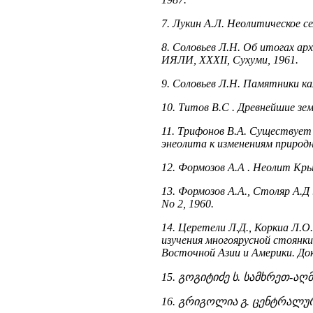
7. Лукин А.Л. Неолитическое се
8. Соловьев Л.Н. Об итогах арх
ИЯЛИ, XXXII, Сухуми, 1961.
9. Соловьев Л.Н. Памятники кам
10. Титов В.С . Древнейшие зем
11. Трифонов В.А. Существует
энеолита к изменениям природн
12. Формозов А.А . Неолит Кры
13. Формозов А.А., Столяр А.Д
No 2, 1960.
14. Церетели Л.Д., Коркиа Л.О
изучения многоярусной стоянк
Восточной Азии и Америки. До
15. გოგიტიძე ს. სამხრეთ-ა
16. გრიგოლია გ. ცენტრალურ