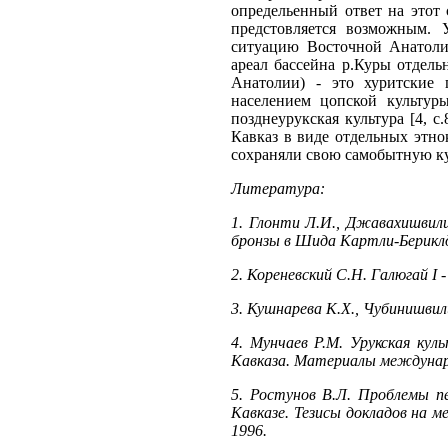
определьенный ответ на этот
предстовляется возможным. 
ситуацию Восточной Анатоли
ареал бассейна р.Куры отдел
Анатолии) - это хуритские 
населением цопской культур
позднеурукская культура [4, 
Кавказ в виде отдельных этно
сохраняли свою самобытную ку
Литература:
1. Глонти Л.И., Джавахишвили
бронзы в Шида Картли-Бериклде
2. Кореневский С.Н. Галюгай I 
3. Кушнарева К.Х., Чубинишвил
4. Мунчаев Р.М. Урукская кул
Кавказа. Материалы междунаро
5. Ростунов В.Л. Проблемы п
Кавказе. Тезисы докладов на м
1996.