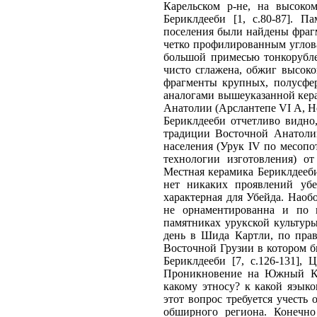
Карельском р-не, на высоко
Бериклдееби [1, с.80-87]. 
поселения были найдены фрагм
четко профилированным углов
большой примесью тонкорубле
чисто сглажена, обжиг высок
фрагменты крупных, полусфер
аналогами вышеуказанной кера
Анатолии (Арслантепе VI A, Н
Бериклдееби отчетливо видно,
традиции Восточной Анатолии
населения (Урук IV по месопот
технологии изготовления) о
Местная керамика Бериклдееби
нет никаких проявлений убей
характерная для Убейда. Наоб
не орнаментированна и по 
памятниках урукской культур
день в Шида Картли, по прав
Восточной Грузии в котором б
Бериклдееби [7, с.126-131],
Проникновение на Южный Кав
какому этносу? к какой яэык
этот вопрос требуется учесть
обширного региона. Конечно