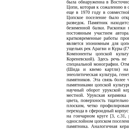
была обнаруженна в Восточно
Цопи, которая к сожалению в с
еще в 1970 году в совместно
Цопское поселение было отк
разведок. Памятник находит
безименной балки. Раскопки 
постоянным участием автора
кратковременные работы про
является эпонимным для цоп
ущельях рек Арагви и Куры (Г.
Компоненты цопской культу
Кореневский). Здесь речь не
специальной монографии. Отмет
(Шида и квемо картли) на 
энеолитическая культура, ген
памятников. Эта связь более 
памятниками цопской культур
научный оборот урукской ке
местной. Урукская керамика
цвета, поверхность тщательно
плоским, четко профилирова
перехода в сфероидный корпус 
на гончарном круге [3, с.31,
однослойном цопском поселен
памятника. Аналогичная кер