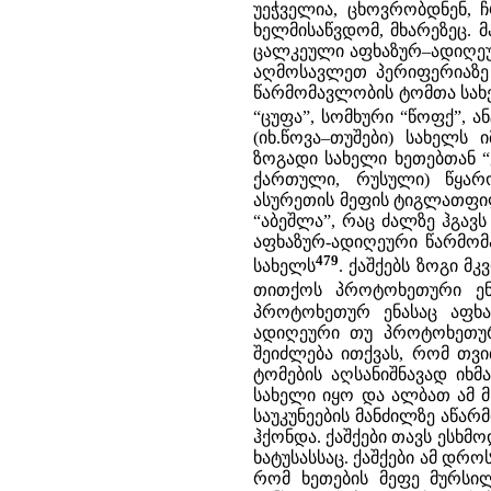
უეჭველია, ცხოვრობდნენ, 
ხელმისაწვდომ, მხარეზეც.
ცალკეული აფხაზურ–ადიღეური
აღმოსავლეთ პერიფერიაზე
წარმომავლობის ტომთა სახე
“ცუფა”, სომხური “წოფქ”, ა
(იხ.წოვა–თუშები) სახელ
ზოგადი სახელი ხეთებთან “ქა
ქართული, რუსული) წყარო
ასურეთის მეფის ტიგლათფილე
“აბეშლა”, რაც ძალზე ჰგავს
აფხაზურ-ადიღეური წარმომა
479
სახელს
. ქაშქებს ზოგი 
თითქოს პროტოხეთური ენი
პროტოხეთურ ენასაც აფხაზ
ადიღეური თუ პროტოხეთურ
შეიძლება ითქვას, რომ თვ
ტომების აღსანიშნავად ი
სახელი იყო და ალბათ ამ მ
საუკუნეების მანძილზე აწა
ჰქონდა. ქაშქები თავს ესხმ
ხატუსასსაც. ქაშქები ამ დრ
რომ ხეთების მეფე მურსილ