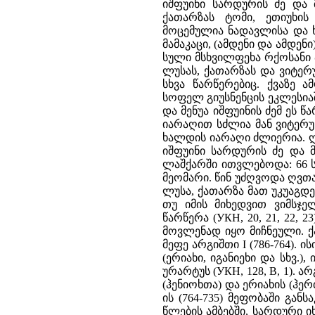
იშფუინი სარდურის ძე და მ
ქათარზას ტომი, ეთიუხის
მოცემულია ნადავლისა და ხ
მამაკაცი, (ამდენი და ამდენი)
სული მსხვილფეხა რქოსანი პ
ლუსას, ქათარზას და ვიტერ
სხვა წარწერებიც. ქვაზე 
სოფელ გიუსნენცის ეკლესიაშ
და მენუა იშფუინის ძემ ეს
იარაღით სძლია მან ვიტერუ
ხალდის იარაღი ძლიერია. 
იშფუინი სარდურის ძე და მ
ლაშქარში ითვლებოდა: 66 სა
მეომარი. წინ უძღვოდა ღვთაე
ლუსა, ქათარზა მათ უკუაგდეს
თუ იმის მიხედვით ვიმსჯ
წარწერა (УКН, 20, 21, 22,
მოვლენად იყო მიჩნეული. ქ
მეფე არგიშთი I (786-764). 
(ერიახი, იგანიეხი და სხვ.
ურარტუს (УКН, 128, В, 1). ა
(ჰენიოხთა) და ერიახის (ჰერ
ის (764-735) მეფობაში განს
წლების ამბებში, სარდური იხ