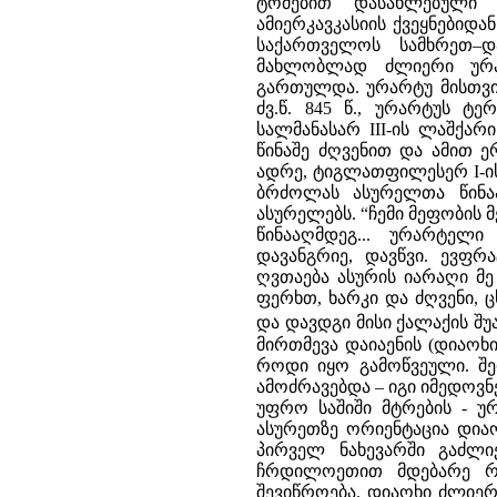
ტომებით დასახლებული 
ამიერკავკასიის ქვეყნები
საქართველოს სამხრეთ–დ
მახლობლად ძლიერი ურა
გართულდა. ურარტუ მისთვი
ძვ.წ. 845 წ., ურარტუს ტ
სალმანასარ III-ის ლაშქარ
წინაშე ძღვენით და ამით 
ადრე, ტიგლათფილესერ I-ის
ბრძოლას ასურელთა წინაა
ასურელებს. “ჩემი მეფობის მე
წინააღმდეგ... ურარტელი
დავანგრიე, დავწვი. ევფრ
ღვთაება ასურის იარაღი მე გ
ფერხთ, ხარკი და ძღვენი, ცხ
და დავდგი მისი ქალაქის შ
მირთმევა დაიაენის (დიაო
როდი იყო გამოწვეული. შე
ამოძრავებდა – იგი იმედოვ
უფრო საშიში მტრების - უ
ასურეთზე ორიენტაცია დიაოხ
პირველ ნახევარში გაძლ
ჩრდილოეთით მდებარე რა
შევიწროება. დიაოხი ძლიე