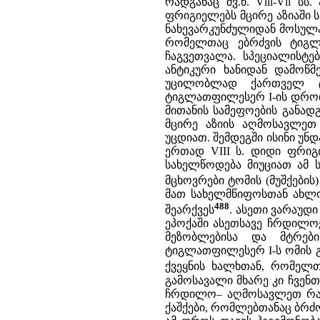
რადგანაც ძვ.წ. Vlll-Vll 
ფრიგიელებს მცირე აზიაში სწ
ნახევარკუნძულიდან მოსულად
რომელთაც ებრძვის ტიგლ
ჩაგვეთვალა. სპეციალისტე
ანტიკური ხანიდან დამოწმ
უცილობლად ქართველ ტო
ტიგლათფილესერ I-ის დროი
მითანის სამეფოების განა
მცირე აზიის აღმოსავლეთ 
უცდიათ. შემდეგში ისინი უ
ერთად VIII ს. დიდი ფრიგ
სახელწოდება მიუციათ ამ 
მცხოვრები ტომის (მუშქების
მათ სახელმწიფოსთან ახლო
488
შეარქვეს
. ასეთი ვარაუდ
ეპოქაში ასეთსავე ჩრდილო
მეზობლებისა და მტრები
ტიგლათფილესერ I-ს ომის გა
ქვეყნის ხალხთან, რომელთ
გამოსავალი მხარე კი ჩვენთ
ჩრდილო– აღმოსავლეთ რაიო
ქაშქები, რომლებთანაც ბრძო