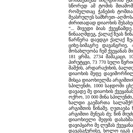
მოიხსენიება ჩილდირის ტბ
სწორედ ამ ტომის შთამომ
რომელთაც ჭანების ტომთა
შეასრულეს სამხრეთ–აღმოსავ
ძირითადად დიაოხის შესახებ
“... მივედი ბიას ქვეყნამდ
წინააღმდეგ, ქალაქ ზუას წინ
წარწერა დავდგი ქალაქ ზუაშ
ციხე-სიმაგრე დავანგრიე,
მოსახლეობა ჩემ ქვეყანას მი
181 ყრმა, 2734 მამაკაცი, 
პირუტყვი, 73 770 სული წვრ
შაშქის, არდარაქიხის, ბალთ
დიაოხის მეფე დავიმორჩილე
მისცა დიაოხიელმა არგიშთის:
სპილენძი, 1000 საჯდომი ცხ
დავადე მე დიაოხის ქვეყანა
ოქრო, 10 000 მინა სპილენძი,
ხალდი გაემართა სალაშქრო
არგიშთის წინაშე. ღვთაებ
არგიშთი მენუას ძე; წინ მი
დიაოხიელი მეფის დასახმა
დავიპყარი მე ლუშას ქვეყანა
დავასაჭურისე, ხოლო იგას 