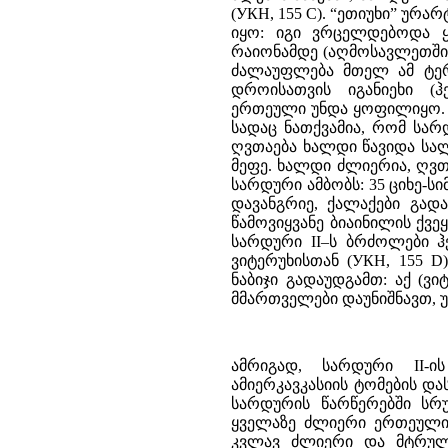
(УКН, 155 C). “ეთიუხი” ურ
იყო: იგი ვრცელდებოდა ყა
რაიონამდე (აღმოსავლეთში).
ძალაუფლება მთელ ამ ტერ
დროისათვის იგანიეხი (ჰ
ერთეული უნდა ყოფილიყო. იგა
სადაც ნათქვამია, რომ სარ
ღვთაება ხალდი წავიდა სალ
მეფე. ხალდი ძლიერია, ღვ
სარდური ამბობს: 35 ციხე-სი
დავანგრიე, ქალაქები გადავ
წამოვიყვანე ბიაინილის ქვეყ
სარდური II–ს ბრძოლები ჰ
ვიტერუხისთან (УКН, 155 
ნაბიჯი გადაუდგამთ: აქ (ვი
მმართველები დაუნიშნავთ, უ
ამრიგად, სარდური II-
ამიერკავკასიის ტომების დ
სარდურის წარწერებში სრ
ყველაზე ძლიერი ერთეულის
კვლავ ძლიერი და მტრულა