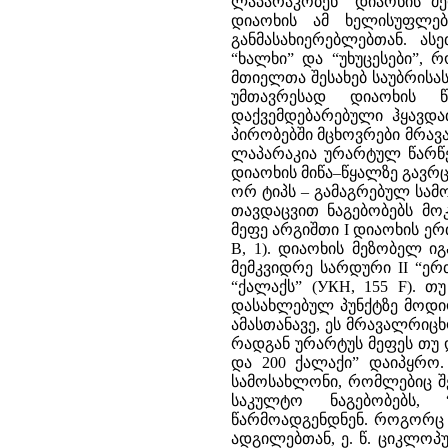
ლაპარაკობენ “დიაოხის მე
დიაოხის ამ ხელისუფლება
განმასახიერებლებთან. ა
“ხალხი” და “უხუცესები”,
მთიელთა შესახებ საუბრისას
უმთავრესად დიაოხის წა
დაქვემდებარებული ჰყავდ
პირობებში მცხოვრები მრავ
ლაპარაკია ურარტულ წარწერ
დიაოხის მიწა–წყალზე გავრ
ორ ტიპს – გამაგრებულ სამ
თავდაცვით ნაგებობებს მო
მეფე არგიშთი I დიაოხის ერთ
B, 1). დიაოხის მეზობელ ი
მემკვიდრე სარდური II “ერ
“ქალაქს” (УКН, 155 F). 
დასახლებულ პუნქტზე მოდი
ამასთანავე, ეს მრავალრიც
რადგან ურარტუს მეფეს თუ დ
და 200 ქალაქი” დაიპყრო.
სამოსახლონი, რომლებიც შ
საკულტო ნაგებობებს, 
წარმოადგენდნენ. როგორც ჩ
ადგილებთან, ე. წ. ციკლო