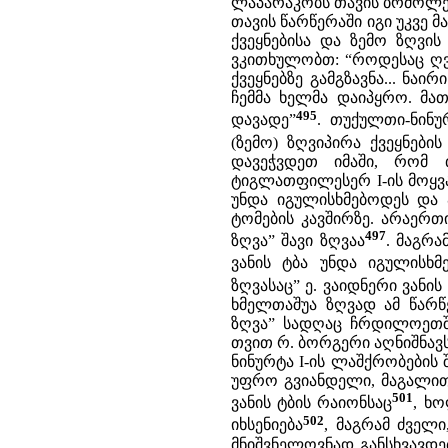
ლაპარაკობს თავის ბრძოლებზ
თავის წარწერაში იგი უკვე 
ქვეყნებისა და ზემო ზღვის
ვკითხულობთ: “როდესაც ღვთ
ქვეყნებზე გამგზავნა... ნაი
ჩემმა ხელმა დაიპყრო. მა
495
დავადე”
. თუქულთი-ნინუ
(ზემო) ზღვიპირა ქვეყნები
დავეჭვდეთ იმაში, რომ 
ტიგლათფილესერ I-ის მოყვან
უნდა იგულისხმებოდეს და ა
ტომების კავშირზე. არაერ
497
ზღვა” შავი ზღვაა
. მაგრა
ვანის ტბა უნდა იგულისხმ
ზღვასაც” ე. ვაიდნერი ვანი
ხმელთაშუა ზღვად ამ წარწე
ზღვა” სადღაც ჩრდილოეთში
თვით რ. ბორგერი აღნიშნავ
ნინურტა I-ის ლაშქრობების 
უფრო გვიანდელი, მაგალითა
501
ვანის ტბის რაიონსაც
, ხ
502
იხსენიება
, მაგრამ ძველი
მნიშვნელოვნად განსხვავდე