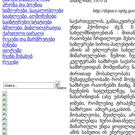
თბილისი, 1970 წ.
პროზა და პოეზია
სიმღერები, საგალობლები
http://dspace.nplg.go
სიახლეები, აღმოჩენები
საქართველოს, განსაკუთრე
საინტერესო სტატიები
უნდა ჰქონოდა ძვ.წ. I
ბმულები, ბიბლიოგრაფია
სახელმწიფოებთან - მითა
ქართული იარაღი
რაიონები ჩრდილოეთ მესოპ
რუკები და მარშრუტები
საზღვრები სირია-პალესტინი
ბუნება
აზიის ამ უძლიერესი სახე
ფორუმი
მიმართულებით. ზემოთ ჩვე
ჩვენს შესახებ
კულტურაში სამხრეთ საქართვ
რუკები
სამხრეთიდან მომდინარე ნა
ძირითად მოსახლეობას) 
შემადგენლობაში რომ მოქც
სამხრეთ რაიონებში მაინც,
ჩვენების საფუძველზეც, 
ნახარინიდან (ასე ეძახდნ
ჯიშები, რომლებიც ტრაპე
სამხრეთი ამიერკავკასიის
მოსახლეობა, შეიძლება, ა
ასრულებდა ხური-მითანელე
მიმართული უნდა ყოფილიყო
ამის საბუთია ის ენერგიუ