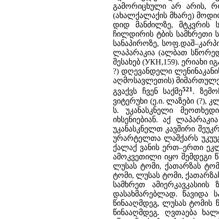
გამორიცხული არ არის, 
(ახალქალაქის მხარე) მოდი
დიდ მანძილზე, მტკვრის 
ჩილდირის ტბის სამხრეთი ს
სანაპიროზე, სოფ.დაშ–კარპ
ლაპარაკია (ალბათ სწორედ
შესახებ (УКН,159). ერიახი 
?) დღევანდელი ლენინაკან
აღმოსავლეთის) მიმართულე
521
გვაქვს ჩვენ საქმე
. ზემ
ვიტერუხი (ე.ი. ლაზები (?),
ს. უკანასკნელი მეოთხედ
იხსენიებიან. აქ ლაპარაკი
უკანასკნელთ კავშირი შეუკ
ურარტელთა ლაშქარს უკუუგდ
ქალაქ ვანის ერთ–ერთი ეკ
ამოკვეთილი იყო შემდეგი წა
ლუსას ტომი, ქათარზას ტომი
ტომი, ლუსას ტომი, ქათარზას
სამხრეთ ამიერკავკასიის
დასახმარებლად. წავიდა 
წინააღმდეგ, ლუსას ტომის წ
წინააღმდეგ. ღვთაება ხა