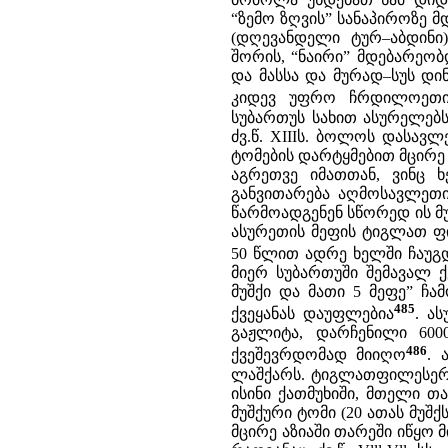
“ზემო ზღვის” სანაპიროზე მ
(დღევანდელი ტურ–აბდინი
შორის, “ნაირი” მდებარეო
და მასსა და მურად–სუს დი
კიდევ უფრო ჩრდილოეთით
სუბართუს სახით ასურელებს
ძვ.წ. XIIIს. ბოლოს დასავ
ტომების დარტყმებით მცირე 
აგრეთვე იმათთან, ვინც ხ
განვითარება აღმოსავლეთი
წარმოადგენენ სწორედ ის მ
ასურეთის მეფის ტიგლათ ფილ
50 წლით ადრე ხელში ჩაუგ
მიერ სუბართუში შემავალ ქ
მუშქი და მათი 5 მეფე” ჩ
485
ქვეყანას დაუფლებია
. ა
გაჟლიტა, დარჩენილი 6000
486
ქვეშევრდომად მიიღო
. 
ლაშქარს. ტიგლათფილესერი
ისინი ქათმუხიში, მთელი 
მუშქური ტომი (20 ათას მუშქ
მცირე აზიაში თარეში იწყო 