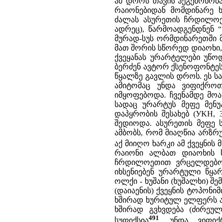
ამ დროს თავის ჰეგემონობ
რაიონებიდან მომდინარე ხ
ძალას ასურეთის ჩრდილოეთ
ადრეც), წარმოადგენდნენ “ნ
მურად-სუს ორმდინარეთში 
მათ შორის სწორედ დიაოხი, 
ქვეყანას ურარტელები უწო
ბერძენ ავტორ ქსენოფონტესთ
წყალზე გავლის დროს. ეს 
ამიტომაც უნდა ვიფიქრო
იმყოფებოდა. ჩვენამდე მო
სადაც ურარტუს მეფე მენუ
დაპყრობის შესახებ (УKH,
შედიოდა. ასურეთის მეფე ს
ამბობს, რომ მიაღწია არზრ
აქ მიიღო ხარკი ამ ქვეყნის 
რაიონი ალბათ დიაოხის ს
ჩრდილოეთით ვრცელდებოდა
იხსენიებენ ურარტული წყარო
ოლქი - ხუშანი (ხუშალხი) შე
(დაიაენის) ქვეყნის ტოპონი
ხშირად ხურიტულ ელფერს ატა
ხშირად გვხვდება (ძირეულ
491
სუფიქსია
. უნდა ვიფი