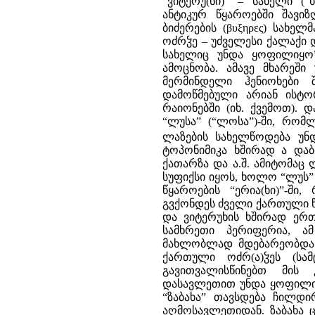
“ვიტერუ(ხი)” – სახელი (
ანტიკურ წყაროებში შავი
ბიძერების (βυξηρες) სახე
ოძრჴე – უძველესი ქალაქი 
სახელიც უნდა ყოფილიყო”)
ამოცნობა. ამავე მხარეში
მერმინდელი ჰენიოხები 
დამოწმებული არიან ისტ
რაიონებში (იხ. ქვემოთ).
“ლუსა” (“ლოსა”)-ში, რომ
ლაზების სახელწოდება უნ
ტოპონიმიკა ხშირად ა და
ქათარზა და ა.შ. ამიტომაც
სუფიქსი იყოს, ხოლო “ლუს”
წყაროების “ერია(ხი)”-ში
გვქონდეს ძველი ქართული 
და ვიტერუხის ხშირად ერთ
სამხრეთი პერიფერია, ა
მახლობლად მდებარეობდა
ქართული ოძრ(ა)ჴეს (სა
გავითვალისწინებთ მის კ
დასავლეთით უნდა ყოფილიყ
“ზაბახა” თავსდება ჩილდ
აღმოსავლეთიდან. ზაბახა 