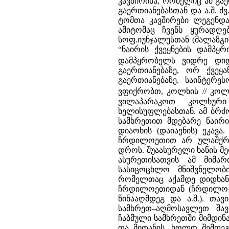
კავშირისა, რომელიც ამ გა
გაერთიანებასთან და ა.შ. ძვ
ტომთა კავშირები ლეგენდ
ამიტომაც ჩვენს ყურადღ
სოფ.იუნჯალუსთან (მალაზგ
“ნაირის ქვეყნების დამპყ
დამპყრობელს ვიდრე დიდ
გაერთიანებაზე, ორ ქვეყა
გაერთიანებაზე. საინტერე
ვფიქრობთ, კოლხის // კოლ
ვილაპარაკოთ კოლხური 
ხელისუფლებასთან. ამ ბრძ
სამხრეთით მდებარე ნაირი
დიაოხის (დაიაენის) ეკავ
ჩრდილოეთით არ ულაშქრი
დროს. შუაასურელი ხანის მ
ასურეთისათვის ამ მიმა
სასიცოცხლო მნიშვნელობ
რომელთაც აქამდე დიდხა
ჩრდილოეთიდან (ჩრდილო- დ
წინააღმდეგ და ა.შ.). თა
სამხრეთ–აღმოსავლეთ შა
ჩაბმული სამხრეთში მიმდი
და მითანის, ხოლო შემდეგ