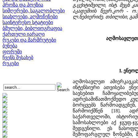
პროზა და პოეზია
გ.ცქიტიშვილი, ისტ. მეცნ 
სიმღერები, საგალობლები
აკადემიის წევრ.კორ - ო.
სიახლეები, აღმოჩენები
ლ.ნებიერიძე. თბილისი, გამო
საინტერესო სტატიები
ბმულები, ბიბლიოგრაფია
ქართული იარაღი
აღმოსავლეთ 
რუკები და მარშრუტები
ბუნება
ფორუმი
ჩვენს შესახებ
რუკები
I. ენე
აღმოსავლეთ ამიერკავკა
ინტენსიური ათვისება ენე
სავსებით ჩამოყალიბ
ადრესამიწათმოქმედო კ
ბორცვებს წარმოადგენე
წარმოიქმნენ [18]. ა
საქართველოში, ისტორი
სამოსახლოები აქ ჯგუფ-ჯ
შედგენილი. ეს ნასოფ
შემოფარგლულ ზონებში, მდ