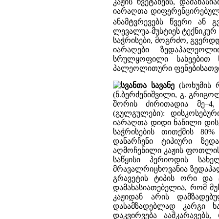
კაჟის წვეტანებს, დამახას
იარაღთა დიფერენცირებული ტ
ანამტვრევებს წვერი ან გ
ლევალუა-მუსტიეს ტექნიკურ 
საჭრისები, მოგრძო, გვერდ
იარაღები ზედაპალეოლი
სრულყოფილი სახეებით წ
პალეოლითური ფენებისათვი
სვანთა სავანე
(სოხუმის რ
(ნ.ბერძენიშვილი, გ. გრიგო
შორის ძირითადია მე–4,
(გულგულები): დისკოსებურ
იარაღთა დიდი ნაწილი დისკ
საჭრისების თითქმის 80% 
დანარჩენი ტიპიური ზედ
აღმოჩენილი კაჟის ფოთლის
საწყისი პერიოდის სახ
მრავალრიცხოვანია ზედაპალ
გრავეტის ტიპის ორი და 
დამახასიათებელია, რომ მ
კაჟიდან არის დამზადე
დასამზადებლად კარგი ხ
დაკვირვება ააშკარავებს