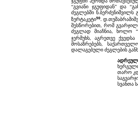
ჯგუფში ჰქონდა მოთავსებუ
“გვიანი ჯგუფიდან” და “გა
ძეგლებში ნ.ბერძენიშვილს გ
90
ზურტაკეტი
. დ.თუშაბრამიშ
შესწორებით, რომ გვარჯილ
ძეგლად მიაჩნია, ხოლო “გ
ჯერმუხს, აგრეთვე ქვედსა
მოსაზრებებს, საქართვე
დალაგებული ძეგლების გან
ადრეული
ხერგულ
თარო კ
საგვარჯ
სვანთა ს