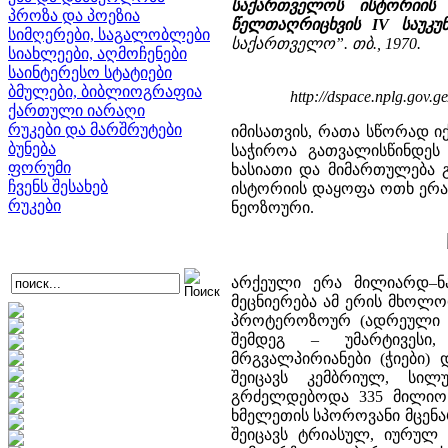
საქართველოს ისტორიის 
პროზა და პოეზია
წელთაღრიცხვის IV საუკუნ
სიმღერები, საგალობლები
საქართველო”. თბ., 1970.
სიახლეები, აღმოჩენები
საინტერესო სტატიები
ბმულები, ბიბლიოგრაფია
http://dspace.nplg.gov.
ქართული იარაღი
რუკები და მარშრუტები
იმისათვის, რათა სწორად ი
ბუნება
საჭიროა გათვალისწინდეს
ფორუმი
ხასიათი და მიმართულება 
ჩვენს შესახებ
ისტორიის დაყოფა ოთხ ერად
რუკები
ნეოზოური.
არქეული ერა მილიარდ–ნა
მეცნიერება ამ ერის მხოლო
პროტეროზოურ (ადრეული ს
შემდეგ – უმარტივესი, 
მრგვალპირიანები (ჭიები)
შეიცავს კემბრიულ, სი
გრძელდებოდა 335 მილიონ 
ხმელეთის სპოროვანი მცენა
შეიცავს ტრიასულ, იურუ