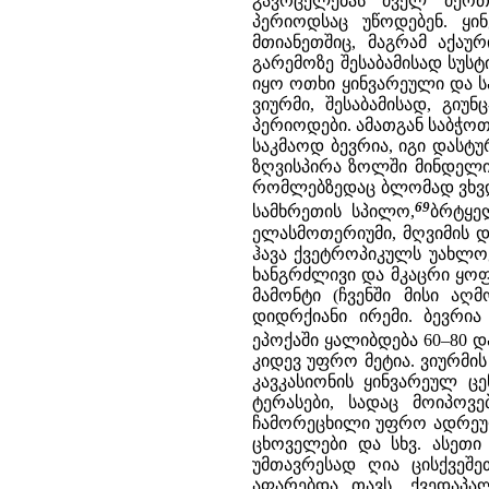
გავრცელებას ძველ მეოთ
პერიოდსაც უწოდებენ. ყინ
მთიანეთშიც, მაგრამ აქაუ
გარემოზე შესაბამისად სუს
იყო ოთხი ყინვარეული და ს
ვიურმი, შესაბამისად, გიუ
პერიოდები. ამათგან საბჭოთ
საკმაოდ ბევრია, იგი დასტუ
ზღვისპირა ზოლში მინდელის
რომლებზედაც ბლომად ვხვდ
69
სამხრეთის სპილო,
ბრტყე
ელასმოთერიუმი, მღვიმის დ
ჰავა ქვეტროპიკულს უახლოვ
ხანგრძლივი და მკაცრი ყოფ
მამონტი (ჩვენში მისი აღ
დიდრქიანი ირემი. ბევრია
ეპოქაში ყალიბდება 60–80 დ
კიდევ უფრო მეტია. ვიურმის
კავკასიონის ყინვარეულ ც
ტერასები, სადაც მოიპოვ
ჩამორეცხილი უფრო ადრეული
ცხოველები და სხვ. ასეთი
უმთავრესად ღია ცისქვეშ
აფარებდა თავს. ქვედაპა