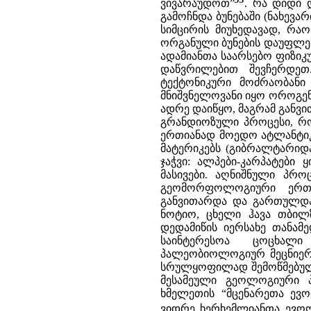
ვივარაუდოთ”
. რა დიდი 
გამოჩნდა ბუნებაში (ნახევა
სიმცირის მიუხედავად, რა
ორგანული ბუნების დაუფლებ
ადამიანთა საარსებო ფიზიკ
დაწვრილებით შევჩერდეთ
ტექტონიკური მოძრაობანი 
მნიშვნელოვანი იყო ოროგენ
ადრე დაიწყო, მაგრამ განვი
გრანდიოზული პროცესი, რო
ერთიანად მოედო ატლანტიკ
მატერიკებს (გიბრალტარიდა
ჯაჭვი: ალპები-კარპატები 
მასივები. აღნიშნული პრ
გეომორფოლოგიური ერთეუ
განვითარდა და გართულდა
ნოტიო, ცხელი ჰავა თბილ
დედამიწის იერსახე თანამ
საინტერესოა ცოცხალი
პალეობიოლოგიურ მეცნიერე
სრულყოფილად შემოწმებულ
მესამეული გეოლოგიური 
ხმელეთის “მცენარეთა ევ
ვიდრე ხერხემლიანთა ევოლუ