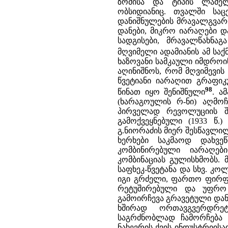
ზომისა და ტიპის ლამელ
ობსიდიანიც. თვალში სა
დანიშნულების მრავალგვარო
დანები, მიკრო იარაღები დ
სადგისები, მრავალწახნაგა
მღვიმელი ადამიანის ამ სა
ხაზოვანი სამკაული იმდროინ
აღინიშნოს, რომ მღვიმევის
წვეტიანი იარაღით გრაფი
98
წინათ იყო შენიშნული
. ა
(ხარაგოულის რ-ნი) აღმო
პირველად რევოლუციის შე
გამოქვეყნებული (1933 წ
გ.ნიორაძის მიერ შესწავლილ
ხერხები საკმაოდ დახვე
კომბინირებული იარაღებ
კომბინაციას გულისხმობს. მ
საფხეკ-წვეტანა და სხვ. კო
იგი გრძელი, ფართო ფირფ
რეტუშირებული და უფრო 
გამოირჩევა გრავეტული დან
ხშირად ორთავგვერდრე
საგრძნობლად ჩამორჩება
ნახევრის ქვის ინდუსტრიისა