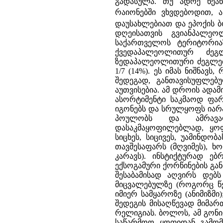
გადასულა. თუ ადრე ნეა
რაიონებში ვხვდებოდით, 
დაუსახლებიათ და ეპოქის 
დღეისათვის გვიანპალეო
საქართველოს ტერიტორია
ქვედაპალეოლითურ ძეგ
ზედაპალეოლითური ძეგლები
1/7 (14%). ეს იმას ნიშნავ
შედეგად, განთავისუფლე
აუთვისებია. ამ დროის ადა
ასორტიმენტი საკმაოდ ფართ
იგონებს და სრულყოფს იარა
პოულობს და ამრავალ
დასაკმაყოფილებლად, ყოფი
სიცხეს, სიცივეს, უამინდობ
თავშესაფარს (მღვიმეს), ხ
კარავს). ინსტიქტურად ე
ექსოგამური ქორწინების გან
შესაბამისად აღვირს დებს
მიცვალებულზე (როგორც წე
იმიერ სამყაროზე (ანიმიზმი
შედეგის მისაღწევად მიმართ
რელიგიას. ბოლოს, ამ გონი
საწარმოო ყოფიდან გამომ