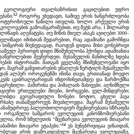
ა) გეოლოგიური თვალსაზრისით გაცილებით უფრო
52
ბანი.
როგორც ვხედავთ, სამივე ერის ხანგრძლივობა
პროტეროზოული ნაწილი ითვლის. ხოლო არქეული ერის
გეოლოგების გამოანგარიშებით, თუ მეტს არა, 1 მილიარდ
წადს აღემატება. თუ მიწის მთელ ასაკს ავიღებთ 3000–
ელიწადი იმისთან შედარებით, რაც ადამიანი გამოჩნდა
ი სიმცირის მიუხედავად, რაოდენ დიდია მისი გონებრივი
ესამეულ პერიოდს დიდი მნიშვნელობა ჰქონდა ადამიანთა
დაწვრილებით შევჩერდეთ. მესამეულის მანძილზე ხდება
ების ისტორიაში. მათგან ყველაზე მნიშვნელოვანი იყო
ო, მაგრამ განვითარების უმაღლეს წერტილს მესამეულში
იდან ალპურ ოროგენეზში იჩინა თავი, ერთიანად მოედო
კებს (გიბრალტარიდან ინდოჩინეთამდე) და წარმოქმნა
მთაგრეხილი– პამირისა და ჰიმალაის მასივები. აღნიშნული
ური ერთეულები: მთები, ბორცვები, ველ-მინდვრები;
ლიბდა გეოგრაფიული ზონები: ნოტიო, ცხელი ჰავა
რსახე თანამედროვეს მიუახლოვდა. მაგრამ მესამეული
 თანამედროვე პალეობიოლოგიურ მეცნიერებათა სწრაფმა
 ორგანული სამყაროს ევოლუციის კანონზომიერებანი
ულია, რომ ხმელეთის “მცენარეთა ევოლუციის მთავარი
54
ამისი მთავარი ეტაპები.”
ეს ბუნებრივიცაა ვინაიდან,
ნობლად არის დამოკიდებული მცენარეთა ევოლუციაზე,