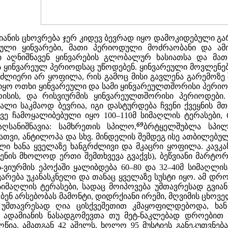
ნის ცხოვრება ჯერ კიდევ ბევრად იყო დამოკიდებული გარ
ლი ყინვარები, მათი პერიოდული მოძრაობანი და ამი
ბი აღნიშნავენ ყინვარების გლობალურ ხასიათსა და მ
 ყინვარეულ პერიოდსაც უწოდებენ. ყინვარეული მოვლენები
 ძლიერი არ ყოფილა, რის გამოც მისი გავლენა გარემოზე 
ყო ოთხი ყინვარეული და სამი ყინვარეულთშორისი პერიოდი. 
რისის, და რისვიურმის ყინვარეულთშორისი პერიოდები.
ალი საკმაოდ ბევრია, იგი დასტურდება ჩვენი ქვეყნის მთ
ვე ჩამოყალიბებული იყო 100–110მ სიმაღლის ტერასებ
69
ღსანიშნავია: სამხრეთის სპილო,
ბრტყელშუბლა სპილ
ათვი, ანტილოპა და სხვ. მინდელის შემდეგ ისე ათბილებუ
ული ხანა ყველაზე ხანგრძლივი და მკაცრი ყოფილა. კავკა
ჩენის მხოლოდ ერთი შემთხვევა გვაქვს), ბეწვიანი მარტორ
-ვიურმის ეპოქაში ყალიბდება 60–80 და 32–40მ სიმაღლის
ვარება უკანასკნელი და თანაც ყველაზე სუსტი იყო. ამ დრ
სიმაღლის ტერასები, სადაც მოიპოვება უმთავრესად გვი
ნ არსებობას მამონტი, დიდრქიანი ირემი, მღვიმის ცხოვე
ნ უმთავრესად ღია ცისქვეშეთით კმაყოფილდებოდა, ხა
ადამიანის ნასადგომევთა თუ მეტ-ნაკლებად დროებით 
ღწია. ამათგან 42 აშელს, ხოლო 95 მუსტიეს განეკუთვნება