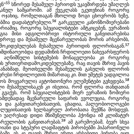
55
ენ”
სწორედ მესამეულ პერიოდს უკავშირდება უმაღლეს
განულ სამყაროში. ამ ქვეკლასს ეკუთვნიან როგორც
ბის ოჯახიც, რომელთაგან მხოლოდ ზოგი ცხოვრობს ხეზე,
56
ებშია დადასტურებული.
გარკვეული კანონზომიერებანი
რიაშიც. როგორც სპეციალისტები ამტკიცებენ, ევრაზიის
ია მისი ადგილობრივი ისტორიული განვითარებისა
ედროვე და მესამეულ მცენარეულობას შორის არსებობს,
57
ოკიდებულებას მესამეული პერიოდის ფლორისაგან.
 მიმდინაოეობდა დედამიწის ჩრდილოეთი ნახევარსფეროს
დ. აღნიშნული სისტემების მონაცვლეობა კი როგორც
ს ურთიერთდამოკიდებულებაზე, რაც თავის მხრივ ჰავის
 თანახმად, მეოთხეულში მესამეულის გასულის ფლორის
რესი ჩრდილოეთის მიმართაც კი. მით უმეტეს უადგილოა
58
ბოს მოყვარული) ავტოხთონური ელემენტები გვხვდება.
ლი მესამეულისაკენ კი ისეთია, რომ ფლორა თანდათან
გვაქვს, რომ სპეციალისტების მიერ ევრაზიის ზომიერი
რამდენადაც მცენარეული საფარის ევოლუცია, როგორც
ა და განვითარებისათვის, ცხადია, პალეობიოლოგები
ოლუციისათვის ხელსაყრელ პირობათა შექმნა მოსდევს.
ში უაღრესად დიდი მნიშვნელობა ჰქონდა იმ კლიმატურ
59
არეულობის განვითარებას.
ამ გარემოებამ, ბევრ სხვა
ლიანი და სტეპური ლადშაფტის პირობებში ჰიპარიონული
ბაში. ეს კი თავის მხრივ ერთი არსებითი პირობა იყო