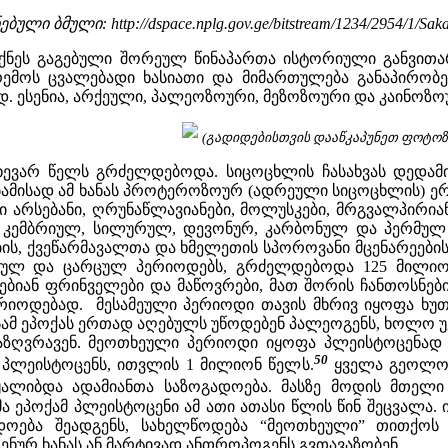
ბული ბმული: http://dspace.nplg.gov.ge/bitstream/1234/2954/1/Sakar
ქნეს გაგებული შორეულ წინაპართა ისტორიული განვითარე
მოს ცვალებადი ხასიათი და მიმართულება განაპირობე
. ესენია, არქეული, პალეოზოური, მეზოზოური და კაინოზო
(გადიდებისთვის დააწკაპუნეთ ფოტოზე 
ევარ წელს გრძელდებოდა. სიცოცხლის ჩასახვას დედამი
ბამისად ამ ხანას პროტეროზოურ (ადრეული სიცოცხლის) ერ
ი არსებანი, ღრუნაწლავიანები, მოლუსკები, მრგვალპირიან
ს კემბრიულ, სილურულ, დევონურ, კარბონულ და პერმუ
ების, ქვეწარმავალთა და ხმელეთის სპოროვანი მცენარეები
ურულ და ცარცულ პერიოდებს, გრძელდებოდა 125 მილიო
ბიან ფრინველები და მაწოვრები, მათ შორის ჩანთოსნები
იოდებად. მესამეული პერიოდი თავის მხრივ იყოფა ხუთ 
სამ ეპოქას ერთად აღებულს უწოდებენ პალეოგენს, ხოლო უ
აზღვრავენ. მეოთხეული პერიოდი იყოფა პლეისტოცენად
50
ა პლეისტოცენს, ითვლის 1 მილიონ წელს.
ყველა გეოლოგი
ოყალიბდა ადამიანთა საზოგადოება. მასზე მოდის მთელი
ეპოქამ პლეისტოცენი ამ ათი ათასი წლის წინ შეცვალა. 
ადოება შეადგენს, სახელწოდება “მეოთხეული” თითქოს
ურ ხანას ან მარტივად ანთროპოგენს გვთავაზობენ.