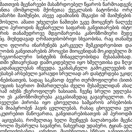
ათთვის მცენარეები მასაზრდოებელ წყაროს წარმოადგენ
ანთა (მომყოლის მქონეთა) ქვეკლასის ბატონობა ორ
არხი მაიმუნები, ასევე ადამიანის მსგავსი იმ მაიმუნე
ამოსული. ამათი უძველესი ნაშთები უკვე მიოცენურ ნალექ
ეული პერიოდის მცენარეული საფარის განვითარების ისტო
ის თანამედროვე მდგომარეობა კანონზომიერი შედეგ
ც. მიუხედავად ღრმათვისობრივი სხვაობისა, რაც თანამ
ლი ფლორა ინარჩუნებს გარკვეულ მემკვიდრეობით დამ
ულობის განვითარების პროცესი მიოცენიდან მოკიდებული
რეგიონალური სისტემის მინაცვლეობისდა შესაბამისა
თში უმთავრესად დამოკიდებული იყო ხმელეთისა და ზღვი
ადანაცვლებას იწვევდა. უკანასკნელი გამოკვლევების
სახებ არსებული ვარაუდი სრულიად არ დასტურდება უკიდუ
ონებისათვის, სადაც საკმაოდ ბევრი თერმოფილური (სით
უციის საერთო მიმართულება ძველი მესამეულიდან ახა
რამ იძენს ქსეროფილურ ხასიათს. ჩვენც სრული უფლება 
ი ეს კანონზომიერება კავკასიაზედაც გავავრცელოთ. 
ირველესი პირობა იყო ცხოველთა სამყაროს არსებობის
ს მიაპყრობენ ჰავის ცვლილებას, რასაც ცხოველთა ევ
აკუთრებით მაწოვართა, განვითარებისათვის ამ პერიოდ
 აცივებას), რომელთაც ხელი შეუწყვეს ბალახოვანი მცენ
ოლი შეასრულა სავანური, ნახევრად უდაბური, ტყიან–ვე
ყვილჩლიქოსანთა, კერძოდ, მცოხნელთა სწრაფ განვითარე