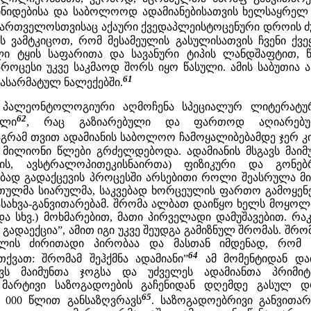
მინიდებისა და საბოლოოდ ადამიანებისათვის ხელსაყრელ
აქართველოსთვისაც აქაური ქვედაპლეისტოცენური დროის ძ
 ვამტკიცოთ, რომ მესამეულის გასულისათვის ჩვენი ქვეყ
ული ტყის საფარითა და სავანური ტიპის ლანდშაფტით,
 პროცესი უკვე საკმაოდ შორს იყო წასული. ამის საბუთია
61
დასარმატულ ნალექებში.
ო პალეონტოლოგიური აღმოჩენა სპეციალურ ლიტერატუ
62
ული
, რაც გაზიარებული და ფართოდ აღიარებუ
მაგრამ თვით ადამიანის საბოლოო ჩამოყალიბებამდე ჯერ კ
ილიონი წლები გრძელდებოდა. ადამიანის მსგავს მაიმ
კის, ავსტრალოპითეკისნაირთა) ფიზიკური და გონებ
ებად გადაქცევის პროცესში არსებითი როლი შეასრულა მი
თულმა სიარულმა, საკვებად ხორცეულის ფართო გამოყენე
ასახვა-განვითარებამ. შრომა ალბათ დაიწყო ხელს მოყო
ა და სხვ.) მოხმარებით, მათი პირველადი დამუშავებით. რაკ
გადაექცია”, ამით იგი უკვე შეუდგა გამიზნულ შრომას. შრომ
ხლის ძირითადი პირობაა და მასთან იმდენად, რომ 
64
ქვათ: შრომამ შეჰქმნა ადამიანი”
ამ მომენტიდან დ
ავს მაიმუნთა ჯოგსა და უძველეს ადამიანთა პრიმი
 მარტივი საზოგადოების გაჩენიდან დღემდე გასულ 
65
00 000 წლით განსაზღვრავს
. საზოგადოებრივი განვითარ