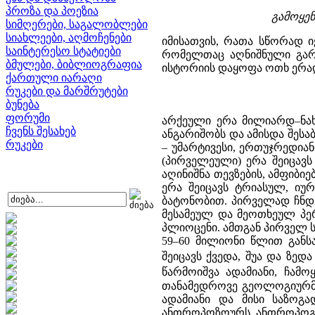
პროზა და პოეზია
გამოყენე
სიმღერები, საგალობლები
სიახლეები, აღმოჩენები
იმისათვის, რათა სწორად ი
საინტერესო სტატიები
რომელთაც აღნიშნული გარე
ბმულები, ბიბლიოგრაფია
ისტორიის დაყოფა ოთხ ერად
ქართული იარაღი
რუკები და მარშრუტები
ბუნება
ფორუმი
არქეული ერა მილიარდ–ნახ
ჩვენს შესახებ
ანგარიშობს და ამისდა შესა
რუკები
– უმარტივესი, ერთუჯრედიან
(პირველეული) ერა შეიცავ
აღინიშნა თევზების, ამფიბი
ერა შეიცავს ტრიასულ, ი
ბატონობით. პირველად ჩნდე
მესამეულ და მეოთხეულ პერ
პლიოცენი. ამთგან პირველ 
59–60 მილიონი წლით განს
შეიცავს ქვედა, შუა და ზედ
წარმოიშვა ადამიანი, ჩამ
თანამედროვე გეოლოგიურმა 
ადამიანი და მისი საზოგ
ანთროპოზოურს, ანთროპოგენ