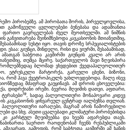
ემო პირობებზე. ამ პირობათა შორის, პირველყოვლისა,
თ გამოწვეული ცვლილებები ბუნებასა და ადამიანთა
ათ ფართო გავრცელებას ძველ მეოთხეულში. ამ ნიშნის
ს განვითარება შეინიშნებოდა კავკასიონის მთიანეთშიც,
შესაბამისად სუსტი იყო. თავის დროზე სრპეციალისტების
ესაა: გიუნცი, მინდელი, რისი და ვიურმი, შესაბამისად,
 ამათგან საბჭოთა კავშირში გიუნცის კვალი არ არის
იანეთშიც, თუმცა მცირე. საქართველოს შავი ზღვისპირა
ი, რომლებზედაც ბლომად ვხვდებით ქვედაპალეოლითურ
ო, ეტრუსკული მარტორქა, გარეული ცხენი, ბიზონი,
ლა, რომ ჰავა ქვეტროპიკულს უახლოვდებოდა. მალე ისევ
სიონზედაც მძაფრად გაუყინავს. ამ დროის ცხოველებია:
ქა, დიდრქიანი ირემი. ბევრია მღვიმის დათვი, აფთარი,
70
 ტერასები
, სადაც პალეოლითური მონაპოვარი კიდევ
ოის კავკასიონის ყინვარეულ ცენტრად იალბუზსა თვლიან.
ან პალეოლითური იარაღები, მაგრამ არის ჩამორეცხილი
ლები და სხვ. ასეთი ცვალებადი კლიმატური პირობებისდა
ნ კი კარსტულ მღვიმეებსა და ხეებს აფარებდა თავს.
ნაბინართა საერთო რაოდენობამ ჩვენს რესპუბლიკაში
. ამგვარად, გამოდის, რომ საბჭოთა კავშირში ამ ხანის