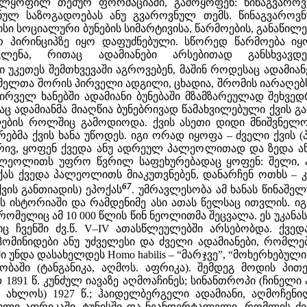
ველყოფილ თემურ ფორმაციაში, გამოყოფენ: წინაგვარო
ნულ საზოგადოებას ანუ გვაროვნულ თემს. წინაგვაროვ
ისი სოციალური ბუნების სიმარტივისა, წარმოების, განაწილე
 პირინციპზე იყო დაფუძნებული. სწორედ წარმოება იყ
ლენა, რითაც ადამიანები არსებითად განსხვავდე
ი უკეთეს შემთხვევაში აგროვებენ, მაშინ როდესაც ადამიან
მელთა შორის პირველი ადგილი, ცხადია, შრომის იარაღებს
პირველ ხანებში ადამიანი ბუნებაში მზამზარეულად შეხვე
აც ადამიანმა მიაღწია ბუნებრივად წამახვილებული ქვის გა
ლების როლშიც გამოდიოდა. ქვის ასეთი დიდი მნიშვნელო
ებმა ქვის ხანა უწოდეს. იგი ორად იყოფა – ძველი ქვის 
მხრივ, ყოფენ ქვედა ანუ ადრეულ პალეოლითად და ზედა ა
ალეოლითს უფრო წვრილ საფეხურებადაც ყოფენ: შელი, აშ
ქას ქვედა პალეოლითს მიაკუთვნებენ, დანარჩენ ოთხს – კ
67
ვის განთიადის) ეპოქას
. უმრავლესობა ამ ხანას წინაშ
ის ისტორიაში და რამდენიმე ასი ათას წელსაც ითვლის. ი
რომელიც ამ 10 000 წლის წინ ნეოლითმა შეცვალა. ეს უკანა
იც ჩვენში ძვ.წ. V–IV ათასწლეულებში არსებობდა. ქ
ინიდები ანუ უძველესი და ძველი ადამიანები, რომლე
ი უნდა დასახელდეს Homo habilis – “მარჯვე”, “მოხერხებულ
ბაში (ტანგანიკა, აღმოს. აფრიკა). შემდეგ მოდის პით
891 წ. კუნძულ იავაზე აღმოაჩინეს; სინანთროპი (ჩინელი 
ნ ახლოს) 1927 წ.; ჰაიდელბერგელი ადამიანი, აღმოჩენი
ლი აფრიკაში, ტუნისში და ნეანდერტალელი, რომლის ძვლე