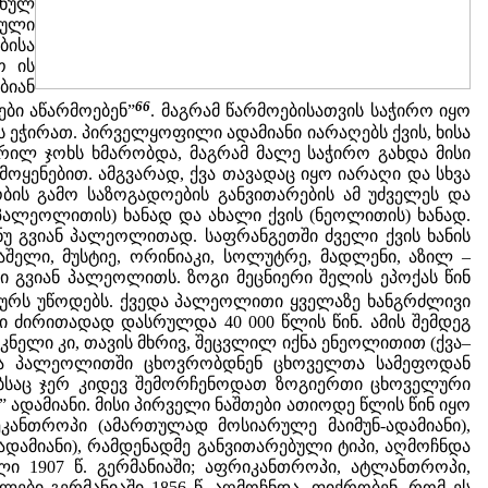
ვნულ
ნული
ბისა
ო ის
ბიან
66
ები აწარმოებენ”
. მაგრამ წარმოებისათვის საჭირო იყო
 ეჭირათ. პირველყოფილი ადამიანი იარაღებს ქვის, ხისა
დრილ ჯოხს ხმარობდა, მაგრამ მალე საჭირო გახდა მისი
მოყენებით. ამგვარად, ქვა თავადაც იყო იარაღი და სხვა
ბის გამო საზოგადოების განვითარების ამ უძველეს და
(პალეოლითის) ხანად და ახალი ქვის (ნეოლითის) ხანად.
ნუ გვიან პალეოლითად. საფრანგეთში ძველი ქვის ხანის
ელი, მუსტიე, ორინიაკი, სოლუტრე, მადლენი, აზილ –
ი გვიან პალეოლითს. ზოგი მეცნიერი შელის ეპოქას წინ
ელურს უწოდებს. ქვედა პალეოლითი ყველაზე ხანგრძლივი
გი ძირითადად დასრულდა 40 000 წლის წინ. ამის შემდეგ
სკნელი კი, თავის მხრივ, შეცვლილ იქნა ენეოლითით (ქვა–
ვედა პალეოლითში ცხოვრობდნენ ცხოველთა სამეფოდან
ბსაც ჯერ კიდევ შემორჩენოდათ ზოგიერთი ცხოველური
ი” ადამიანი. მისი პირველი ნაშთები ათიოდე წლის წინ იყო
ეკანთროპი (ამართულად მოსიარულე მაიმუნ-ადამიანი),
ადამიანი), რამდენადმე განვითარებული ტიპი, აღმოჩნდა
ლი 1907 წ. გერმანიაში; აფრიკანთროპი, ატლანთროპი,
ბი გერმანიაში 1856 წ. აღმოჩნდა. ფიქრობენ, რომ ეს