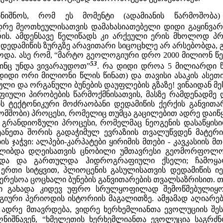
ნიშნოს, რომ ეს მომენტი (ადამიანის წარმოშობ
დრე მეოთხეულისათვის დამახასიათებელი დიდი გაყინვარე
რის. ამდენსავე წელიწადს კი არქეული ერის მხოლოდ 
 დედამიწის ზურგზე არავითარი სიცოცხლე არ არსებობდა, 
და. ასე რომ, “მარტო გეოლოგიური დრო 2000 მილიონ წელი
53
ინც უნდა ვივარაუდოთ”
. რა დიდი დროა 5 მილიარდი წ
 დიდი ორი მილიონი წლის წინათ) და თავისი ასაკის ასეთ
ული და ორგანული ბუნების დაუფლების გზაზე! ვინაიდან მ
იული პირობების წარმოქმნისათვის, მასზე რამდენადმე 
 ტექტონიკური მოძრაობანი დედამიწის ქერქის განვითარ
ომშობი) პროცესი, რომელიც თუმცა გაცილებით ადრე დაიწყ
ეს გრანდიოზული პროცესი, რომელმაც ნეოგენის დასაწყის
ეანეთა შორის გადაჭიმულ ევრაზიის თვალუწვდენ მატერი
ის ჯაჭვი: ალპები-კარპატები ყირიმის მთები - კავკასიის 
ლიბდა დღეისათვის ცნობილი უმთავრესი გეომორფოლოგი
რდა და გართულდა ჰიდროგრაფიული ქსელი; ჩამოყა
ერთი სიტყვით, პლიოცენის გასულისათვის დედამიწის იე
ერესოა ცოცხალი ბუნების განვითარების თვალსაზრისით.
ლი გახადა კიდევ უფრო სრულყოფილად შემოწმებულიყო
იური პერიოდის ისტორიის მაგალითზე. ამჟამად აღიარებ
ადრე მთავრდება, ვიდრე ხერხემლიანთა ევოლუციის შესაბ
ნიშნავენ, “ხმელეთის ხერხემლიანთა ევოლუცია საგრძ