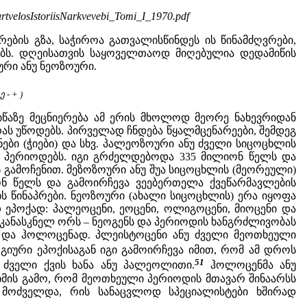
tvelosIstoriisNarkvevebi_Tomi_I_1970.pdf
ბის გზა, საჭიროა გათვალისწინდეს ის წინამძღვრები,
ბს. დღეისათვის საყოველთაოდ მიღებულია დედამიწის
ური ანუ ნეოზოური.
- + )
წაზე მეცნიერება ამ ერის მხოლოდ მეორე ნახევრიდან
ას უწოდებს. პირველად ჩნდება წყალმცენარეები, შემდეგ
ები (ჭიები) და სხვ. პალეოზოური ანუ ძველი სიცოცხლის
ლ პერიოდებს. იგი გრძელდებოდა 335 მილიონ წელს და
ს გამოჩენით. მეზოზოური ანუ შუა სიცოცხლის (მეორეული)
ნ წელს და გამოირჩევა ვეებერთელა ქვეწარმავლების
ს წინაპრები. ნეოზოური (ახალი სიცოცხლის) ერა იყოფა
ეპოქად: პალეოცენი, ეოცენი, ოლიგოცენი, მიოცენი და
კანასკნელ ორს – ნეოგენს და პერიოდის ხანგრძლივობას
 და ჰოლოცენად. პლეისტოცენი ანუ ძველი მეოთხეული
ური ეპოქისაგან იგი გამოირჩევა იმით, რომ ამ დროს
51
 ძველი ქვის ხანა ანუ პალეოლითი.
ჰოლოცენმა ანუ
იმის გამო, რომ მეოთხეული პერიოდის მთავარ შინაარსს
 მოძველდა, რის სანაცვლოდ სპეციალისტები ხშირად