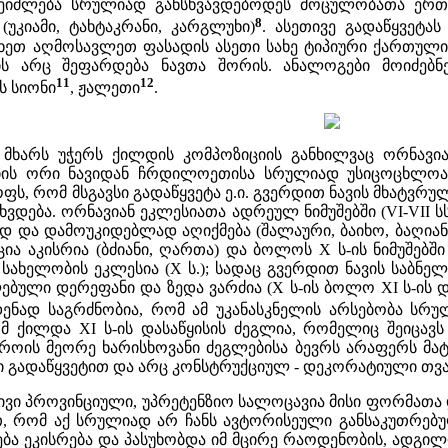
 შეიძლება სრულიად განსხვავდებოდეს მოცულობათა ერთ
8
(უკიამი, ტახტაკრანი, კარგლუხი)
. ასეთივე გადაწყვეტას
ხეთ აღმოსავლეთ ფასადის ასეთი სახე ტიპიური ქართულ
ს არც შეფარდება ნავთა შორის. ანალოგები მოიძებნებ
11
12
ს სიონი
, ჟალეთი
.
ს მხარს უჭერს ქილდის კომპოზიციის განხილვაც ორნავ
სიის ორი ნავიდან ჩრდილოეთისა სრულიად უსიცოცხლოა 
ოფს, რომ მსგავსი გადაწყვეტა ე.ი. გვერდით ნავის მხატვ
გვხვდება. ორნავიან ეკლესიათა ადრეულ ნიმუშებში (VI-VI
და დამოუკიდებლად აღიქმება (შალაური, ბაიხო, ბაღიანთკარ
ია აკისრია (ბძიანი, ღართა) და ბოლოს X ს-ის ნიმუშებშ
ს სახელობის ეკლესია (X ს.); სადაც გვერდით ნავის საბნ
ბული დერეფანი და ზედა ვარძია (X ს-ის ბოლო XI ს-ის დ
დენად საგრძნობია, რომ ამ უკანასკნელის არსებობა სრ
მ ქილდა XI ს-ის დასაწყისის ძეგლია, რომელიც შეიცავ
როის მეორე ხარისხოვანი ძეგლებისა ბევრს არაფერს მატ
ი გადაწყვეტით და არც კონსტრუქციულ - დეკორატიული თვ
ვი პროვინციული, უპრეტენზიო სალოცავია მისი ფორმათა დ
თ, რომ აქ სრულიად არ ჩანს ავტორისეული განსაკუთრებ
ბა ეკისრება და პასუხობდა იმ მცირე რაოდენობის, ადგი