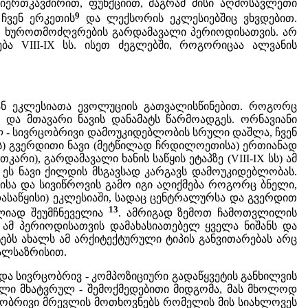
იერთკავშირით, ფუნქციით, მაგრამ მისი აღმოსავლეთი
9
 ჩვენ ერკეთის
და ლექსორის ეკლესიებშიც ვხვდებით.
ი ხუროთმოძღვრების გარდამავალი პერიოდისათვის. არ
ა VIII-IX სს. ისეთ ძეგლებში, როგორიცაა ალვანის
იან ეკლესიათა ევოლუციის გათვალისწინებით. როგორც
და მთავარი ნავის დანამატს წარმოადგეს. ორნავიანი
რულ - სივრცობრივი დამოუკიდებლობის სრული დაშლა, ჩვენ
I სს) გვერდითი ნავი (მეტწილად ჩრდილოეთისა) ერთიანად
ი), გარდამავალი ხანის საწყის ეტაპზე (VIII-IX სს) ამ
ი ეს ნავი ქილდის მსგავსად კარგავს დამოუკიდებლობას.
ელისა და სივიწროვის გამო იგი აღიქმება როგორც ბნელი,
ასაწყისი) ეკლესიაში, სადაც ცენტრალურსა და გვერდით
13
ულიად შეუმჩნეველია
. ამრიგად ზემოთ ჩამოთვლილის
ს ამ პერიოდისათვის დამახასიათებელ ყველა ნიშანს და
ებს ახალს ამ არქიტექტურული ტიპის განვითარებას არც
ალსაზრისით.
ა სივრცობრივ - კომპოზიციური გადაწყვეტის განხილვის
ული მხატვრულ - შემოქმედებითი მიდგომა, მას მხოლოდ
ლობრივი მრევლის მოთხოვნებს რომელის მის სიახლოვეს