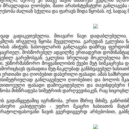
აჭრილი, მეორე კი ამავე ნავის სამხრეთ კედლის აღმ
ი მრავლადაა ღიობები, მათი არასისტემატური განლაგება 
ესობა ძალიან სქელია და ფარავს შიდა წყობას. იქ, სადაც
ოვად გადაკეთებულია. მთავარი ნავი დადაბლებულია.
მლის ირგვლივ წყობა შეცვლილია. გარედან ეკლესია ნა
ს ანიჭებს. ნასოფლარის განლაგება დამრეც ფერდობზე,
მ უკაცრიელ, მოსწორებულ ადგილზე ერთადერთ დომინანტად
ენილ გარემოსგან. ეკლესია სრულიად მოკლებულია მორ
, უსწორმასწორო მოყვანილობის ქვები მეტ სიმკაცრესა და
ამორიცხავს ფასადთა მეტ-ნაკლებად განსხვავებულ ხასია
ერთიანი და ღიობებით დასერილი ფასადი. ამას სამხრეთ
 ასიმეტრიულად განლაგებული ღიობებით) და ბოლოს მკა
, თითოეული ფასადი დამოუკიდებელი და თავისდებური ხა
ნობა მისწრაფება სიმეტრიის დარღვევისაკენ, რაც სიცოცხლეს
ის გადაწყვეტაშიც იგრძნობა. ერთი მხრივ მძიმე, განრთ
მასიური კაპიტელები - უფრო მკაცრი ხასიათის მატ
რატოლფასოვანი ნავის გვერდიგვერდ არსებობით, გაბნ