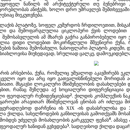
ანუყოფელ ნაწილს იმ არქიტექტურული თუ ბუნებრივი 
ეორებლობას ანიჭებს, ხოლო დრო უმრავლეს შემთხვევაში 
ესიაც მიეკუთვნება.
აქის პლატოზე, სოფელ კუმურდოს ჩრდილოეთით, მისგან 6-7
ლი და შემოფარგლულია ციკლოპური ქვის ლოდებით ნა
. შემოსასვლელის ამ მხარეს გაჭრა განპირობებული იყო
ლია დიდი ლოდებით მოკირწყლული მშვენიერი ქუჩა, 
ზების ნაშთია შემონახული. ნასოფლარი პლატოს კიდეში, 
ა სიახლოვისა მიუხედავად, სრულიად ცალკე, დამოუკიდებლა
არის არსებობა, ქუჩა, რომელიც უშუალოდ აკავშირებს ე
ველო იყო და არც იყო გათვალისწინებული შორიდან აღს
სიათი. მსგავსი ლოკალური მნიშვნელობის დასახლებები და
ბით, რამაც შეზღუდა აქ სოციალური დიფერენციაცია დ
2
ელი ფეოდალურ რეზიდენციებად
. ქილდის კომპლექსის ნა
აროები არავითარ მნიშვნელოვან ცნობას არ იძლევა მის 
ყურადღებოდ დარჩენია ის XIX -ის დასასრულისა და XX 
ლა ქილდა, სახელწოდების განხილვისას გამოთქვამს მოსაზ
4
წმობდეს უძველეს მოსახლეობის გარკვეულ ფენას
. ამასვ
5
 ფეოდალურ ხანიდან გვხვდება
. სადღეისოდ ქილდა დაცარი