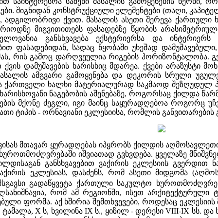
თ საინტერესოა საშენი მასალის გამოყენების ხერხი, რო
ები. შიგნიდან კონსტრუქციული ელემენტები (თაღი, კაპიტე
ი, ადგილობრივი ქვით. მასალის ასეთი შერევა ქართული
პერიოდზე მიგვითითებს ფასადებზე წყობის არასიმეტრიუ
ვნელოვანია განსხვავება ექსტერიერსა და ინტერიერ
ბით ფასადებიდან, სადაც წყობაში უხეშად დამუშავებული,
, რის გამოც დარღვეულია რიგების ჰორიზონტალობა. გვხვდ
 ქვის დამუშავების ხარისხიც მდარეა. ქვები არაზუსტი მ
 მასალის ამგვარი გამოყენება და დეკორის სრული უგულ
ოცა ქართველი ხალხი მატერიალურად საკმაოდ შეზღუდულ 
არისხოვანი ნაგებობის აშენებაზე, როგორსაც ქილდა წარმ
ის მქონე ძეგლი, იგი მაინც საყურადღებოა როგორც უჩვ
იათი ტიპის - ორნავიანი ეკლესიისა, რომლის განვითარების
ვისას მთავარ ყურადღებას იპყრობს ქილდის აღმოსავლეთი ფ
ხუროთმოძღვრებაში იშვიათად გვხვდება. ყველაზე მნიშვნელ
 ქილდისაგან განსხვავებით ვაქირის ეკლესიის გვერდით 
აქირის ეკლესიას, დასძენს, რომ ასეთი მიდგომა (აღმ
 მსგავსი გადაწყვეტა ქართული საკულტო ხუროთმოძღვრე
ღსანიშნავია, რომ ამ რეგიონში, ისეთ არქიტექტურული 
ებული ფორმა. აქ ხშირია შემთხვევები, როდესაც ეკლესიის
. ტამალა, X ს, ხვილინა IX ს., ყიზილ - დერესი VIII-IX სს. 