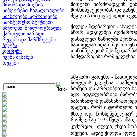
მათგანი წარმოადგენს გ
პროზა და პოეზია
მომხიბვლელობას და განუმ
სიმღერები, საგალობლები
ძეგლთა რიცხვს ქილდის ეკლ
სიახლეები, აღმოჩენები
საინტერესო სტატიები
ქილდა მდებარეობს ახალქალ
ბმულები, ბიბლიოგრაფია
სწორ ადგილზეა აღმართუ
ქართული იარაღი
დასავლეთ ნაწილში ჰქონია
რუკები და მარშრუტები
ნასოფლარიდან შემორჩენი
ბუნება
დანიშნულების მქონე დარბა
ფორუმი
ჩამჯდარი, ისე რომ ეკლესი
ჩვენს შესახებ
რუკები
ამგვარი გარემო - ნასოფლ
სოფლის ეკლესია - სამლოც
ზომები და პროვინციული ხა
იყო ადგილობრივი პირობე
ბარისათვის დამახასიათებ
ფაქტიც, რომ ისტორიული წყ
3
მხოლოდ მოხსენებულია)
უ
რომელმაც 1933 წელს ინახუ
კუმურდო, სულდა, უნდა მო
რუქები, სადაც ქილდა ადრე