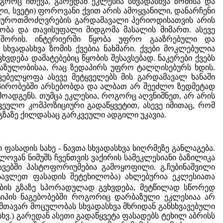
გორც ითქვა, გარედან ეკლესია სხვადასხვა ზომისა და
ლი, სვეტი) ფოროვანი ქვით არის ამოყვანილი, დანარჩენი
 ხუროთმოძღვრების გარდამავალი პერიოდისათვის არის
ლობა და თავისუფალი მიდგომა მასალის მიმართ. ასევე
ს შორის. ინტერიერში წყობა უფრო გააზრებული და
 სხვადასხვა ზომის ქვებია ნახმარი. ქვები მოკლებულია
ება დამატებებიც წყობის შესავსებად. ნაკერები ქვებს
ოხაზულობისაა, რაც ზედაპირს უფრო ტალღისებურს ხდის.
ვებელყოფა ასევე მეტყველებს მის გარდამავალ ხანაში
პირობებში არსებობდა და ალბათ არ შეეძლო ზედმეტად
ოადგენს. თუმცა ეკლესია, როგორც აღვნიშნეთ, არ არის
ეულო კომპოზიციური გადაწყვეტით, ასევე იმითაც, რომ
 გზაზე ქილდასაც გარკვეული ადგილი უკავია.
ასადის სახე - ნავთა სხვადასხვა სიღრმეზე განლაგება.
ოვან ნიმუშს ჩვენთვის ვაქირის სამეკლესიანი ბაზილიკა
ნავებში პასტოფორიუმებია გამოყოფილი. გ.ჩუბინაშვილი
ოსავლეთ ფასადის შეტეხილობა) ახლებურია ეკლესიათა
ბის გზაზე სპორადულად გვხვდება, მეტწილად სწორედ
ტიპის ნაგებობებში როგორიც დარბაზული ეკლესიაა არ
 მთავარ მოცულობას სხვადასხვა მხრიდან განსხვავებული
და სხვ.) გარედან ასეთი გადაწყვეტა ფასადებს ტეხილ აბრისს