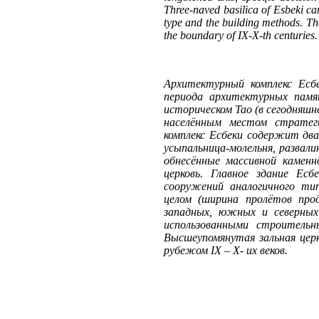
Three-naved basilica of Esbeki can
type and the building methods. Th
the boundary of IX-X-th centuries.
Архитектурный комплекс Есб
периода архитектурных памя
историческом Тао (в сегодняшне
населённым местом стратеги
комплекс Есбеки содержит два 
усыпальница-мoлельня, развалин
обнесённые массивной каменн
церковь. Главное здание Ес
сооружений аналогичного тип
целом (ширина пролётов про
западных, южных и северных
использованными строитель
Высшеупомянутая зальная це
рубежом IX – X- их веков.