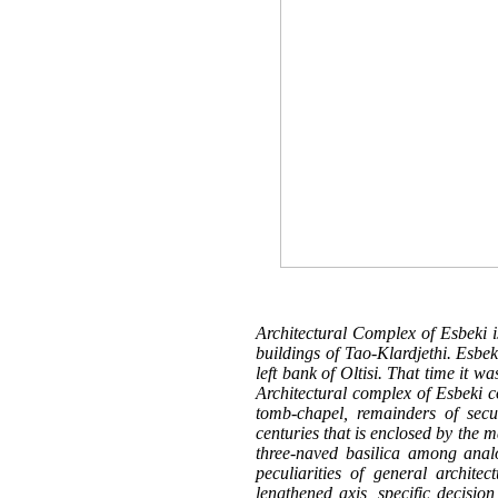
Architectural Complex of Esbeki is
buildings of Tao-Klardjethi. Esbeki
left bank of Oltisi. That time it w
Architectural complex of Esbeki co
tomb-chapel, remainders of secu
centuries that is enclosed by the 
three-naved basilica among anal
peculiarities of general archite
lengthened axis, specific decisio