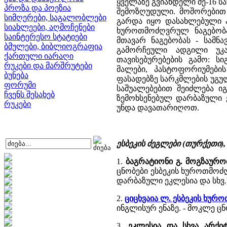
ყველაზე გვიანდელი მე-16 სა
პროზა და პოეზია
შემოზღუდული. მოშორებით 
სიმღერები, საგალობლები
გარდა იყო დასახლებული 
სიახლეები, აღმოჩენები
ხუროთმოძღვრულ ნაგებობა
საინტერესო სტატიები
მთავარ ნაგებობას - სამნ
ბმულები, ბიბლიოგრაფია
გამორჩეული ადგილი უკა
ქართული იარაღი
თავისებურებების გამო: ს
რუკები და მარშრუტები
მალები, პასტოფორიუმები
ბუნება
ფასადებზე სარკმლების უგუ
ფორუმი
საშუალებებით შეიძლება იგ
ჩვენს შესახებ
ზემოხსენებულ დარბაზული ე
რუკები
უნდა დავათარიღოთ.
ესბეკის ძეგლები (თურქეთი)
1.
ბაგრატიონი გ. მოგზაურო
ცნობები ესბეკის ხუროთმოძ
დარბაზული ეკლესია და სხვ.)
2.
ციცხვაია ლ. ესბეკის ხუ
ინგლისურ ენაზე. - მოკლე ცნო
3.
ეკლესია და სხვა არქიტ