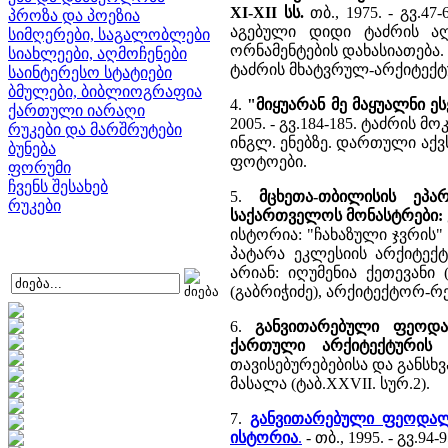
XI-XII სს.
თბ., 1975. - გვ.4
პროზა და პოეზია
აგებული დიდი ტაძრის აღ
სიმღერები, საგალობლები
ორნამენტების დახასიათება. 3
სიახლეები, აღმოჩენები
ტაძრის მხატვრულ-არქიტექტ
საინტერესო სტატიები
ბმულები, ბიბლიოგრაფია
4.
"მიყუარან მე მაყუალნი ე
ქართული იარაღი
2005. - გვ.184-185. ტაძრი
რუკები და მარშრუტები
ინგლ. ენებზე. დართული აქ
ბუნება
ფოტოები.
ფორუმი
ჩვენს შესახებ
5.
მცხეთა-თბილისის ეპა
რუკები
საქართველოს მონასტრები:
ისტორია: "ჩახაზული ჯვრის"
პატარა ეკლესიის არქიტექ
არიან: იღუმენია ქეთევანი
(გაბრიჭიძე), არქიტექტორ-რ
6.
განვითარებული ფეოდალ
ქართული არქიტექტურის 
თავისებურებებისა და განსხ
მასალა (ტაბ.XXVII. სურ.2).
7.
განვითარებული ფეოდალი
ისტორია
.
- თბ., 1995. - გვ.