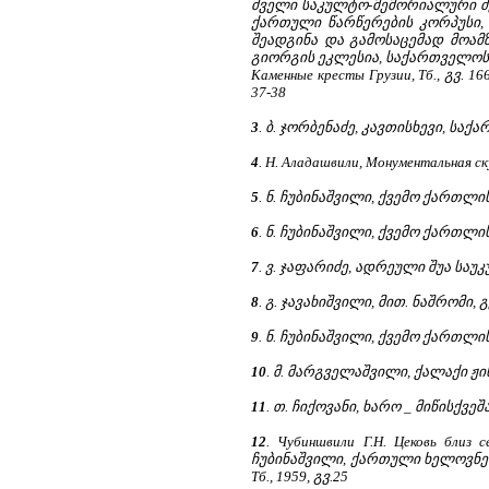
ძველი საკულტო-მემორიალური ძეგლებ
ქართული წარწერების კორპუსი, 
შეადგინა და გამოსაცემად მოამზა
გიორგის ეკლესია, საქართველოს ი
Каменные кресты Грузии, Тб., გვ.
37-38
3
. ბ. ჯორბენაძე, კავთისხევი, სა
4
. Н. Аладашвили, Монументальная ску
5
. ნ. ჩუბინაშვილი, ქვემო ქართლის 
6
. ნ. ჩუბინაშვილი, ქვემო ქართლის 
7
. ვ. ჯაფარიძე, ადრეული შუა საუ
8
. გ. ჯავახიშვილი, მით. ნაშრომი, გ
9
. ნ. ჩუბინაშვილი, ქვემო ქართლის 
10
. მ. მარგველაშვილი, ქალაქი ჟი
11
. თ. ჩიქოვანი, ხარო _ მიწისქვეშა
12
. Чубиншвили Г.Н. Цековь близ с
ჩუბინაშვილი, ქართული ხელოვნების 
Тб., 1959, გვ.25