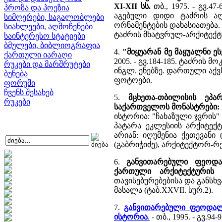
XI-XII სს.
თბ., 1975. - გვ.4
პროზა და პოეზია
აგებული დიდი ტაძრის აღ
სიმღერები, საგალობლები
ორნამენტების დახასიათება. 3
სიახლეები, აღმოჩენები
ტაძრის მხატვრულ-არქიტექტ
საინტერესო სტატიები
ბმულები, ბიბლიოგრაფია
4.
"მიყუარან მე მაყუალნი ე
ქართული იარაღი
2005. - გვ.184-185. ტაძრი
რუკები და მარშრუტები
ინგლ. ენებზე. დართული აქ
ბუნება
ფოტოები.
ფორუმი
ჩვენს შესახებ
5.
მცხეთა-თბილისის ეპა
რუკები
საქართველოს მონასტრები:
ისტორია: "ჩახაზული ჯვრის"
პატარა ეკლესიის არქიტექ
არიან: იღუმენია ქეთევანი
(გაბრიჭიძე), არქიტექტორ-რ
6.
განვითარებული ფეოდალ
ქართული არქიტექტურის 
თავისებურებებისა და განსხ
მასალა (ტაბ.XXVII. სურ.2).
7.
განვითარებული ფეოდალი
ისტორია
.
- თბ., 1995. - გვ.