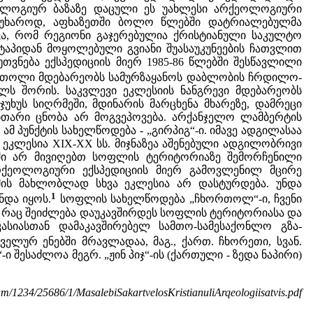
ოლოგიურ ბაზაზე დაცული ეს უახლესი არქეოლოგიური
მწუხაროდ, აფხაზეთში ბოლო წლებში დატრიალებულმა
კვა, რომ რეგიონი გაჯერებულია ქრისტიანული საკულტო
აპიდან მოყოლებული გვიანი შუასაუკუნეების ჩათვლით
თვნება ექსპედიციის მიერ 1985-86 წლებში შესწავლილი
თოლი მდებარეობს სამურზაყანოს დაბლობის ჩრდილო-
ლს შორის. საკვლევი ეკლესიის ნანგრევი მდებარეობს
უხუს სიღრმეში, მდინარის მარცხენა მხარეზე, დამრეცი
ვითარი ცნობა არ მოგვეპოვება. არქანჯელო ლამბერტის
ამ პუნქტის სახელწოდება - „გირპიგ“-ი. იმავე ადგილასაა
 ეკლესია XIX-XX სს. მიჯნაზეა აშენებული ადგილობრივი
აში არ მივიღებთ სოფლის ტერიტორიაზე შემორჩენილი
 არქეოლოგიური ექსპედიციის მიერ გამოვლენილ მცირე
ის მახლობლად სხვა ეკლესია არ დასტურდება. უნდა
1
ნდა იყოს.
სოფლის სახელწოდება „ჩხორთოლ“-ი, ჩვენი
 რაც შეიძლება დაუკავშირდეს სოფლის ტერიტორიასა და
სიასთან დამაკავშირებელ სამთო-სამესაქონლო გზა-
ელურ ენებში მრავლადაა, მაგ., ქართ. ჩხორეთი, სვან.
 შესაძლოა მეგრ. „ჟინ პიჯ“-ის (ქართული - ზედა ნაპირი)
am/1234/25686/1/MasalebiSakartvelosKristianuliArqeologiisatvis.pdf