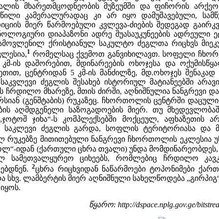
ალის მხარეთმცოდნეობის მუზეუმში და ფიჩორის არქე
წილი კამერალურადაც კი არ იყო დამუშავებული, სა
ედიციის მიერ წარმოებული კვლევა-ძიების შედეგად გაირ
ლოგიური დიაპაზონი ადრე შუასაუკუნეების ადრეული ეტ
გამოვლენილ ქრისტიანულ საკულტო ძეგლთა რიცხვს მიეკუ
1
ლესია,
რომელსაც ქვემოთ განვიხილავთ. სოფელი ჩხორ
კმ-ის დაშორებით, მდინარეების ოხოჯესა და ოქუმისწყა
, ცენტრიდან 5 კმ-ის მანძილზე, მდ.ოხოჯეს შენაკად ჯ
. საკვლევი ძეგლის შესახებ ისტორიულ მატიანეებში არა
ს ჩრდილო მხარეზე, მთის ძირში, აღნიშნულია ნანგრევი და 
რსიან (გენშტაბის) რუკაზეც. ჩხორთოლის ცენტრში დაცული
ობის აღმდგენელი საზოგადოების მიერ. თუ მხედევლობ
ა „ჯოტოშ ჯიხა“-ს კომპლექსებში მოქცეულ, აფხაზეთის
, საკლევი ძეგლის გარდა, სოფლის ტერიტორიასა და მ
ლ რუკებზე მითითებული ნანგრევი ჩხორთოლის ეკლესია უ
ლ“-იდან (ქართული ცხრა თვალი) უნდა მომდინარეობდეს,
ილ სამეთვალყურეო ციხეებს, რომლებიც ჩრდილო კავკა
2
ებდნენ.
ცხრა რიცხვიდან ნაწარმოები ტოპონიმები ქართვ
ა სხვ. ლამბერტის მიერ აღნიშნული სახელწოდება „გირპიგ“-ი
იყოს.
წყარო: http://dspace.nplg.gov.ge/bitstre