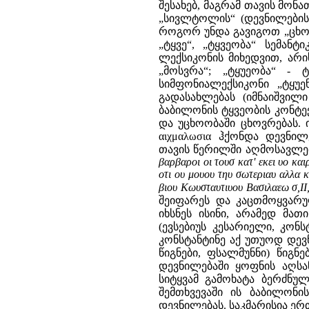
შესახებ, მაგრამ თავის მო
„სივლტოლის“ (დევნილების)
როგორ უნდა გავიგოთ „ცხოვრ
„ტყვე“, „ტყვეობა“ სემან
ლექსიკონის მიხედვით, არის
„მოსვრა“; „ტყუეობა“ - 
სიმფონიალექსიკონი „ტყუ
გადასახლებას (იმნაიშვილ
ბაბილონის ტყვეობის კონტე
და უცხოობაში ცხოვრებას. 
αιχμαλωσια ჰქონდა დევნი
თავის წერილში აღმოსავლეთ
βαρβαροι οι τουσ κατ' εκει υο κ
οτι ου μουου τηυ σωτεριαυ αλλα κ
βιου Κωυσταυτιυου Βασιλαεω σ,II
შეიფარეს და კაცთმოყვარუ
იხსნეს ისინი, არამედ მათ
(ევსებიუს კესარიელი, კონსტ
კონსტანტინე აქ უთუოდ დევ
წიგნები, ფსალმუნნი) წიგნ
დევნილებაში ყოფნის აღსან
სიტყვამ გამოხატა ბერძნულ
შემთხვევაში ის ბაბილონი
დევნილებას. საკმარისია ერ