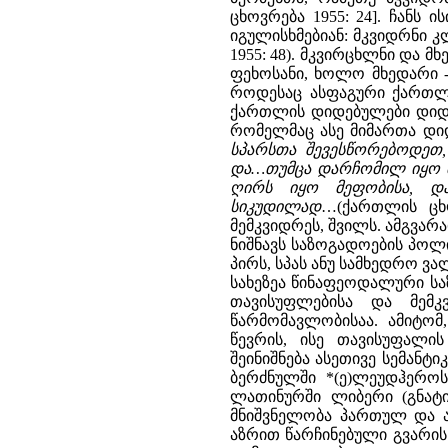
ცხოვრება 1955: 24]. ჩანს
იგულისხმებიან: მკვიდრნი კ
1955: 48). მკვირცხლნი და მ
ფეხოსანი, ხოლო მხედარი -
როდესაც ასფაგური ქართლი
ქართლის დიდებულები დიდ ს
რომელმაც ასე მიმართა დი
სპარსთა შევესწორებოდეთ,
და…თუმცა დარჩომილ იყო მკ
ღირს იყო მეფობისა, დავ
სიკუდილად
…(ქართლის ცხო
მემკვიდრეს, შვილს. ამგვარ
ნიშნავს საზოგადოების პოლ
პირს, სპას ანუ სამხედრო ვ
სახეზეა წინაფეოდალური სა
თავისუფლებისა და მემკ
წარმომავლობისაა. ამიტომ
წევრის, ისე თავისუფალი
შეინიშნება ასეთივე სემანტ
ბერძნულში *(ე)ლეუდჰერო
ლათინურში ლიბერი (გნატი)
მნიშვნელობა პართულ და ად
აზრით წარჩინებული გვარის 