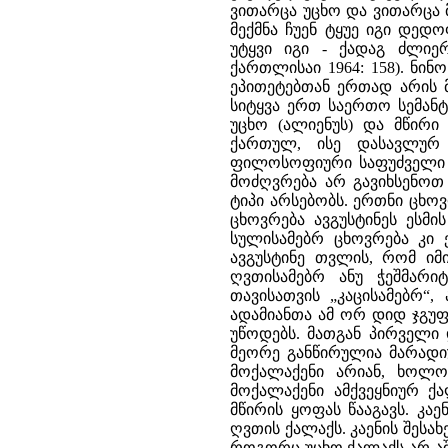
ვითარცა უცხო და ვითარცა მ
მექმნა ჩუენ ტყუე იგი დედ
უტყვი იგი - ქადაგ ძლიე
ქართლისაი 1964: 158). ნი
ეპითეტებთან ერთად არის მო
სიტყვა ერთ საერთო სემანტ
უცხო (ალიენუს) და მწირი
ქართულ, ისე დასავლურ 
ფილოსოფიური საფუძველი ა
მოძღვრება არ გავიხსენოთ 
ტიპი არსებობს. ერთნი ცხო
ცხოვრება ავგუსტინეს ესმ
სულისამებრ ცხოვრება კი ე
ავგუსტინე თვლის, რომ იმ
ღვთისამებრ ანუ ჭეშმარ
თავისათვის „კაცისამებრ“, 
ადამიანთა ამ ორ დიდ ჯგუფ
უწოდებს. მათგან პირველ
მეორე განწირულია მარადიუ
მოქალაქენი არიან, ხოლო
მოქალაქენი ამქვეყნიურ ქა
მწირის ყოფას წააგავს. კა
ღვთის ქალაქს. კაენის შესახ
როგორც უცხო ქალაქს არ აშე