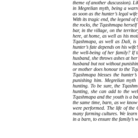
theme of another duscussion). Li
in Megrelian myth, being a warra
as soon as the hunter’s legal wife
With its tragic end, the legend o
the rocks, the Tqashmapa herself v
bar, in the village, on the territ
here, at home, as well as his mot
Tqashmapa, as well as Dali, is h
hunter’s fate depends on his wife’
the well-being of her family? If
husband, she throws ashes at her 
husband but not without punishing
or mother does honour to the Tqas
Tqashmapa blesses the hunter’s f
punishing him. Megrelian myth o
hunting. To be sure, the Tqashma
hunting, she can add to the welf
Tqashmapa and the youth is a barn i
the same time, barn, as we know 
were performed. The life of the 
many farming cultures. We learn f
in a barn, to ensure the family’s w