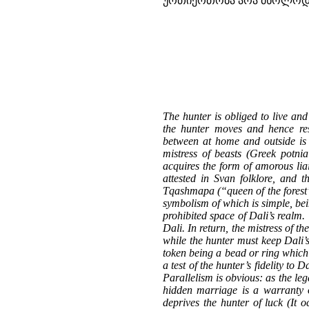
ურთიერთობა არა მხოლოდ 
The hunter is obliged to live an
the hunter moves and hence resp
between at home and outside is t
mistress of beasts (Greek potnia
acquires the form of amorous liai
attested in Svan folklore, and 
Tqashmapa (“queen of the forest”)
symbolism of which is simple, bei
prohibited space of Dali’s realm. 
Dali. In return, the mistress of t
while the hunter must keep Dali’s 
token being a bead or ring which t
a test of the hunter’s fidelity to
Parallelism is obvious: as the leg
hidden marriage is a warranty of
deprives the hunter of luck (It 