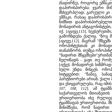
(ნადირზე), როგორც ეშმაკთ
დაპირისპირება: ჯვარი ში
მსხვერპლად; გარეული კი -
ეშმაკი, რასაც დაპირისპი
ნიშნით დაპირისპირებულთა
მონადირის ანტაგონისტები,
იქ. [
იგივე,115
]. ხევსურეთშ
გამოჩნდება ქალიც. "ზოგ 
[
იგივე,112
]. მაგრამ "მწყემ
ოჩოპინტესთან კი მონა
თანასწორს. თუმცა ოჩოპინტ
"ნადირთ მწყემსები"ერთმა
წელიწადს - ვაჟი. თუ რომ
[
იქვე
]. მონადირეს სიზმრად 
სული უნდა მისცეს. ოჩო
სიტყვებით: "წამაე, სა
პარტნიორები არიან. ქალი მ
და ესიყვარულება, რაც იმი
107, 108, 112
]. ამ ტყაშ
საქართველოს მთიანეთის 
ურთიერთობა ისე რელიე
ტყაშმაფას ურთიერთობა. მ
მინიშნება, რომ ნადირთ