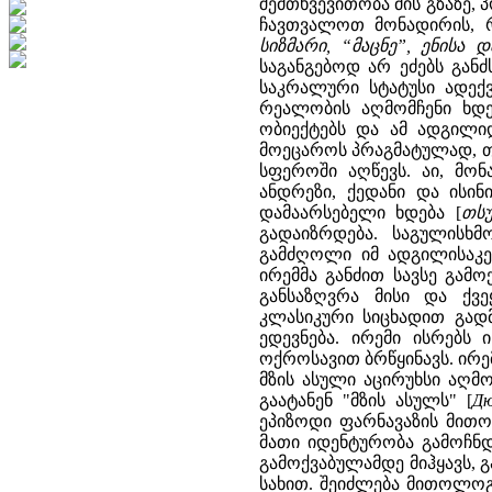
შემთხვევითობა მის გზაზე,
ჩავთვალოთ მონადირის, 
სიზმარი, “მაცნე”, ენისა 
საგანგებოდ არ ეძებს განძ
საკრალური სტატუსი ადექ
რეალობის აღმომჩენი ხდე
ობიექტებს და ამ ადგილი
მოეცაროს პრაგმატულად, თ
სფეროში აღწევს. აი, მო
ანდრეზი, ქედანი და ისი
დამაარსებელი ხდება [
თსუ
გადაიზრდება. საგულისხმ
გამძღოლი იმ ადგილისაკენ
ირემმა განძით სავსე გამოქ
განსაზღვრა მისი და ქვ
კლასიკური სიცხადით გად
ედევნება. ირემი ისრებს 
ოქროსავით ბრწყინავს. ირემ
მზის ასული აცირუხსი აღმ
გაატანენ "მზის ასულს" [
Дю
ეპიზოდი ფარნავაზის მითო
მათი იდენტურობა გამოჩნდე
გამოქვაბულამდე მიჰყავს, გ
სახით. შეიძლება მითოლოგე