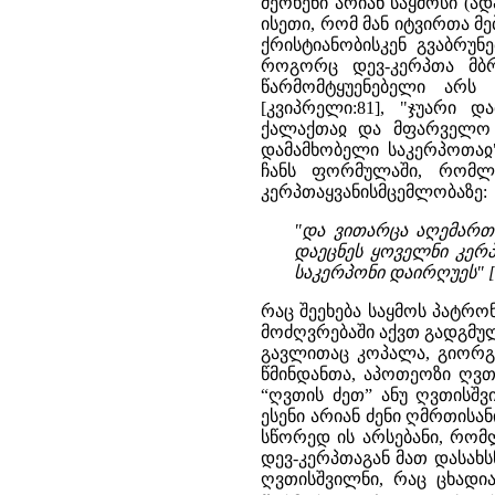
მეოხენი არიან საყმოსი (ად
ისეთი, რომ მან იტვირთა მ
ქრისტიანობისკენ გვაბრუნ
როგორც დევ-კერპთა მბრ
წარმომტყუენებელი არს ე
[კვიპრელი:81], "ჯუარი დ
ქალაქთაჲ და მფარველო ყ
დამამხობელი საკერპოთაჲ"
ჩანს ფორმულაში, რომლი
კერპთაყვანისმცემლობაზე:
"და ვითარცა აღემართა
დაეცნეს ყოველნი კერპ
საკერპონი დაირღუეს" [ძ
რაც შეეხება საყმოს პატრო
მოძღვრებაში აქვთ გადგმულ
გავლითაც კოპალა, გიორგი
წმინდანთა, აპოთეოზი ღვთ
“ღვთის ძეთ” ანუ ღვთისშ
ესენი არიან ძენი ღმრთისან
სწორედ ის არსებანი, რომ
დევ-კერპთაგან მათ დასახს
ღვთისშვილნი, რაც ცხადი