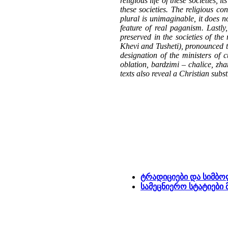
religious life of these societies,
these societies. The religious c
plural is unimaginable, it does 
feature of real paganism. Lastly
preserved in the societies of th
Khevi and Tusheti), pronounced to 
designation of the ministers of c
oblation, bardzimi – chalice, zham
texts also reveal a Christian subst
ტრადიციები და სიმბო
სამეცნიერო სტატიები