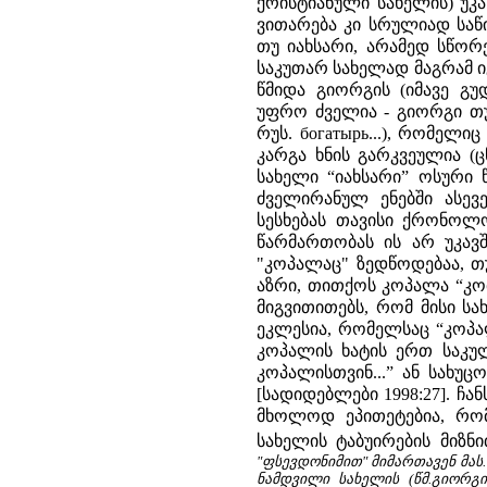
ქრისტიანული სახელის) უ
ვითარება კი სრულიად საწ
თუ იახსარი, არამედ სწორ
საკუთარ სახელად მაგრამ ი
წმიდა გიორგის (იმავე გუ
უფრო ძველია - გიორგი თუ
რუს. богатырь...), რომელ
კარგა ხნის გარკვეულია (ც
სახელი “იახსარი” ოსური 
ძველირანულ ენებში ასევე
სესხებას თავისი ქრონოლ
წარმართობას ის არ უკავ
"კოპალაც" ზედწოდებაა, თ
აზრი, თითქოს კოპალა “კომ
მიგვითითებს, რომ მისი სა
ეკლესია, რომელსაც “კოპა
კოპალის ხატის ერთ საკულ
კოპალისთვინ...” ან სახუ
[სადიდებლები 1998:27]. ჩა
მხოლოდ ეპითეტებია, რომ
სახელის ტაბუირების მიზნ
"ფსევდონიმით" მიმართავენ მას.
ნამდვილი სახელის (წმ.გიორგი