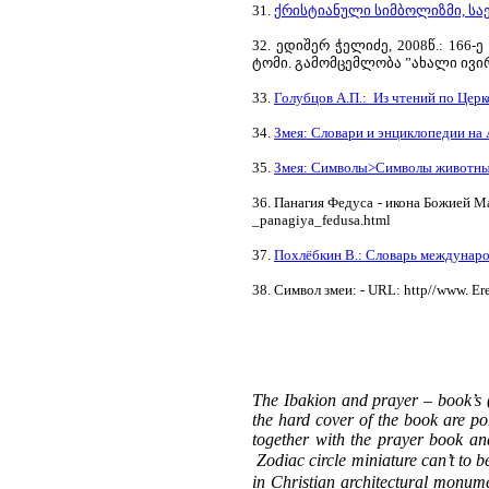
31.
ქრისტიანული სიმბოლიზმი, ს
32. ედიშერ ჭელიძე, 2008წ.: 16
ტომი. გამომცემლობა ”ახალი ივირონი"
33.
Голубцов А.П.: Из чтений по Цер
34.
Змея: Словари и энциклопедии на
35.
Змея: Символы>Символы животн
36. Панагия Федуса - икона Божией М
_panagiya_fedusa.html
37.
Похлёбкин В.: Словарь междунар
38. Символ змеи: - URL: http//www. Er
The Ibakion and prayer – book’s (
the hard cover of the book are po
together with the prayer book an
Zodiac circle miniature can’t to 
in Christian architectural monume