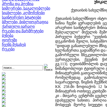
უნიკალ
პროზა და პოეზია
სიმღერები, საგალობლები
ქუთაისის სახელმწი
სიახლეები, აღმოჩენები
საინტერესო სტატიები
ქუთაისის სახელმწიფო ისტორიულ მუზეუმში დაცული იბაკონი და ლოცვანი - K 258 (XVII ს.) კარგა ხანია ჩვენი ყურადღების ცენტრშია. ვირტუოზული ნუსხა-ხუცური კალიგრაფიით დაწერილი და არაერთი საინტერესო მინიატურით შემკული ეს წიგნი, როგორც ანდერძი ცხადყოფს, ”ცოდვითა შებღალული” მიქელის შემოქმედების ნაყოფია. გამოკვლევებით დადასტურდა, რომ ის არის პირველი ბეჭდური ”ვეფხისტყაოსნის” რედაქტორი, ”მესტანბეთ უფროსი”, ხელმწიფის კარის დეკანოზის შვილი, სასტამბო ნუსხა-ხუცური შრიფტის ხელნაწერი ნიმუშის ავტორი [17; გვ.119-120], ”დიდად განათლებული მწიგნობარი, ქართული სტამბის მესაძირკვლეთა წრის წარმომადგენელი, ხელნაწერთა გადამწერი და ისტორიულ დოკუმენტთა, მათ შორის სამეფო სიგელთა შემდგენელი, გამორჩეული ზნეკეთილობითა და განსწავლულობით, პოლიტიკურ სარბიელზე ვახტანგ VI-ის უერთგულესი, ქვეყნის ჭირისა და უბედურების საკუთარ თავზე გარდამსახველი” [15, გვ.113]. ღვთისმშობლის დაუჯდომელი - K 258 შემოსილი არ არის XVII-XVIII საუკუნეებისათვის ნიშანდობლივი ტვიფრული ტყავით დაფარული ხის დაფების ყდით, მაგრამ იბაკონში მოცემული მინიატურების გათვალისწინებით, მუყაოს ყდის წინა ფრთის ფორზაცად გამოყენებული ფურცელი, რომელზედაც გამოსახულია კომპოზიცია ზოდიაქოს ნიშნებითა და სხვა სიმბოლოებით, სავარაუდოდ, წიგნის შექმნის თანადროულია და მოხატვა გადამწერის შესრულებული უნდა იყოს. KK 258-ში ზოდიაქოს 12 სიმბოლო წარმოდგენილია კონცენტრულ წრეში. ამ წრის გარეთ, მინიატურის ოთხივე კუთხეში ქერუბიმები ხატია, რომელთა შორისაც ზემოთ მზეა ჩასმული, ქვემოთ კი - მთვარე. ცენტრში ცეცხლოვანი, მზიური წრეა, ორმაგი შრითა და გველის მთლიანი სხეულით (დახვეული სახით). პირღია ქვეწარმავალს მზერა მიპყრობილი აქვს მაღლა. ამ მინიატურას მოსდევს მეორე სიუჟეტი: ფარშევანგებით დამშვენებულ ხის ვარჯზე შემდგარია ჭაბუკი. იგი ხელებით მცენარის ორ განშტოებას არის მოჭიდებული. ხის ფესვებში ხატია გველი. მკაფიოდ ჩანს მისი ღია პირი და წითელი ენა (იხილეთ სურათი დანართში.). ჩვენი აზრით, ეს ორი მინიატურა ქმნის ერთ მთლიან კომპოზიციას, რომელიც თავისი შინაარსით სრულებითაც არ მოდის წინააღმდეგობაში მართლმადიდებლურ ქრისტიანობასთან. დეკანოზი ბიძინა გუნია ციურ სხეულთა მიმართ მართლმადიდებლური ქრისტიანობის დამოკიდებულების შესახებ ღრმად და ამომწურავად მსჯელობს წიგნში: ”ასტროლოგიურ ცრუსწავლებათა მხილება" [8]. ის ამ თემას განიხილავს სვეტიცხოვლის ფრესკის ფრაგმენტის - ”ზოდიაქოს რკალისა" და მცხეთური დავითნის (A - 38 ხელნაწერის) მიხედვით. ამ ნაშრომში ხაზგასმით არის მითითებული, რომ მართმადიდებლობა ზოდიაქოს ნიშნებს კი არ უარყოფს, არამედ მკითხაობას. ეკლესია გმობს და ამხელს ციური მნათობების მეშვეობით ადამიანთა ბედზე ცრუბრძნობას, მაგრამ არავითარ შემთხვევაში არ არის წინააღმდეგი ხილული ცის თანავარსკვლავედად დაყოფისა და სხვადასხვა ასტრონომიული და, მათ შორის, ზოდიქური გამოთვლების. არაერთი ქართული ხელნაწერი ((A 85, H 1670, S 34, S 38) შეიცავს ქრონოლოგიურ-პასქალურ გამოთვლებს. მცხეთურ დავითნში (A 38) სხვადასხვა გამოთვლათა ამსახველი 21 ფრაგმენტი და 2 ცხრილია წარმოდგენილი, რომლებსაც პირობითად 4 ჯგუფად ყოფენ. მესამე ჯგუფის ოთხი ფრაგმენტი სწორედ ზოდიაქურ გამოთვლებს ეხება [8], მაგრამ იქ მინიატურა ზოდიაქოს წრით არსად გვხდება. სამეცნიერო ლიტერატურაში ჩვენ ვერსად მივა
ბმულები, ბიბლიოგრაფია
ქართული იარაღი
რუკები და მარშრუტები
ბუნება
ფორუმი
ჩვენს შესახებ
რუკები