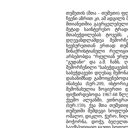
თუშეთის (მთა - თუშეთი) ფ
ჩვენი აზრით კი, ამ ადგილ
მთიანეთშია გავრცელებული.
მეტად საინტერესო ტრადი
შთაბეჭდილებას ტოვებს.
დღევანდლამდეა შემორჩე
ხევსურეთთან ერთად თუშ
წინაქრისტიანული რელიგ
არსებობდა ”რჯულიან ურჯულ
”გუდანი“ და ა.შ. ჩანს,
შემორჩენილი ”საბეჭდავების
საბეჭდავები დღესაც შემონ
დასანიშნად გამოიყენებოდ
ინახება (სურ.209, ისტორ
შემონახულია ზოგიერთი და
ფიქსირდებოდა 1967-68 წლე
ქვემო ალვანში, ეთნოგრა
(სურ.159). ქვა მთა თუშეთ
თუშეთში შემდეგი სოფლები
ომალო, დიკლო, ჭერო, ჩიღო
ბოჭორნა, დოჭუ, ბეღელთა
საექსპედიციო ჯგუფი სოფელ