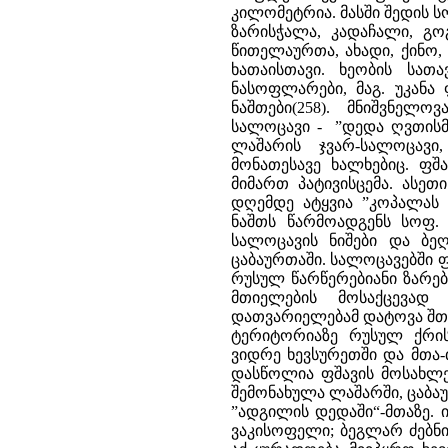
კილომეტრია. მასში შედის ს
ზარისჭალა, კადაჩალი, გო
წითელაურთა, ახადი, ქინო,
ხათაისთავი. ხეობის სა
ნასოფლარები, მაგ. უკანა 
ნაშთები(258). მნიშვნელ
სალოცავი - ”დედა ღვთისმშ
ლაშარის ჯვარ-სალოცავ
მონათესავე ხალხებიც. ფშ
მიმართ პატივისცემა. ასეთ
დღემდე ატყვია ”კოპალას ნ
ნაშთს წარმოადგენს სოფ. 
სალოცავის ნიშები და ბე
ცაბაურთაში. სალოცავებში ფ
რუსულ წარწერებიანი ზარებ
მთიელების მოსაქცევად 
დათვარიელებამ დატოვა შთა
ტერიტორიაზე რუსულ ქრის
ვიდრე ხევსურეთში და მთა-
დასწოლია ფშავის მოსახლე
შემონახულა ლაშარში, ცაბაუ
”ადგილის დედაში“-მთაზე. ი
ვაკისოფელი; ბეგლარ ძებნი