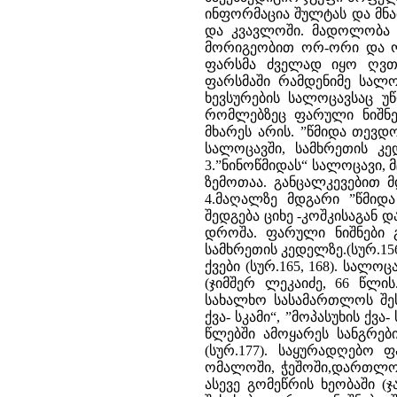
ინფორმაცია შულტას და მნა
და კვავლოში. მადოლობა 1
მორიგეობით ორ-ორი და ო
ფარსმა ძველად იყო ღვთი
ფარსმაში რამდენიმე სალო
ხევსურების სალოცავსაც უ
რომლებზეც ფარული ნიშნებ
მხარეს არის. ”წმიდა თევდ
სალოცავში, სამხრეთის კედ
3.”ნინოწმიდას“ სალოცავი,
ზემოთაა. განცალკევებით მ
4.მაღალზე მდგარი ”წმიდ
შედგება ციხე -კოშკისაგან
დროშა. ფარული ნიშნები გ
სამხრეთის კედელზე.(სურ.156
ქვები (სურ.165, 168). სალ
(ჯიმშერ ლეკაიძე, 66 წ
სახალხო სასამართლოს შესა
ქვა- სკამი“, ”მოპასუხის ქვა
წლებში ამოყარეს სანგრები
(სურ.177). საყურადღებო 
ომალოში, ჭეშოში,დართლოშ
ასევე გომეწრის ხეობაში (