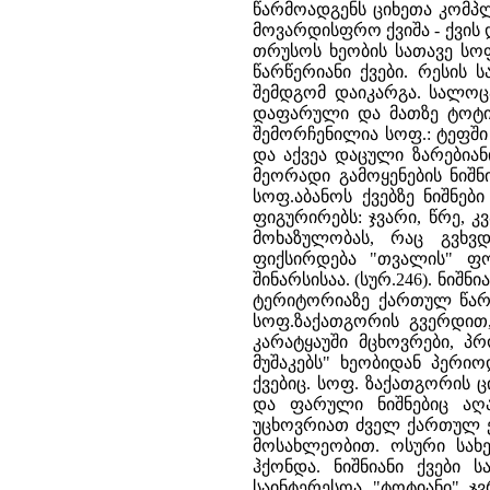
წარმოადგენს ციხეთა კომპლ
მოვარდისფრო ქვიშა - ქვის დ
თრუსოს ხეობის სათავე სო
წარწერიანი ქვები. რესის 
შემდგომ დაიკარგა. სალოცა
დაფარული და მათზე ტოტიან
შემორჩენილია სოფ.: ტეფში
და აქვეა დაცული ზარებიან
მეორადი გამოყენების ნიშნ
სოფ.აბანოს ქვებზე ნიშნებ
ფიგურირებს: ჯვარი, წრე, კ
მოხაზულობას, რაც გვხვდე
ფიქსირდება "თვალის" ფო
შინარსისაა. (სურ.246). ნიშ
ტერიტორიაზე ქართულ წარწ
სოფ.ზაქათგორის გვერდით
კარატყაუში მცხოვრები, პ
მუშაკებს" ხეობიდან პერი
ქვებიც. სოფ. ზაქათგორის 
და ფარული ნიშნებიც აღ
უცხოვრიათ ძველ ქართულ ეთ
მოსახლეობით. ოსური სახ
ჰქონდა. ნიშნიანი ქვები 
საინტერესოა "ტოტიანი" ჯ