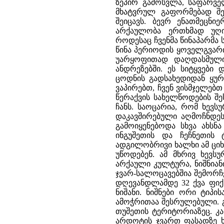
ზეპირ გამოსვლა, საფარვე
მხატვრულ გაფორმებად შე
შეიცავს. ბევრ ენათმეცნი
არქაულობა ერთხმად უღი
როდესაც ჩვენმა წინაპარმა 
წინა პერიოდის ყოველგვარი
უარყოფითად დაღდასმული 
ანდრეზებში. ეს სიტყვები
ცოდნის გადსახედიდან ყურა
ვაპირებთ, ჩვენ ვისმჯელებ
წერაქვის სახელწოდების შე
ჩანს. საოცარია, რომ ხევს
დაკავშირებული აღმოჩნდეს
გამოიყენებოდა სხვა ახსნა
ინგუშეთის და ჩეჩნეთის 
ადგილობრივი ხალხი ამ ციხე
უწოდებენ. ამ მხრივ ხევს
არქაული კულტურა, ნიშნიან
ჯვარ-სალოცავებშია შემორჩ
დღევანდლამდე 32 ქვა ფიქს
ნიშანი. ნიშნები ორი ტიპი
ამოჭრითაა შესრულებული. გ
თუშეთის ტერიტორიაზეც. კარ
არდოტის ჯვართ ფასადზე ხ