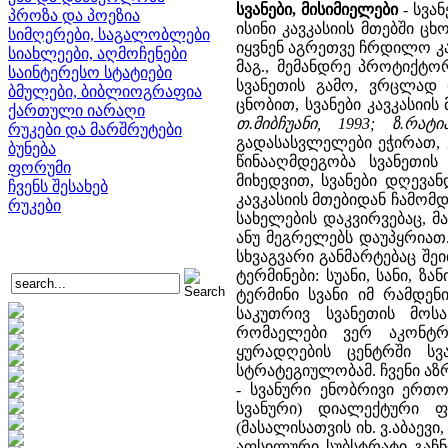
სვანები, მისიმიელები
- სვან
პროზა და პოეზია
ისინი კავკასიის მთებში ც
სიმღერები, საგალობლები
იყვნენ აგრეთვე ჩრდილო კა
სიახლეები, აღმოჩენები
მაგ., მემანდრე პროტიქტორ
საინტერესო სტატიები
სვანეთის გამო, ვრცლად 
ბმულები, ბიბლიოგრაფია
ცნობით, სვანები კავკასიი
ქართული იარაღი
თ.მიბჩუანი, 1993; ზ.რატი
რუკები და მარშრუტები
გადასასვლელები ეჭირათ, 
ბუნება
წინააღმდეგობა სვანეთის დ
ფორუმი
მიხედვით, სვანები დღევა
ჩვენს შესახებ
კავკასიის მთებიდან ჩამომდ
რუკები
სახელების დაკვირვებაც, მა
ანუ მეგრელებს დაუპყრიათ.
სხვაგვარი განმარტებაც შე
ტერმინები: სუანი, სანი, ზ
ტერმინი სვანი იმ რამდენ
საკუთრივ სვანეთის მოსა
რომაელები ვერ აკონტრ
ყურადღების ცენტრში სვა
სტრატეგიულობამ. ჩვენი აზ
- სვანური ენობრივი ერთო
სვანური) დიალექტური 
(მასალისათვის იხ. ვ.აბაევი
აფსილური სუბსტრატი გაჩნდ