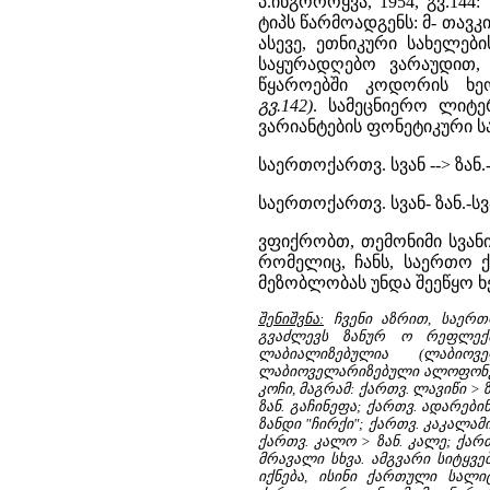
პ.ინგოროყვა, 1954, გვ.14
ტიპს წარმოადგენს: მ- თავ
ასევე, ეთნიკური სახელები
საყურადღებო ვარაუდით, 
წყაროებში კოდორის ხ
გვ.142)
. სამეცნიერო ლიტე
ვარიანტების ფონეტიკური ს
საერთოქართვ. სვან --> ზან.-ს
საერთოქართვ. სვან- ზან.-სვან.
ვფიქრობთ, თემონიმი სვანი
რომელიც, ჩანს, საერთო 
მეზობლობას უნდა შეეწყო ხე
შენიშვნა:
ჩვენი აზრით, საერთ
გვაძლევს ზანურ ო რეფლექს
ლაბიალიზებულია (ლაბიოვე
ლაბიოველარიზებული ალოფონები 
კოჩი, მაგრამ: ქართვ. ლავიწი > 
ზან. გაჩინეფა; ქართვ. ადარებინ
ზანდი "ჩირქი"; ქართვ. კაკალამი 
ქართვ. კალო > ზან. კალე; ქართ
მრავალი სხვა. ამგვარი სიტყვ
იქნება, ისინი ქართული სალ