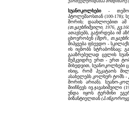
ქართველურიდანაა მომდინარე (ამ
სუანოკოლხები
- თემონი
პტოლემაოსთან (100-178); 
შორის; დაახლოებით ამ 
(თ.ყაუხჩიშვილი, 1976, გვ.160
ათავსებს, გაჭირდება იმ ა
ცხოვრობენ
(შდრ., თ.ყაუხჩი
მიჰყვება ფსევდო - სკილაქ
ის იცნობს სტრაბონსაც; გ
გააზრებულად ცვლის სუან
მემკვიდრე ერთ - ერთ ტომ
მიხედვით, სუანოკოლხები 
ისიც, რომ ჰეკატაოს მილ
ასახელებს კოლხურ ტომს - კ
შორის არიან). სუანო-კო
მიიჩნევს ივ.ჯავახიშვილი (
უნდა იყოს ტერმინი ეგე
ბიზანტიელთან
(პ.ინგოროყვა