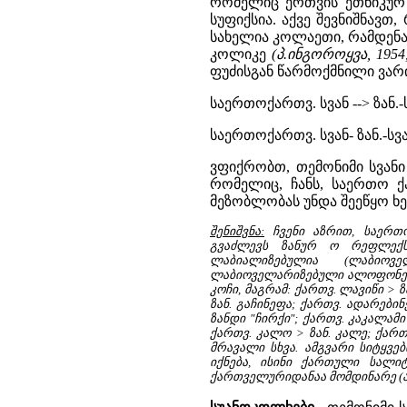
რომელიც ერთვის ეთნიკურ ს
სუფიქსია. აქვე შევნიშნავთ
სახელია კოლაეთი, რამდენა
კოლიკე
(პ.ინგოროყვა, 1954,
ფუძისგან წარმოქმნილი ვარ
საერთოქართვ. სვან --> ზან.-ს
საერთოქართვ. სვან- ზან.-სვან. 
ვფიქრობთ, თემონიმი სვანი
რომელიც, ჩანს, საერთო 
მეზობლობას უნდა შეეწყო ხელ
შენიშვნა:
ჩვენი აზრით, საერთო
გვაძლევს ზანურ ო რეფლექსს
ლაბიალიზებულია (ლაბიოვე
ლაბიოველარიზებული ალოფონები წ
კოჩი, მაგრამ: ქართვ. ლავიწი > ზ
ზან. გაჩინეფა; ქართვ. ადარებინ
ზანდი "ჩირქი"; ქართვ. კაკალამი 
ქართვ. კალო > ზან. კალე; ქართვ
მრავალი სხვა. ამგვარი სიტყვე
იქნება, ისინი ქართული სალი
ქართველურიდანაა მომდინარე (ამ