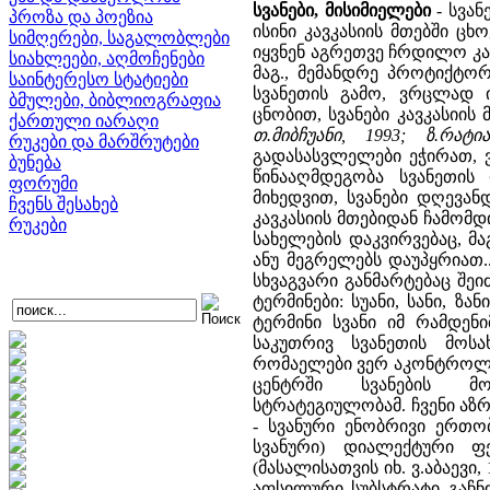
სვანები, მისიმიელები
- სვან
პროზა და პოეზია
ისინი კავკასიის მთებში ც
სიმღერები, საგალობლები
იყვნენ აგრეთვე ჩრდილო კავ
სიახლეები, აღმოჩენები
მაგ., მემანდრე პროტიქტორ
საინტერესო სტატიები
სვანეთის გამო, ვრცლად 
ბმულები, ბიბლიოგრაფია
ცნობით, სვანები კავკასიი
ქართული იარაღი
თ.მიბჩუანი, 1993; ზ.რატი
რუკები და მარშრუტები
გადასასვლელები ეჭირათ, 
ბუნება
წინააღმდეგობა სვანეთის დ
ფორუმი
მიხედვით, სვანები დღევა
ჩვენს შესახებ
კავკასიის მთებიდან ჩამომდ
რუკები
სახელების დაკვირვებაც, მა
ანუ მეგრელებს დაუპყრიათ.
სხვაგვარი განმარტებაც შე
ტერმინები: სუანი, სანი, ზა
ტერმინი სვანი იმ რამდენ
საკუთრივ სვანეთის მოსა
რომაელები ვერ აკონტროლე
ცენტრში სვანების მო
სტრატეგიულობამ. ჩვენი აზ
- სვანური ენობრივი ერთო
სვანური) დიალექტური ფ
(მასალისათვის იხ. ვ.აბაევი
აფსილური სუბსტრატი გაჩნდ