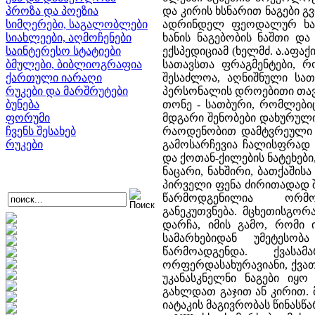
პროზა და პოეზია
და კირის ხსნარით ნაგები გვ
სიმღერები, საგალობლები
ადრინდელ ფეოდალურ ხან
სიახლეები, აღმოჩენები
ხანის ნაგებობის ნაშთი და
საინტერესო სტატიები
ექსპედიციამ (ხელმძ. ა.აფაქ
ბმულები, ბიბლიოგრაფია
სათავსთა ფრაგმენტები, რ
ქართული იარაღი
შესაძლოა, აღნიშნული სათ
რუკები და მარშრუტები
პერსონალის დროებითი თავ
ბუნება
თონე - სათბური, რომლებიც 
ფორუმი
მდგარი შენობები დახურულ
ჩვენს შესახებ
რაოდენობით დამტვრეული ღ
რუკები
გამოსარჩევია ჩალისფრად 
და ქოთან-ქილების ნატეხები
ნაცარი, ნახშირი, ბათქაშისა
პირველი ფენა ძირითადად შედ
წარმოდგენილია ორმ
განეკუთვნება. მცხეთისგო
დარჩა, იმის გამო, რომი 
სამარხებიდან უმეტესობ
წარმოადგენდა. ქვასა
ორფერდასახურავიანი, ქვათ
უკანასკნელნი ნაგები იყ
გახლდათ გაჯით ან კირით. მ
იატაკის მაგივრობას წინასწ