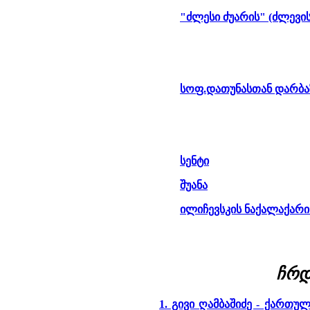
"ძლესი ძუარის" (ძლევის
სოფ.დათუნასთან დარბა
სენტი
შუანა
ილიჩევსკის ნაქალაქარი
ჩრდ
1. გივი ღამბაშიძე - ქართ