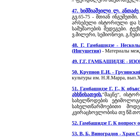
47. ხიმშიაშვილი ლ. ანთაძე
გვ.65-75 - მთიან ინგუშეთ
არსებული ისტორიული და ს
სამუშაოების შედეგები. ტე
ვ.მილერი, სემიონოვი, გ.ჩუბი
48. Г. Гамбашидзе - Неско
(Ингушетия)
- Материалы межд
49. Г.Г. ГАМБАШИДЗЕ - 
50. Крупнов Е.И. - Грузинск
культуры им. Н.Я.Марра, вып.X
51. Гамбашидзе Г. Г., К объ
ახსნისათვის.
”მაცნე“, ისტორ
სახელწოდების ეტიმოლოგ
სახელთწარმოებითი მოდე
კვირაცხოვლობისა თუ წმ.თო
52. Гамбашидзе Г. К вопросу 
53. В. Б. Виноградов - Храм 