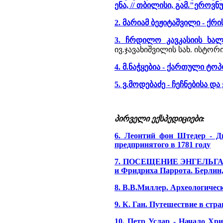
ენა, // თბილისი, გამ."ეროვნუ
2. მარიამ ბეჟიტაშვილი - ქრ
3. ჩრდილო კავკასიის ხალხ
ივ.ჯავახიშვილის სახ. ისტორი
4. მ.ნაჭყებია - ქართული ტ
5. ვ.მოდებაძე - ჩეჩნებისა 
პირველი ექსპედიციები:
6. Леонтий фон Штедер - Дн
предпринятого в 1781 году
7. ПОСЕЩЕНИЕ ЭНГЕЛЬГАРДТ
и Фридриха Паррота. Берлин, 1
8. В.В.Миллер. Археологическ
9. К. Ган. Путешествие в стра
10. Петр Услар - Начало Хри