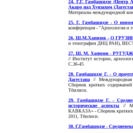
24. Г.Г. Гамбашидзе (Центр 
Акаро над Хунзахом (Дагеста
Материалы международной конф
25. Г. Гамбашидзе - О ново
конференция - "Археология и э
26. Ш.М.Хапизов - О Г
и этнографии ДНЦ РАН), В
27. Ш. М. Хапизов - Р
// Институт истории, архе
С.36-45
28. Гамбашидзе Г. - О прочт
Дагестана
// Международн
Сборник кратких содержаний 
Тбилиси.
29. Гамбашидзе Г. - Средн
исторические аспекты
// М
КАВКАЗА» - Сборник кратких с
2011, Тбилиси.
30. Г.Гамбашидзе - Средневек