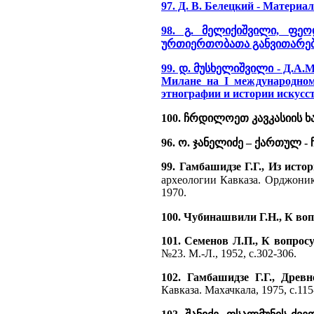
97. Д. В. Белецкий - Материа
98. გ. მელიქიშვილი, ფ
ურთიერთობათა განვითარები
99. დ. მუსხელიშვილი - Д.А.М
Милане на I международном 
этнографии и истории искусств
100. ჩრდილოეთ კავკასიის ხ
96. ო. ჯანელიძე – ქართულ
99. Гамбашидзе Г.Г., Из ист
археологии Кавказа. Орджоники
1970.
100. Чубинашвили Г.Н., К во
101. Семенов Л.П., К вопрос
№23. М.-Л., 1952, с.302-306.
102. Гамбашидзе Г.Г., Древ
Кавказа. Махачкала, 1975, с.115