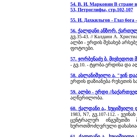
54. В. И. Марковин В стране в
53, Петроглифы, стр.102-107
55. И. Дахкильгов - Глаз бога
56. ქალდანი ანზორ. ქართუ
გვ.35-43. // Калдани А. Хрис
ალბი - ერდის შესახებ არსე
ფოტოები.
57. ჯორბენაძე ბ. მივხედოთ
- გვ.10. - ტყობა-ერდისა და
58. ასლანიშვილი ა. "ვინ და
ერდის დაზიანება რუსეთის 
59. ალბი - ერდი //საქართვ
აღწერილობა.
60. ქალდანი ა., ხუციშვილი
1983, N7, გვ.107-112. - ვ
ცენტრალურ ინგუშეთში შ
ხუროთმოძღვრული დახასია
61. ქალდანი ა., ხუციშვილი