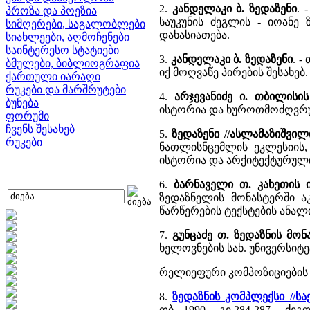
2.
კანდელაკი ბ. ზედაზენი
. 
პროზა და პოეზია
საუკუნის ძეგლის - იოან
სიმღერები, საგალობლები
დახასიათება.
სიახლეები, აღმოჩენები
საინტერესო სტატიები
3.
კანდელაკი ბ. ზედაზენი
. -
ბმულები, ბიბლიოგრაფია
იქ მოღვაწე პირების შესახებ.
ქართული იარაღი
რუკები და მარშრუტები
4.
არჯევანიძე ი. თბილისი
ბუნება
ისტორია და ხუროთმოძღვრუ
ფორუმი
ჩვენს შესახებ
5.
ზედაზენი //ასლამაზიშვი
რუკები
ნათლისნცემლის ეკლესიის, 
ისტორია და არქიტექტურული
6.
ბარნაველი თ. კახეთის
ზედაზნელის მონასტერში ა
წარწერების ტექსტების ანალი
7.
გუნცაძე თ. ზედაზნის მო
ხელოვნების სახ. უნივერსიტეტ
რელიეფური კომპოზიციების 
8.
ზედაზნის კომპლექსი //
თბ., 1990. - გვ.284-287. -