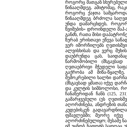
როგორც მათგან სხურებული 
წინააღმდეგ. ამიტომაც, რაკ
როგორც ქაჯთა სამყაროდა
წინააღმდეგ ბრძოლა საღვთო
უნდა დამარცხდეს, როგორ
წვიმების» დროინდელი შაჰ-ა
განძს, რათა მისი დაპატრონე
ზურაბ ერისთავი ეწევა საწა
ვერ იმორჩილებს ღვთისშვილ
ალვისხისას და ვერც მუხის
დაუბრუნდა ცას, საიდან
წარმოშობილი (მსგავსად
ღვთაებრივი მჭედელი საფა)
გაქრობა ამ მიწა-წყალზე
შემოკრებილი ხალხი დარჩა ი
(მსგავსად ყმათა) იქვე დარ
და კულტის სიმბოლოსი, რო
ჩანაწერიდან ჩანს (125, 2
გამარჯვებული (ეს ღვთისშ
აღორძინება, ანდრეზის თან
კუდებისკენ გადავარდნილა
ფშავლებში; მეორე იქვ
აღორძინებულიყო; მესამე ნაფ
იმ უცნობ ნაფოტს სადღაც უ