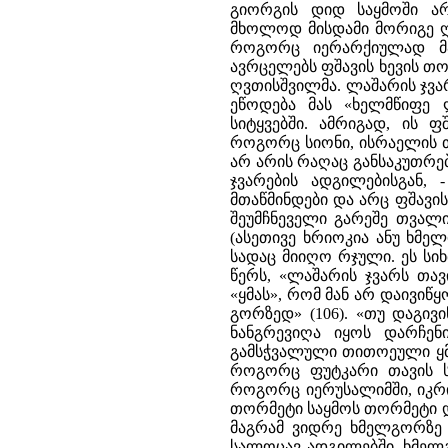
გიორგის დიდ საყმოში ა
მხოლოდ მისდამი მორიგე ღვ
როგორც იერარქიულად მა
ავრცელებს ფშავის ხევის თო
ღვთისშვილმა. ლაშარის ჯვარ
ეწოდება მას «ხელმწიფე 
სიტყვებში. ამრიგად, ის ფ
როგორც სიონი, ისრაელის თ
არ არის რაღაც განსაკუთრე
ჯვარების ადგილებისგან
მთაწმინდები და არც ფშავი
შეუმჩნეველი გარეშე თვალი
(ასეთივე ხრიოკია ანუ ხმე
სადაც მიიღო რჯული. ეს სი
წერს, «ლაშარის ჯვარს თავ
«ყმას», რომ მან არ დაივიწ
გორზედ» (106). «თუ დაგივი
ნანგრევიღა იყოს დარჩენ
გამსჭვალული თითოეული ყმა
როგორც ფუტკარი თავის სკ
როგორც იერუსალიმში, იკრი
თორმეტი საყმოს თორმეტი 
მაგრამ ვიდრე ხმელგორზე 
სალოცავ ადგილებში. ხმელგ