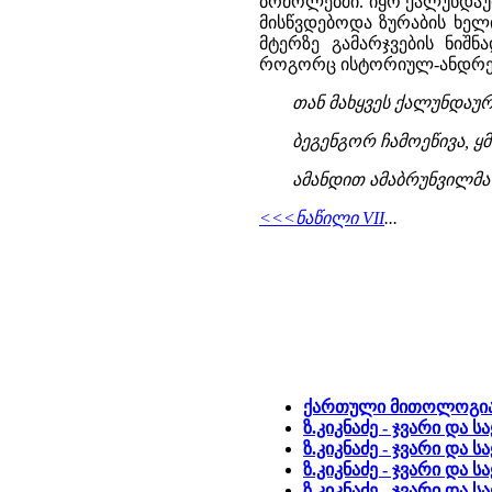
ბრძოლებში. იყო ქალუნდაუ
მისწვდებოდა ზურაბის ხელი
მტერზე გამარჯვების ნიშნ
როგორც ისტორიულ-ანდრეზუ
თან მახყვეს ქალუნდაურს
ბეგენგორ ჩამოეწივა, ყმ
ამანდით ამაბრუნვილმა ს
<<<ნაწილი VII
...
ქართული მითოლოგია 
ზ.კიკნაძე - ჯვარი და ს
ზ.კიკნაძე - ჯვარი და სა
ზ.კიკნაძე - ჯვარი და ს
ზ.კიკნაძე - ჯვარი და ს