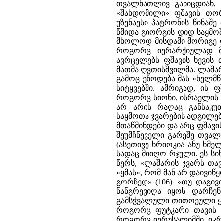
თვალნათლივ განიცდიან, 
«შახდომილი» ფშავის თორმ
უზენაესი პატრონის წინაშ
წმიდა გიორგის დიდ საყმო
მხოლოდ მისდამი მორიგე ღ
როგორც იერარქიულად მ
ავრცელებს ფშავის ხევის 
მათმა ღვთისშვილმა. ლაშარი
გამოც ეწოდება მას «ხელმწ
სიტყვებში. ამრიგად, ის 
როგორც სიონი, ისრაელის 
არ არის რაღაც განსაკუ
საყმოთა ჯვარების ადგილე
მთაწმინდები და არც ფშავ
შეუმჩნეველი გარეშე თვალ
(ასეთივე ხრიოკია ანუ ხმე
სადაც მიიღო რჯული. ეს ს
წერს, «ლაშარის ჯვარს თავ
«ყმას», რომ მან არ დაივიწ
გორზედ» (106). «თუ დაგივ
ნანგრევიღა იყოს დარჩე
გამსჭვალული თითოეული ყმა
როგორც ფუტკარი თავის ს
როგორც იერუსალიმში, იკრი