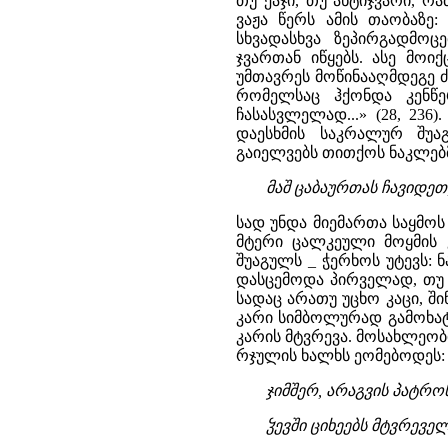
თუ ქაჯი, თუ ანტიჯვარი, რ
ვაჟა წერს ამის თაობაზე
სხვადასხვა ზეპირგადმო
ჯვართან იწყებს. ასე მოიქ
უმთავრეს მოწინააღმდეგე ძ
რომელსაც ჰქონდა კენწ
ჩასასვლელად...» (28, 23
დაესხმის საკრალურ შუა
გაიელვებს თითქოს ნაკლებ
მაშ ცაბაურთას ჩავიდეთ,
სად უნდა მიემართა საყმოს 
მტერი ცალკეული მოყმის 
შუაგულს _ ჭერხოს უტევს: ნ
დასცემოდა პირველად, თუ 
სადაც არათუ უცხო კაცი, შ
კარი სიმბოლურად გამოხატა
კარის მტვრევა. მოსახლეობ
რჯულის ხალხს ეომებოდეს:
ჯიმშერ, არაგვის პატრო
ჴევში ციხეებს მტვრეველ