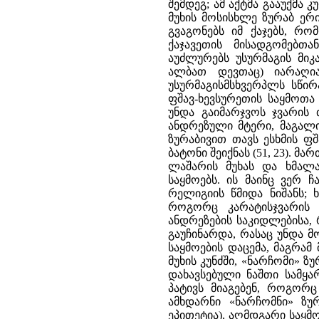
შემდეგ; ამ აქტმა გააუქმა
მუხის მოსისხლე ზურაბ ერი
გვაგონებს იმ ქაჯებს, რო
ქაჯავეთის მისადგომებთ
აუძლურებს უსურმაგის მიკ
ალბათ დევთაც) იარაღია
უსურმაგისმსხვერპლს სწირ
ფშავ-ხევსურეთის საყმოთა
უნდა გაიმარჯვოს ჯვარის
ანდრეზული მტერი, მაგალი
ზურაბივით თავს ესხმის ფშ
ბატონი შეიქნას (51, 23). მ
ლაშარის მუხას და ხმალა
საყმოებს. ის მაინც ვერ 
რელიგიის წმიდა ნიშანს; 
როგორც კარატისჯვარის 
ანდრეზების საკიდლებისა, 
გაუჩინარდა, რასაც უნდა მ
საყმოების დაცემა, მაგრამ
მუხის კუნძში, «ნარჩომი» ზ
დახავსებული ნაშთი სამყ
პატივს მიაგებენ, როგორც
ამხდარნი «ნარჩომნი» ზუ
ეპითეტია), აღმდგარი საყმ