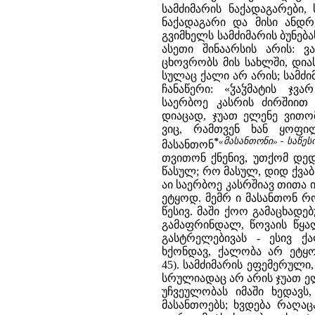
სამძიმარის ნაქადაგარები,
ნაქადაგარი და მისი ანდრ
გვიმხელს სამძიმარის ბუნება
ასეთი შინაარსის არის: 
ცხოვრობს მის სახლში, დია
სულაც ქალი არ არის; სამძი
ჩანაწერი: «ჴაჴმატის ჯვ
საერბოე კასრის ძირშიით
დიაცად, ჯუათ ელენე ვითო
ვიც, რამთვენ ხან ყოფი
*
«მასანთონი» - საწე
მასანთონ
თვითონ ქნენივ, უთქომ დე
წასულ; რო მასულ, დიდ ქვაბ
აი საერბოე კასრშიავ თითა ი
ეტყოდ. მემრ ი მასანთონ რო 
წესივ. მაში ქოო გამაცხადე
გამაფრინდალ, წოვაის წყა
გასტრელებივას - ესივ ქ
ხქონდავ, ქალობა არ ეტყო
45). სამძიმარის ეფემერული
სრულიადაც არ არის ჯუათ ელ
უჩვეულობას იმაში ხედავ
მასანთოებს; ხვდება რაღაც