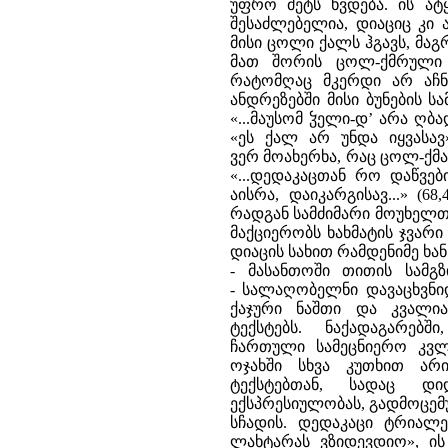
უფრო მეტს ხვდება. ის ატ
შესაძლებელია, დიაციც კი 
მისი ცოლი ქალს ჰგავს, მაგ
მათ შორის ცოლ-ქმრული
რატომღაც მკერდი არ აჩნდ
ანდრეზებში მისი ბუნების 
«...მაუსომ ჴელი-დ’ არა ღბ
«ეს ქალ არ უნდა იყვასა
ვერ მოახერხა, რაც ცოლ-ქმ
«...დედაკაცთან რო დაწვებ
აისრა, დაიკარგისავ...» (6
რადგან სამძიმარი მოუხელთე
მაქციერობს ხახმატის ჯვარ
დიაცის სახით რამდენიმე ხა
- მასანთოში თითის სამგზ
- სალაღობელნი დავაცხვნი
ქაჯური ნაშთი და კვალია
ტექსტებს. ნაქადაგარე
ჩართული სამეცნიერო კვლე
ოჯახში სხვა კუთხით არ
ტექსტებთან, სადაც დ
ექსპრესიულობას, გადმოცემუ
სჩადის. დედაკაცი ტრიალებ
ლახტარას ვზიდევდიო», ის