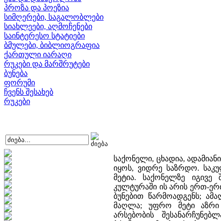
პროზა და პოეზია
სიმღერები, საგალობლები
სიახლეები, აღმოჩენები
საინტერესო სტატიები
ბმულები, ბიბლიოგრაფია
ქართული იარაღი
რუკები და მარშრუტები
ბუნება
ფორუმი
ჩვენს შესახებ
რუკები
საქონელი, ცხადია, ადამიანის სარჩოა, მისი ცხოვრების სახსარი. მაგრამ ის შეიძლება უფრო მეტი იყოს, ვიდრე საზრდო. საკულტო აზრით, პირველადი მასში სწორედ ის არის, რაც საზრდოზე მეტია. საქონელზე იგივე შეგვიძლია გავიმეოროთ, რაც ითქვა თასზე, რომ ტრადიციულ კულტურაში ის არის ერთ-ერთი იმ საგანთაგან, რომელსაც შეუძლია იტვირთოს იმაზე მეტი, რასაც ბუნებით წარმოადგენს; ამაღლდეს, ადამიანმა აამაღლოს ის მის ელემენტურ დანიშნულებაზე მაღლა; უფრო მეტი აზრი შესძინოს საზოგადოებისათვის, ვიდრე აქვს საკვებს ფიზიკური არსებობის შესანარჩუნებლად. ეს გაცნობიერებულია ინდურ კულტურაში, ეს შეგნებული ჰქონდათ ზოროასტრული ჰიმნების - გათების შემქმნელებს, ეს სავსებით გააზრებულია ჩვენ საყმოებში. საქონელი წმიდა, საპატივებელი არსებაა. რას ნიშნავს ეს? რობერტსონ სმითი, რომელმაც შეისწავლა მესაქონლე და მწყემსი ხალხების, კერძოდ, სემიტი ტომების ჩვეულებანი საქონელთან დაკავშირებით, წერს შემდეგს: «შინაური ცხოველები პატივით არიან მოსილნი დედამიწის სხვადასხვა კუთხის მწყემს ხალხებში. ისინი, ერთის მხრივ, მიჩნეული არიან ადამიანის მეგობრებად და თვისტომებად, მეორეს მხრივ, ღვთიური ბუნების არსებებად; მათი დახოცვა მხოლოდ განსაკუთრებულ ვითარებაშია ნებადართული, და ასეთ დროსაც კი არ გამოიყენება კერძო, ყოველდღიურ საკვებად, არამედ მხოლოდ და მხოლოდ საერთო დღესასწაულებზე. აფრიკის ერთ-ერთ მომთაბარე ტომზე ამბობენ, რომ მათ ერთადერთ სარჩოს ცხვრის ფარები და საქონელი წარმოადგენს. როცა საძოვარი უხვია წვიმების შემდეგ, ისინი იკვებებიან რძეში შეზავებული სისხლით, რომელსაც ისევე, როგორც არაბეთში, ცოცხალ პირუტყვს უღებენ; ხოლო გვალვების დროს ბებერი ან სნეული ცხოველის ხორცს ჭამენ. მაგრამ პირუტყვის დამკვლელი უწმიდურად ითვლება მათ თვალში... საქონელი წმიდა არსებაა, რადგან ის წარმოადგენს ადამიანის ცხოვრების სახსარს. მას კლავენ მხოლოდ გასაჭირის დროს და მისი დამკვლელი უწმიდურად ითვლება, რაც იმას გულისხმობს, რომ დაკვლა პირუტყვისა უკეთური საქმეა... ყოველდღიური საკვები აფრიკის ბევრი მესაქონლე ხალხისა არის რძე ან ნანადირევი, საქონელი კი, რომელსაც ისინი მწყესავენ, იშვიათად იკვლის საკვებად; მას მხოლოდ განსაკუთრებულ შემთხვევაში კლავენ, მაგ., ლაშქრობის გამოცხადებისას, ბავშვების წინადაცვეთისას და ქორწილში; ან კლავენ სამოსელისთვის ან იმიტომ, რომ პირუტყვი დასახიჩრებულია ან ბებერი...» (157, 277-9). თითქოს პარადოქსია: საქონელი ადამიანის ერთადერთი სარჩოა, რისთვისაც კაცი თავს დადებს, მაგრამ ის არ იკვლის ყოველდღიური პურობისათვის; უფრო მეტი: მისი დაკვლა უღვთო აქტია. სწორედ იმიტომ, რომ საქონელი ჩვენი საყმოს სიცოცხლის სახსარია, მისი იმედი ამ წუთისოფელში, ის არ იკვლის ყოველდღიური საკვებისთვის, არამედ როგორც მესაქონლე სემიტი ტომები იქცევიან, ის იკვლის ლაშქრობის წინ ჯვარში, ჯვარის დღესასწაულებზე, ჯვარში გაყვანისას, ქორწილში, მიცვალებულის ხარჯებში. საყმოს ცხოვრების ამ მნიშვნელოვან, გარდამტეხ პერიოდებში შეიძლება გაიწიროს, შეიწიროს საქონელი. ხარი იწირება საყმოს გენეზისში, როგორც დავინახეთ, ადამიანის ყოფნა-არყოფნის ზღურბლზე და ეს გასდევს მის ცხოვრებას, თავს იჩენს კერძო და საერთო მნიშვნელოვან შემთხვევებში. ხარი, ჩვენ ვიცით, დგას კულტის დასაბამში: დევებისგან შეურაცხყოფილი, სასოწარკვეთამდე მისული კაცი გაიხსენებს შესაწირავად ყველაზე საუკეთესოს