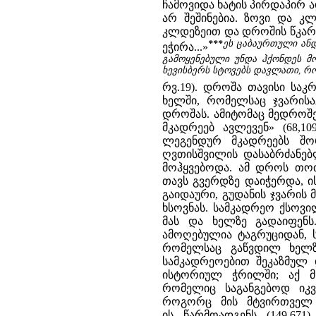
ჩამოვიდა ხატის პირდაპირ 
არ შეშინებია. ზოვი და კ
კლდეზეით და დროშის წკარუ
***
ეს ცაბაურთული ანდ
ეჭირა...»
გამოყენებული უნდა ჰქონდეს მ
ხევისბერს სტოვებს დავლათი, რო
რვ.19). დროშა თავისი საკ
ხელში, რომელსაც ჯვარისა
დროშას. ამიტომაც მედროშე
მკადრეებ ავლევენ» (68,1
ლეგენდურ მკადრეებს შო
ღვთისშვილის დასაბრძანებ
მოჰყვებოდა. ამ დროს თოთ
თავს გვერდზე დაიჭერდა, ის
გაიდაური, გუდანის ჯვარის
ხსოვნას. სამკადრეო ქსოვი
მას და ხელზე გადაიფენს
ამოღებულია ტაგრუციდან, ს
რომელსაც გაწვდილ ხელზე
სამკადრეოებით შეკაზმულ
ისტორიულ ჭრილში; აქ მხ
რომელიც საგანგებოდ იკვლ
როგორც მის მტვირთველ ა
ის წარმოადგენს (149,67