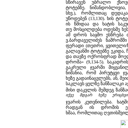
სწირავენ უბრალო ქსო
ტოტებზე. ნიშანდობლივია
სხვ.), რომლითაც დედაკა
უწოდებენ (13,130). ხის ტოტ
ის წმიდაა და ხატის საკუ
თუ მოსცილდება ოდესმე ხეს
ამ დროს საყმო ესწრება თ
ვ.ბარდაველიძეს ნაშრომში
ფერადი (თეთრი, ყვითელი/წ
გალავანში ტოტებზე ეკიდა, 
და თავზე ოქროსფრად მოელვ
დროშა» (9,134-5). საკადრ
გაკრული ჯვარში მიყვანი
ნიშანია, რომ პირუტყვი ჯ
ხეზე გადაინაცვლებს, ან, შ
საკლავს ყელზე ზანზალაკი აქ
მისი დაკვლის შემდეგ ზანზა
იქვე მდგარ ხეზე ურიცხვი
ჯვარის კუთვნილება. ხატ
რადგან ის დროშის ერ
ხმაა, რომლითაც ღვთისშვილი