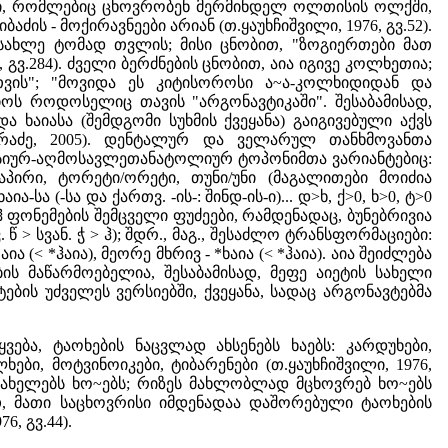
ოხები, რომლებიც ცხოვრობენ მერმინდელ ოლთისის ოლქში,
ის - მოქირავნეები არიან (თ.ყაუხჩიშვილი, 1976, გვ.52).
 მოსახლე ტომად თვლის; მისი ცნობით, "ზოგიერთები მათ
 გვ.284). ძველი ბერძნების ცნობით, აია იგივე კოლხეთია;
სათვის"; "მოვიდა ეს კიტისოროსი ა~ა-კოლხიდიდან და
ნიოს როდოსელიც თავის "არგონავტიკაში". შესაბამისად,
ა ხაიასა (შემდგომი სუხმის ქვეყანა) გაიგივებული აქვს
ავთარაძე, 2005). დენტალურ და ველარულ თანხმოვანთა
ასიურ-აღმოსავლეთანატოლიურ ტოპონიმთა ვარიანტებიც:
ი/აპირი, ტორეტი/ორეტი, თუნი/უნი (მაგალითები მოიძია
ა-სა (-სა და ქართვ. -ის-: შინდ-ის-ი)... დ>ხ, ქ>0, ხ>0, ტ>0
 ფონემების შემცველი ფუძეები, რამდენადაც, ბუნებრივია
წ > სვან. ჭ > ჰ); შდრ., მაგ., შესაძლო ტრანსფორმაციები:
ია (< *ჰაია), მეორე მხრივ - *ხაია (< *ჰაია). აია შეიძლება
ის მაწარმოებელია, შესაბამისად, მეფე აიეტის სახელი
ტების უძველეს ვერსიებში, ქვეყანა, სადაც არგონავტებმა
ება, ტაოხების ნაცვლად ახსენებს ხაებს: კარდუხები,
ლხები, მოტვინოიკები, ტიბარენები (თ.ყაუხჩიშვილი, 1976,
ს ასახელებს ხო~ებს; რიზეს მახლობლად მცხოვრებ ხო~ებს
თ, მათი საცხოვრისი იმდენადაა დაშორებული ტაოხების
, გვ.44).