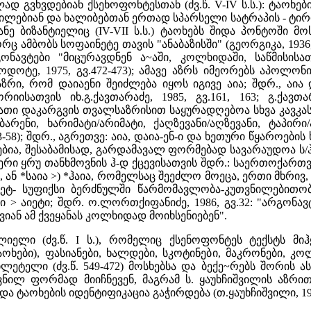
ად გვხვდებიან ქსენოფონტესთან (ძვ.წ. V-IV ს.ს.): ტა
ლებიან და ხალიბებთან ერთად სპარსელი სატრაპის - ტირიბაძ
ფანე ბიზანტიელიც (IV-VII ს.ს.) ტაოხებს შიდა პონტოში
ც ამბობს სოფაინეტე თავის "ანაბაზისში" (გეორგიკა, 1936,
გონავტები "მიცურავდნენ ა~აში, კოლხიდაში, საწმისი
როდოტე, 1975, გვ.472-473); ამავე აზრს იმეორებს აპოლო
რი, რომ დაიაენი შეიძლება იყოს იგივე აია; შდრ., აია დ
ტორიისათვის იხ.გ.ქავთარაძე, 1985, გვ.161, 163; გ.ქ
მათი დაკარგვის თვალსაზრისით საყურადღებოა სხვა კავკ
ბარენი, ხარიმატი/არიმატი, ქაღზევანი/აღზევანი, ტაპირ
3-58); შდრ., აგრეთვე: აია, დაია-ენ-ი და ხეთური წყაროების ხაი
ბია, შესაბამისად, გარდამავალ ფორმებად სავარაუდოა ს/ჰ
ერი ყრუ თანხმოვნის ჰ-დ ქცევისათვის შდრ.: საერთოქართვ. 
ა, ან *საია >) *ჰაია, რომელსაც შეეძლო მოეცა, ერთი მხრივ, ა
 -ეტ- სუფიქსი ბერძნულში წარმომავლობა-კუთვნილებითობ
ტი > აიეტი; შდრ. ო.ლორთქიფანიძე, 1986, გვ.32: "არგონავ
ვიან ამ ქვეყანას კოლხიდად მოიხსენიებენ".
ლი (ძვ.წ. I ს.), რომელიც ქსენოფონტეს ტექსტს მიჰყვ
ტაოხები), ფასიანები, ხალდები, სკოტინები, მაკრონები, კო
 მილეტელი (ძვ.წ. 549-472) მოსხებსა და ბექე~რებს შორი
ნილ ფორმად მიიჩნევენ, მაგრამ ს. ყაუხჩიშვილის აზრი
ა ტაოხების იდენტიფიკაცია გაჭირდება (თ.ყაუხჩიშვილი, 1976