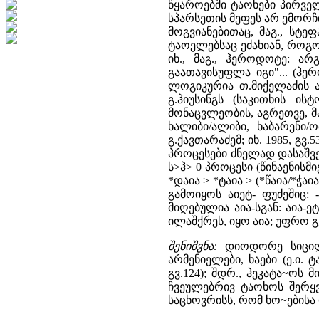
წყაროებში ტაოხები პირველ
სპარსეთის მეფეს არ ემორჩი
მოგვიანებითაც, მაგ., სტე
ტაოელებსაც ეძახიან, როგორ
იხ., მაგ., ჰეროდოტე: არ
გაათავისუფლა იგი"... (ჰე
ლოგიკურია თ.მიქელაძის აზ
გ.ჰიუსინგს (საკითხის ის
მონაცვლეობის, აგრეთვე, 
ხალიბი/ალიბი, ხაბარენი/ო
გ.ქავთარაძემ; იხ. 1985, გვ.5
პროცესები ძნელად დასაშვე
ს>ჰ> 0 პროცესი (წინაენისმი
*დაია > *ტაია > (*წაია/*ჭაი
გამოიყოს აიეტ- ფუძეშიც:
მიღებულია აია-სგან: აია-ე
ილაშქრეს, იყო აია; უფრო გ
შენიშვნა:
დიოდორე სიცილიე
არმენიელები, ხაები (ე.ი. 
გვ.124); შდრ., ჰეკატა~ოს
ჩვეულებრივ ტაოხოს შერყვ
საცხოვრისს, რომ ხო~ებისა დ