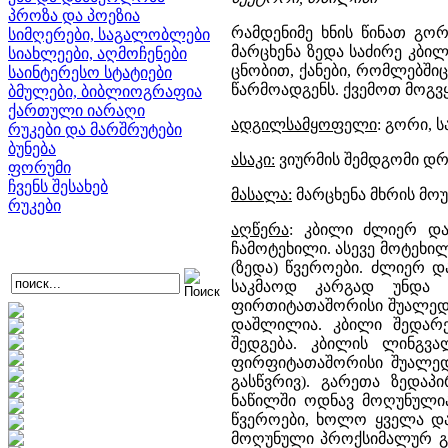
პროზა და პოეზია
რამდენიმე ხნის წინათ გორ
სიმღერები, საგალობლები
მარცხენა ზედა საძირე კბი
სიახლეები, აღმოჩენები
ცნობით, ქანები, რომლებშიც
საინტერესო სტატიები
წარმოადგენს. ქვემოთ მოგვყ
ბმულები, ბიბლიოგრაფია
ქართული იარაღი
ადგილსამყოფელი
: გორი, 
რუკები და მარშრუტები
ბუნება
ასაკი:
ვიურმის შემდგომი დრ
ფორუმი
ჩვენს შესახებ
მასალა:
მარცხენა მხრის მო
რუკები
აღწერა
: კბილი ძლიერ და
ჩამოტეხილი. ასევე მოტეხი
(ზედა) წვეროები. ძლიერ 
საკმაოდ კარგად უნდა 
ფირთიტათაშორისი შუალედე
დაშლილია. კბილი შედარე
შედგება. კბილის ლინგვ
ფირფიტათაშორისი შუალედი
გასწვრივ). გარეთა ზედაპ
ნაწილში ოდნავ მოღუნულ
წვეროები, ხოლო ყველა და
მოღუნული პროქსიმალურ გვ