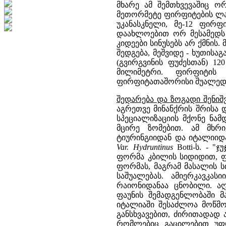
მხარე ამ შემთხვევაშიც ო
მეთორმეტე ფირფიტების ლა
უკანასკნელი, მე-12 ფირფ
დაახლოებით ორ მესამედს 
კიდეები სინუსებს არ ქმნის
შედგება, მეშვიდე - ხუთისაგ
(გვირგვინის ფუძესთან) 12
მილიმეტრი. ფირფიტის 
ფირფიტათაშორისი შუალედის 
შედარება და ზოგადი შენიშ
აგრეთვე მინანქრის შრისა 
სპეციალიზაციის მქონე ნამ
მცირე ზომებით. ამ მხრ
ტიურინგიიდან და იტალიიდა
Var. Hydruntinus
Botti-ს. - "
ფორმა კბილის სიდიდით, ფ
ფორმას, მაგრამ მასალის ს
საშუალებას. ამიერკავკა
რაიონიდანაა ცნობილი. აღ
ფაუნის შემადგენლობაში მ
იტალიაში შესაძლოა მოწმო
განსხვავებით, ძირითადად
რომლებიც გაცილებით უფ