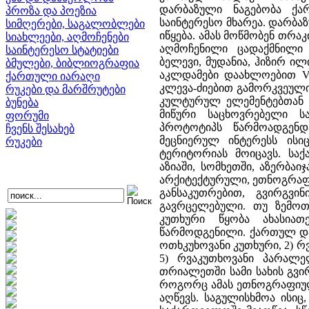
დარბაზული ნაგებობა ქა
პროზა და პოეზია
საინტერესო მხარეა. დარბა
სიმღერები, საგალობლები
იწყება. ამას მოწმობენ თრა
სიახლეები, აღმოჩენები
აღმოჩენილი ცადაქმნილი
საინტერესო სტატიები
ბელევი, მუდანია, ჰიზირ ილი
ბმულები, ბიბლიოგრაფია
აკლდამები დაახლოებით V-
ქართული იარაღი
კლევა-ძიებით გამორკვეულ
რუკები და მარშრუტები
კულტურულ ელემენტებთან ე
ბუნება
მიწური საცხოვრებელი ს
ფორუმი
პროტოტიპს წარმოადგენდ
ჩვენს შესახებ
მეცნიერულ ინტერესს ის
რუკები
ტერიტორიას მოიცავს. სა
აზიაში, სომხეთში, აზერბაი
არქიტექტურული, ეთნოგრაფი
განსაკუთრებით, გვირგვი
გავრცელებული. თუ ზემოთ
კუთხური წყობა ახასია
წარმოდგენილი. ქართულ დარ
ოთხკუხოვანი კუთხური, 2) რ
5) რვაკუთხოვანი პარალ
თრიალეთში სამი სახის გვ
როგორც ამას ეთნოგრაფიული
აღწევს. საგულისხმოა ისი