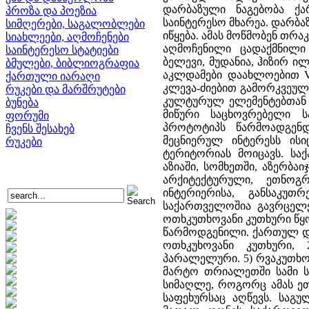
დარბაზული ნაგებობა ქ
პროზა და პოეზია
საინტერესო მხარეა. დარბ
სიმღერები, საგალობლები
იწყება. ამას მოწმობენ თრა
სიახლეები, აღმოჩენები
აღმოჩენილი ცადაქმნილი
საინტერესო სტატიები
ბელევი, მუდანია, ჰიზირ ილ
ბმულები, ბიბლიოგრაფია
აკლდამები დაახლოებით V-
ქართული იარაღი
კლევა-ძიებით გამორკვეულ
რუკები და მარშრუტები
კულტურულ ელემენტებთან 
ბუნება
მიწური საცხოვრებელი ს
ფორუმი
პროტოტიპს წარმოადგენდ
ჩვენს შესახებ
მეცნიერულ ინტერესს ის
რუკები
ტერიტორიას მოიცავს. სა
აზიაში, სომხეთში, აზერბაი
არქიტექტურული, ეთნოგ
ინტერიერისა, განსაკუთ
საქართველოშია გავრცელე
ოთხკუთხოვანი კუთხური წყო
წარმოდგენილი. ქართულ დარ
ოთხკუხოვანი კუთხური, 
პარალელური. 5) რვაკუთხო
მარტო თრიალეთში სამი ს
სიმაღლე, როგორც ამას ეთ
საფეხურსაც აღწევს. საგუ